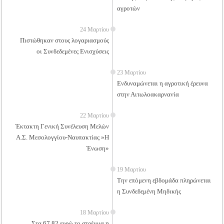
αγροτών
24 Μαρτίου
Πιστώθηκαν στους λογαριασμούς
οι Συνδεδεμένες Ενισχύσεις
23 Μαρτίου
Ενδυναμώνεται η αγροτική έρευνα
στην Αιτωλοακαρνανία
22 Μαρτίου
Έκτακτη Γενική Συνέλευση Μελών
Α.Σ. Μεσολογγίου-Ναυπακτίας »Η
Ένωση»
19 Μαρτίου
Την επόμενη εβδομάδα πληρώνεται
η Συνδεδεμένη Μηδικής
18 Μαρτίου
Στα 67,82 ευρώ το στρέμμα η