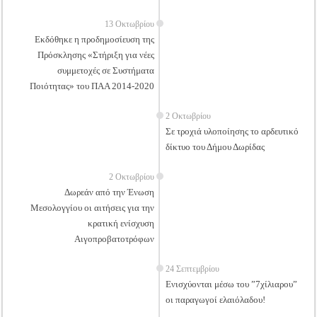
13 Οκτωβρίου
Εκδόθηκε η προδημοσίευση της
Πρόσκλησης «Στήριξη για νέες
συμμετοχές σε Συστήματα
Ποιότητας» του ΠΑΑ 2014-2020
2 Οκτωβρίου
Σε τροχιά υλοποίησης το αρδευτικό
δίκτυο του Δήμου Δωρίδας
2 Οκτωβρίου
Δωρεάν από την Ένωση
Μεσολογγίου οι αιτήσεις για την
κρατική ενίσχυση
Αιγοπροβατοτρόφων
24 Σεπτεμβρίου
Ενισχύονται μέσω του ”7χίλιαρου”
οι παραγωγοί ελαιόλαδου!