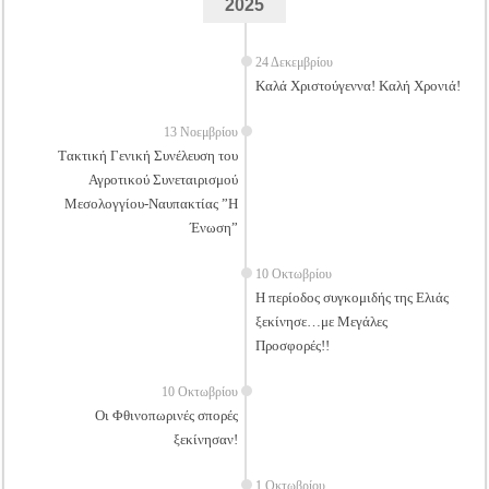
2025
24 Δεκεμβρίου
Καλά Χριστούγεννα! Καλή Χρονιά!
13 Νοεμβρίου
Tακτική Γενική Συνέλευση του
Αγροτικού Συνεταιρισμού
Μεσολογγίου-Ναυπακτίας ”Η
Ένωση”
10 Οκτωβρίου
Η περίοδος συγκομιδής της Ελιάς
ξεκίνησε…με Μεγάλες
Προσφορές!!
10 Οκτωβρίου
Οι Φθινοπωρινές σπορές
ξεκίνησαν!
1 Οκτωβρίου