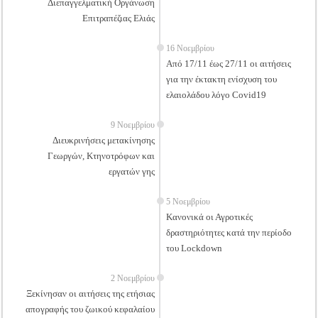
Διεπαγγελματική Οργάνωση
Επιτραπέζιας Ελιάς
16 Νοεμβρίου
Από 17/11 έως 27/11 οι αιτήσεις
για την έκτακτη ενίσχυση του
ελαιολάδου λόγο Covid19
9 Νοεμβρίου
Διευκρινήσεις μετακίνησης
Γεωργών, Κτηνοτρόφων και
εργατών γης
5 Νοεμβρίου
Κανονικά οι Αγροτικές
δραστηριότητες κατά την περίοδο
του Lockdown
2 Νοεμβρίου
Ξεκίνησαν οι αιτήσεις της ετήσιας
απογραφής του ζωικού κεφαλαίου