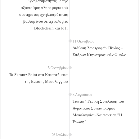
ιχνηλασιμότητας με την
αξιοποίηση πληροφοριακού
συστήματος ιχνηλασιμότητας
βασισμένου σε τεχνολογίες
Blockchain και IoT.
11 Οκτωβρίου
Διάθεση Ζωοτροφών Πίνδος –
Σπόρων Κτηνοτροφικών Φυτών
5 Οκτωβρίου
Τα Skroutz Point στα Καταστήματα
της Ενωσης Μεσολογγίου
8 Αυγούστου
Tακτική Γενική Συνέλευση του
Αγροτικού Συνεταιρισμού
Μεσολογγίου-Ναυπακτίας ”Η
Ένωση”
26 Ιουλίου