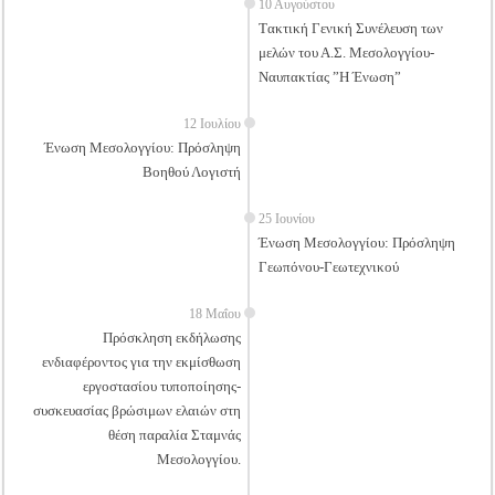
10 Αυγούστου
Tακτική Γενική Συνέλευση των
μελών του Α.Σ. Μεσολογγίου-
Ναυπακτίας ”Η Ένωση”
12 Ιουλίου
Ένωση Μεσολογγίου: Πρόσληψη
Βοηθού Λογιστή
25 Ιουνίου
Ένωση Μεσολογγίου: Πρόσληψη
Γεωπόνου-Γεωτεχνικού
18 Μαΐου
Πρόσκληση εκδήλωσης
ενδιαφέροντος για την εκμίσθωση
εργοστασίου τυποποίησης-
συσκευασίας βρώσιμων ελαιών στη
θέση παραλία Σταμνάς
Μεσολογγίου.