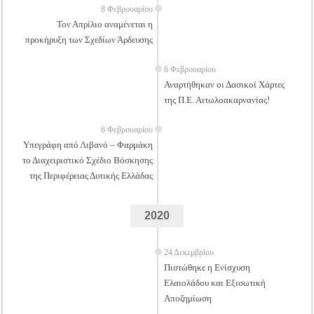
8 Φεβρουαρίου
Τον Απρίλιο αναμένεται η
προκήρυξη των Σχεδίων Άρδευσης
6 Φεβρουαρίου
Αναρτήθηκαν οι Δασικοί Χάρτες
της Π.Ε. Αιτωλοακαρνανίας!
6 Φεβρουαρίου
Υπεγράφη από Λιβανό – Φαρμάκη
το Διαχειριστικό Σχέδιο Βόσκησης
της Περιφέρειας Δυτικής Ελλάδας
2020
24 Δεκεμβρίου
Πιστώθηκε η Ενίσχυση
Ελαιολάδου και Εξισωτική
Αποζημίωση