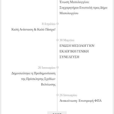
Ένωση Μεσολογγίου:
Tακτική Γενική Συνέλευση του Αγροτικού Συνεταιρισμού Μεσολογγίου-Ναυπακτ
Συγχαρητήρια Επιστολή προς Δήμο
Η περίοδος συγκομιδής της Ελιάς ξεκίνησε…με Μεγάλες Προσφορές!!
Μεσολογγίου
Οι Φθινοπωρινές σπορές ξεκίνησαν!
8 Απριλίου
Ημερίδα: Τρέφοντας Βιώσιμα το Μέλλον: Η Δύναμη των Εντόμων
Καλή Ανάσταση & Καλό Πάσχα!
30 Μαρτίου
ΕΝΩΣΗ ΜΕΣΟΛΟΓΓΙΟΥ:
ΕΚΛΟΓΙΚΗ ΓΕΝΙΚΗ
ΣΥΝΕΛΕΥΣΗ
26 Ιανουαρίου
Δημοσιεύτηκε η Προδημοσίευση
της Πρόσκλησης Σχεδίων
Βελτίωσης
26 Ιανουαρίου
Ανακοίνωση: Επιστροφή ΦΠΑ