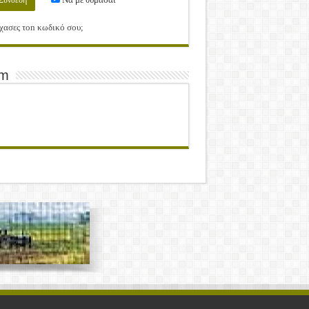
χασες τοn κωδικό σου;
am