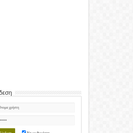
δεση
Να με θυμάσαι