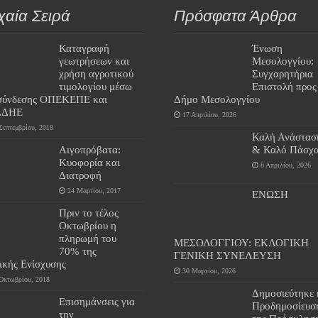
χαία Σειρά
Πρόσφατα Άρθρα
Καταγραφή
Ένωση
γεωτρήσεων και
Μεσολογγίου:
χρήση αγροτικού
Συγχαρητήρια
τιμολογίου μέσω
Επιστολή προς
σύνδεσης ΟΠΕΚΕΠΕ και
Δήμο Μεσολογγίου
ΔΔΗΕ
17 Απριλίου, 2026
Σεπτεμβρίου, 2018
Καλή Ανάστασ
Αιγοπρόβατα:
& Καλό Πάσχα
Κυοφορία και
8 Απριλίου, 2026
Διατροφή
24 Μαρτίου, 2017
ΕΝΩΣΗ
Πριν το τέλος
Οκτωβρίου η
πληρωμή του
ΜΕΣΟΛΟΓΓΙΟΥ: ΕΚΛΟΓΙΚΗ
70% της
ΓΕΝΙΚΗ ΣΥΝΕΛΕΥΣΗ
ικής Ενίσχυσης
30 Μαρτίου, 2026
Οκτωβρίου, 2018
Δημοσιεύτηκε 
Επισημάνσεις για
Προδημοσίευσ
την