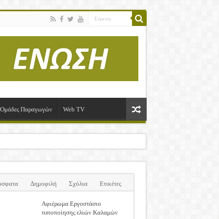
ί-Ομάδες Παραγωγών
Web TV
όσφατα
Δημοφιλή
Σχόλια
Ετικέτες
Αφιέρωμα Εργοστάσιο
τυποποίησης ελιών Καλαμών