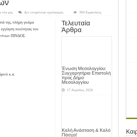
ρονιά!
ών
του Αγροτικού Συνεταιρισμού Μεσολογγίου-Ναυπακτίας ”Η Ένωση”
στο
α νέα μας
Δεν επιτρέπεται σχολιασμός
394 Εμφανίσεις
Διάθεση
Ζωοτροφών
 Ελιάς ξεκίνησε…με Μεγάλες Προσφορές!!
Τελευταία
τά της, πλήρη γκάμα
Πίνδος
–
Άρθρα
 εγγύηση ποιότητας του
ίνησαν!
Σπόρων
Κτηνοτροφικών
ννίνων ΠΙNΔΟΣ.
Φυτών
α το Μέλλον: Η Δύναμη των Εντόμων
Ένωση Μεσολογγίου:
Συγχαρητήρια Επιστολή
ρινό κ.α.
προς Δήμο
Μεσολογγίου
17 Απριλίου, 2026
Καλή Ανάσταση & Καλό
Και
Πάσχα!