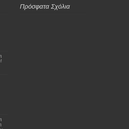
Πρόσφατα Σχόλια
η
!
η
η