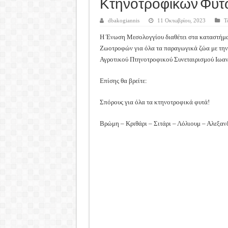
Καλά Χριστούγεννα! Καλή Χ
Κτηνοτροφικών Φυτ
Tακτική Γενική Συνέλευση 
dbakogiannis
11 Οκτωβρίου, 2023
Τ
Η περίοδος συγκομιδής της
Η Ένωση Μεσολογγίου διαθέτει στα καταστήμα
Ζωοτροφών για όλα τα παραγωγικά ζώα με την
Οι Φθινοπωρινές σπορές ξεκ
Αγροτικού Πτηνοτροφικού Συνεταιρισμού Ιωα
Ημερίδα: Τρέφοντας Βιώσιμ
Επίσης θα βρείτε:
Σπόρους για όλα τα κτηνοτροφικά φυτά!
Βρώμη – Κριθάρι – Σιτάρι – Λόλιουμ – Αλεξανδ