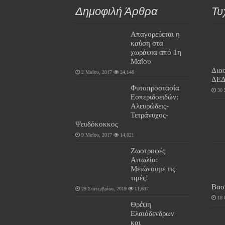
Δημοφιλή Άρθρα
Τυ
Απαγορεύεται η
καύση στα
χωράφια από 1η
Μαΐου
Δια
2 Μαΐου, 2017
24,148
ΔΕ
Φυτοπροστασία
30 
Εσπεριδοειδών:
Αλευρώδεις-
Τετράνυχος-
Ψευδόκοκκος
9 Μαΐου, 2017
14,021
Ζωοτροφές
Αιτωλία:
Μειώνουμε τις
τιμές!
Βασ
29 Σεπτεμβρίου, 2019
11,637
18 
Θρέψη
Ελαιόδενδρων
και