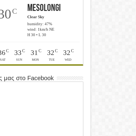
Mesolongi
30
C
Clear Sky
humidity: 47%
wind: 1km/h NE
H 30 • L 30
C
C
C
C
C
36
33
31
32
32
SAT
SUN
MON
TUE
WED
ς μας στο Facebook