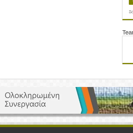
Ξέ
Te