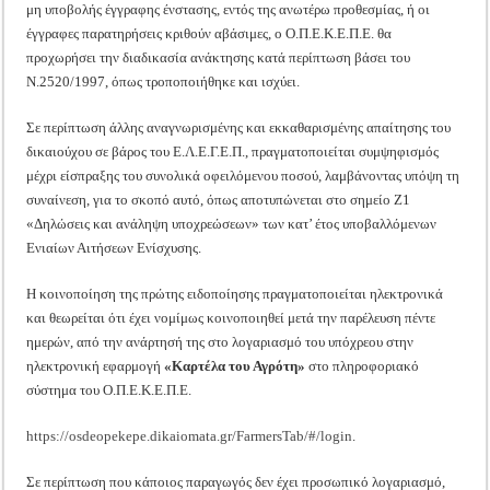
μη υποβολής έγγραφης ένστασης, εντός της ανωτέρω προθεσμίας, ή οι
έγγραφες παρατηρήσεις κριθούν αβάσιμες, ο Ο.Π.Ε.Κ.Ε.Π.Ε. θα
προχωρήσει την διαδικασία ανάκτησης κατά περίπτωση βάσει του
Ν.2520/1997, όπως τροποποιήθηκε και ισχύει.
Σε περίπτωση άλλης αναγνωρισμένης και εκκαθαρισμένης απαίτησης του
δικαιούχου σε βάρος του Ε.Λ.Ε.Γ.Ε.Π., πραγματοποιείται συμψηφισμός
μέχρι είσπραξης του συνολικά οφειλόμενου ποσού, λαμβάνοντας υπόψη τη
συναίνεση, για το σκοπό αυτό, όπως αποτυπώνεται στο σημείο Ζ1
«Δηλώσεις και ανάληψη υποχρεώσεων» των κατ’ έτος υποβαλλόμενων
Ενιαίων Αιτήσεων Ενίσχυσης.
Η κοινοποίηση της πρώτης ειδοποίησης πραγματοποιείται ηλεκτρονικά
και θεωρείται ότι έχει νομίμως κοινοποιηθεί μετά την παρέλευση πέντε
ημερών, από την ανάρτησή της στο λογαριασμό του υπόχρεου στην
ηλεκτρονική εφαρμογή
«Καρτέλα του Αγρότη»
στο πληροφοριακό
σύστημα του Ο.Π.Ε.Κ.Ε.Π.Ε.
https://osdeopekepe.dikaiomata.gr/FarmersTab/#/login
.
Σε περίπτωση που κάποιος παραγωγός δεν έχει προσωπικό λογαριασμό,