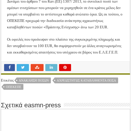
Δυνάμει του άρθρου 7 του Καν.(ΕΕ) 1307/ 2013, το συνολικό ποσό των
αμέσων ενισχύσεων που μπορούν να χορηγηθούν σε ένα κράτος μέλος δεν
μπορεί να υπερβαίνει το αντίστοιχα καθαρά ανώτατο όρια. Ως εκ τούτου, ο
ΟΠΕΚΕΠΕ προχωρά την διαδικασία ανάκτησης αχρεωστήτως
καταβληθέντων ποσών «Πράσινης Ενίσχυσης» άνω των 20 EUR.
Οι οφειλές που προέκυψαν στο πλαίσιο της συγκεκριμένης πληρωμής και
δεν υπερβαίνουν τα 100 EUR, θα συμψηφιστούν με άλλες αναγνωρισμένες
και εκκαθαρισμένες απαιτήσεις του υπόχρεου σε βάρος του Ε.Λ.Ε.Γ.Ε.Π.
Ετικέτες
ΑΝΑΚΛΗΣΗ ΠΟΣΏΝ
ΑΧΡΕΩΣΤΉΤΩΣ ΚΑΤΑΒΛΗΘΈΝΤΑ ΠΟΣΆ
ΟΠΕΚΕΠΕ
Σχετικά easmn-press