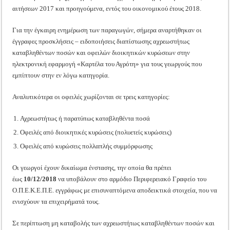
αιτήσεων 2017 και προηγούμενα, εντός του οικονομικού έτους 2018.
Για την έγκαιρη ενημέρωση των παραγωγών, σήμερα αναρτήθηκαν οι
έγγραφες προσκλήσεις – ειδοποιήσεις διαπίστωσης αχρεωστήτως
καταβληθέντων ποσών και οφειλών διοικητικών κυρώσεων στην
ηλεκτρονική εφαρμογή «Καρτέλα του Αγρότη» για τους γεωργούς που
εμπίπτουν στην εν λόγω κατηγορία.
Αναλυτικότερα οι οφειλές χωρίζονται σε τρεις κατηγορίες:
Αχρεωστήτως ή παρατύπως καταβληθέντα ποσά
Οφειλές από διοικητικές κυρώσεις (πολυετείς κυρώσεις)
Οφειλές από κυρώσεις πολλαπλής συμμόρφωσης
Οι γεωργοί έχουν δικαίωμα ένστασης, την οποία θα πρέπει
έως
10/12/2018
να υποβάλουν στο αρμόδιο Περιφερειακό Γραφείο του
Ο.Π.Ε.Κ.Ε.Π.Ε. εγγράφως με επισυναπτόμενα αποδεικτικά στοιχεία, που να
ενισχύουν τα επιχειρήματά τους.
Σε περίπτωση μη καταβολής των αχρεωστήτως καταβληθέντων ποσών και