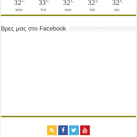
C
C
C
C
C
32
33
32
32
32
MON
TUE
WED
THU
FRI
Βρες μας στο Facebook