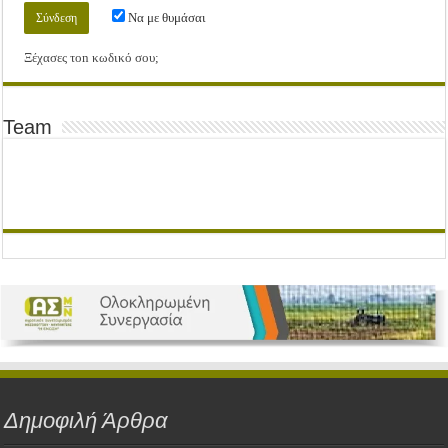
Να με θυμάσαι
Ξέχασες τοn κωδικό σου;
Team
Δημοφιλή Άρθρα