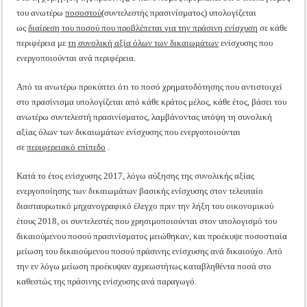
του ανωτέρω
ποσοστού
(συντελεστής πρασινίσματος) υπολογίζεται
ως
διαίρεση του ποσού που προβλέπεται για την πράσινη ενίσχυση
σε κάθε
περιφέρεια με
τη συνολική αξία όλων των δικαιωμάτων
ενίσχυσης που
ενεργοποιούνται ανά περιφέρεια.
Από τα ανωτέρω προκύπτει ότι το ποσό χρηματοδότησης που αντιστοιχεί
στο πρασίνισμα υπολογίζεται από κάθε κράτος μέλος, κάθε έτος, βάσει του
ανωτέρω συντελεστή πρασινίσματος, λαμβάνοντας υπόψη τη συνολική
αξίας όλων των δικαιωμάτων ενίσχυσης που ενεργοποιούνται
σε
περιφερειακό επίπεδο
.
Κατά το έτος ενίσχυσης 2017, λόγω αύξησης της συνολικής αξίας
ενεργοποίησης των δικαιωμάτων βασικής ενίσχυσης στον τελευταίο
διασταυρωτικό μηχανογραφικό έλεγχο πριν την λήξη του οικονομικού
έτους 2018, οι συντελεστές που χρησιμοποιούνται στον υπολογισμό του
δικαιούμενου ποσού πρασινίσματος μειώθηκαν, και προέκυψε ποσοστιαία
μείωση του δικαιούμενου ποσού πράσινης ενίσχυσης ανά δικαιούχο. Από
την εν λόγω μείωση προέκυψαν αχρεωστήτως καταβληθέντα ποσά στο
καθεστώς της πράσινης ενίσχυσης ανά παραγωγό.