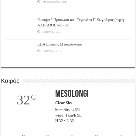
4 Φεβρουαρίου, 2017
Εκπομπή Πρόσωπα και Γεγονότα Π Ζωγράφος (πηγή:
ΑΧΕΛΩΟΣ web tv)
1 Μαρτίου, 2017
ΚΕΑ Ένωσης Μεσολογγίου
1 Μαρτίου, 2017
Καιρός
Mesolongi
32
C
Clear Sky
humidity: 46%
wind: 1km/h SE
H 32 • L 32