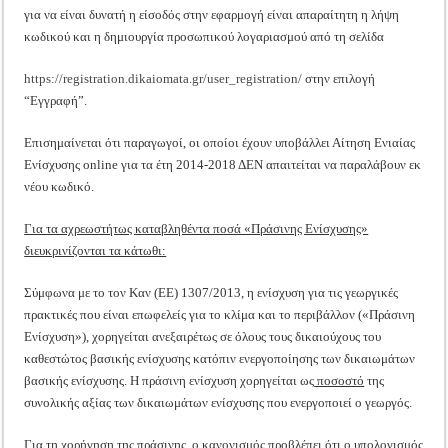
για να είναι δυνατή η είσοδός στην εφαρμογή είναι απαραίτητη η λήψη
κωδικού και η δημιουργία προσωπικού λογαριασμού από τη σελίδα
https://registration.dikaiomata.gr/user_registration/
στην επιλογή
“Εγγραφή”.
Επισημαίνεται ότι παραγωγοί, οι οποίοι έχουν υποβάλλει Αίτηση Ενιαίας
Ενίσχυσης online για τα έτη 2014-2018 ΔΕΝ απαιτείται να παραλάβουν εκ
νέου κωδικό.
Για τα αχρεωστήτως καταβληθέντα ποσά «Πράσινης Ενίσχυσης»
διευκρινίζονται τα κάτωθι:
Σύμφωνα με το τον Καν (ΕΕ) 1307/2013, η ενίσχυση για τις γεωργικές
πρακτικές που είναι επωφελείς για το κλίμα και το περιβάλλον («Πράσινη
Ενίσχυση»), χορηγείται ανεξαιρέτως σε όλους τους δικαιούχους του
καθεστώτος βασικής ενίσχυσης κατόπιν ενεργοποίησης των δικαιωμάτων
βασικής ενίσχυσης. Η πράσινη ενίσχυση χορηγείται ως
ποσοστό
της
συνολικής αξίας των δικαιωμάτων ενίσχυσης που ενεργοποιεί ο γεωργός.
Για τη χορήγηση της πράσινης, ο κανονισμός προβλέπει ότι ο υπολογισμός