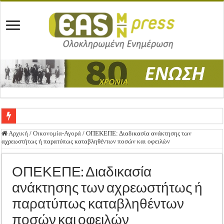
Ένωση Μεσολογγίου: Συγχαρητήρια Επιστολή προς Δήμο Μεσολογγίου
Αρχική
/
Οικονομία-Αγορά
/
ΟΠΕΚΕΠΕ: Διαδικασία ανάκτησης των
αχρεωστήτως ή παρατύπως καταβληθέντων ποσών και οφειλών
Καλή Ανάσταση & Καλό Πάσχα!
ΕΝΩΣΗ ΜΕΣΟΛΟΓΓΙΟΥ: ΕΚΛΟΓΙΚΗ ΓΕΝΙΚΗ ΣΥΝΕΛΕΥΣΗ
ΟΠΕΚΕΠΕ: Διαδικασία
Δημοσιεύτηκε η Προδημοσίευση της Πρόσκλησης Σχεδίων Βελτίωσης
ανάκτησης των αχρεωστήτως ή
Ανακοίνωση: Επιστροφή ΦΠΑ
παρατύπως καταβληθέντων
Καλά Χριστούγεννα! Καλή Χρονιά!
ποσών και οφειλών