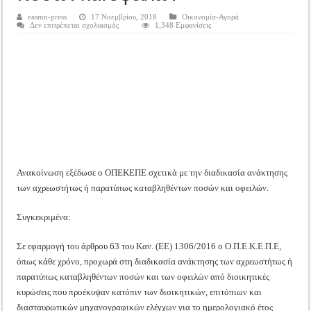
Tακτική Γενική Συνέλευση του Αγροτικού Συνεταιρισμού Μεσολογγίου-Ναυπακτ
easmn-press
17 Νοεμβρίου, 2018
Οικονομία-Αγορά
στο
Δεν επιτρέπεται σχολιασμός
1,348 Εμφανίσεις
Η περίοδος συγκομιδής της Ελιάς ξεκίνησε…με Μεγάλες Προσφορές!!
ΟΠΕΚΕΠΕ:
Διαδικασία
Οι Φθινοπωρινές σπορές ξεκίνησαν!
ανάκτησης
των
αχρεωστήτως
Ημερίδα: Τρέφοντας Βιώσιμα το Μέλλον: Η Δύναμη των Εντόμων
ή
παρατύπως
καταβληθέντων
ποσών
και
οφειλών
Ανακοίνωση εξέδωσε ο ΟΠΕΚΕΠΕ σχετικά με την διαδικασία ανάκτησης
των αχρεωστήτως ή παρατύπως καταβληθέντων ποσών και οφειλών.
Συγκεκριμένα:
Σε εφαρμογή του άρθρου 63 του Καν. (ΕΕ) 1306/2016 ο Ο.Π.Ε.Κ.Ε.Π.Ε,
όπως κάθε χρόνο, προχωρά στη διαδικασία ανάκτησης των αχρεωστήτως ή
παρατύπως καταβληθέντων ποσών και των οφειλών από διοικητικές
κυρώσεις που προέκυψαν κατόπιν των διοικητικών, επιτόπιων και
διασταυρωτικών μηχανογραφικών ελέγχων για το ημερολογιακό έτος