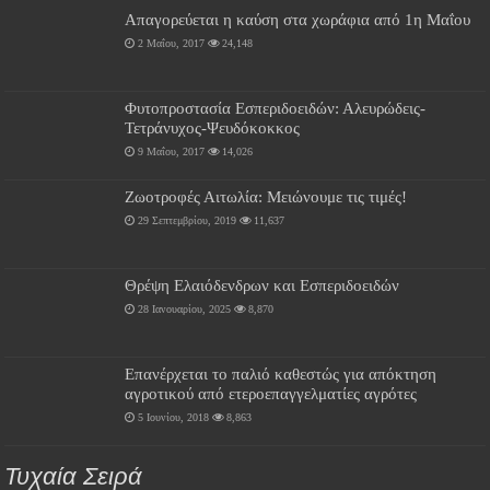
Απαγορεύεται η καύση στα χωράφια από 1η Μαΐου
2 Μαΐου, 2017
24,148
Φυτοπροστασία Εσπεριδοειδών: Αλευρώδεις-
Τετράνυχος-Ψευδόκοκκος
9 Μαΐου, 2017
14,026
Ζωοτροφές Αιτωλία: Μειώνουμε τις τιμές!
29 Σεπτεμβρίου, 2019
11,637
Θρέψη Ελαιόδενδρων και Εσπεριδοειδών
28 Ιανουαρίου, 2025
8,870
Επανέρχεται το παλιό καθεστώς για απόκτηση
αγροτικού από ετεροεπαγγελματίες αγρότες
5 Ιουνίου, 2018
8,863
Τυχαία Σειρά