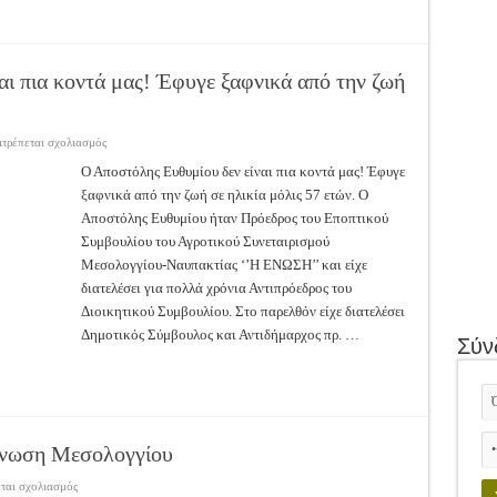
ι πια κοντά μας! Έφυγε ξαφνικά από την ζωή
στο
ιτρέπεται σχολιασμός
Ο
Αποστόλης
Ο Αποστόλης Ευθυμίου δεν είναι πια κοντά μας! Έφυγε
Ευθυμίου
ξαφνικά από την ζωή σε ηλικία μόλις 57 ετών. Ο
δεν
είναι
Αποστόλης Ευθυμίου ήταν Πρόεδρος του Εποπτικού
πια
κοντά
Συμβουλίου του Αγροτικού Συνεταιρισμού
μας!
Έφυγε
Μεσολογγίου-Ναυπακτίας ‘’Η ΕΝΩΣΗ’’ και είχε
ξαφνικά
διατελέσει για πολλά χρόνια Αντιπρόεδρος του
από
την
Διοικητικού Συμβουλίου. Στο παρελθόν είχε διατελέσει
ζωή
σε
Δημοτικός Σύμβουλος και Αντιδήμαρχος πρ. …
Σύν
ηλικία
μόλις
57
ετών.
Ένωση Μεσολογγίου
στο
εται σχολιασμός