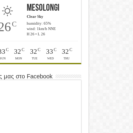
Mesolongi
Clear Sky
26
C
humidity: 65%
wind: 1km/h NNE
H 26 • L 26
C
C
C
C
C
33
32
32
33
32
SUN
MON
TUE
WED
THU
ς μας στο Facebook