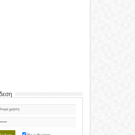
δεση
Να με θυμάσαι