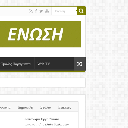
ί-Ομάδες Παραγωγών
Web TV
όσφατα
Δημοφιλή
Σχόλια
Ετικέτες
Αφιέρωμα Εργοστάσιο
τυποποίησης ελιών Καλαμών