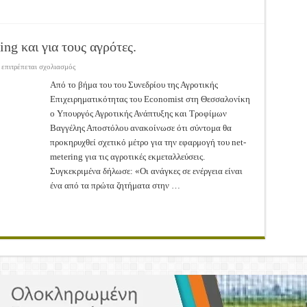
ng και για τους αγρότες.
στο
 επιτρέπεται σχολιασμός
Αποστόλου:
Έρχεται
Από το βήμα του του Συνεδρίου της Αγροτικής
net-
Επιχειρηματικότητας του Economist στη Θεσσαλονίκη
metering
και
ο Υπουργός Αγροτικής Ανάπτυξης και Τροφίμων
για
τους
Βαγγέλης Αποστόλου ανακοίνωσε ότι σύντομα θα
αγρότες.
προκηρυχθεί σχετικό μέτρο για την εφαρμογή του net-
metering για τις αγροτικές εκμεταλλεύσεις.
Συγκεκριμένα δήλωσε: «Οι ανάγκες σε ενέργεια είναι
ένα από τα πρώτα ζητήματα στην …