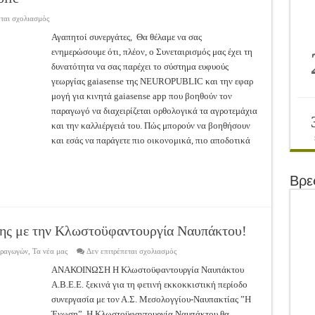
στο
εται σχολιασμός
Ενωση
Μεσολογγίου:
Αγαπητοί συνεργάτες, Θα θέλαμε να σας
Διαθέσιμο
ενημερώσουμε ότι, πλέον, ο Συνεταιρισμός μας έχει τη
το
σύστημα
δυνατότητα να σας παρέχει το σύστημα ευφυούς
ευφυούς
γεωργίας
γεωργίας gaiasense της NEUROPUBLIC και την εφαρ
gaiasense
και
μογή για κινητά gaiasense app που βοηθούν τον
gaiasense
παραγωγό να διαχειρίζεται ορθολογικά τα αγροτεμάχια
app
της
και την καλλιέργειά του. Πώς μπορούν να βοηθήσουν
Neuropublic
και εσάς να παράγετε πιο οικονομικά, πιο αποδοτικά
Βρε
σης με την Κλωστοϋφαντουργία Ναυπάκτου!
στο
αραγωγών
,
Τα νέα μας
Δεν επιτρέπεται σχολιασμός
Ξεκινά
η
ΑΝΑΚΟΙΝΩΣΗ Η Κλωστοϋφαντουργία Ναυπάκτου
συνεργασία
Α.Β.Ε.Ε. ξεκινά για τη φετινή εκκοκκιστική περίοδο
της
Ένωσης
συνεργασία με τον Α.Σ. Μεσολογγίου-Ναυπακτίας ”Η
με
την
Ένωση”. Η Κλωστοϋφαντουργία Ναυπάκτου θα