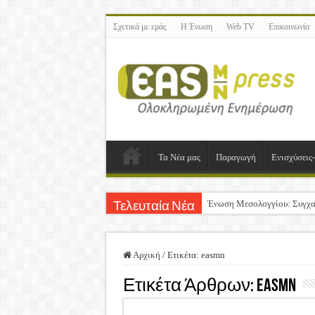
Σχετικά με εμάς
Η Ένωση
Web TV
Επικοινωνία
Τα Νέα μας
Παραγωγή
Ενισχύσεις
Ένωση Μεσολογγίου: Συγχα
Τελευταία Νέα
Καλή Ανάσταση & Καλό Πά
ΕΝΩΣΗ ΜΕΣΟΛΟΓΓΙΟΥ: Ε
Αρχική
/
Ετικέτα:
easmn
Δημοσιεύτηκε η Προδημοσίε
Ετικέτα Άρθρων:
easmn
Ανακοίνωση: Επιστροφή Φ