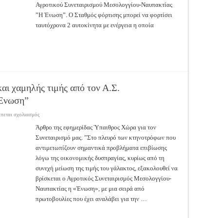
Αγροτικού Συνεταιρισμού Μεσολογγίου-Ναυπακτίας
”Η Ένωση”. Ο Σταθμός φόρτισης μπορεί να φορτίσει
ταυτόχρονα 2 αυτοκίνητα με ενέργεια η οποία
αι χαμηλής τιμής από τον Α.Σ.
 Ένωση”
στο
έπεται σχολιασμός
Ζωοτροφές
υψηλής
Άρθρο της εφημερίδας Ύπαιθρος Χώρα για τον
ποιότητας
Συνεταιρισμό μας. ”Στο πλευρό των κτηνοτρόφων που
και
χαμηλής
αντιμετωπίζουν σημαντικά προβλήματα επιβίωσης
τιμής
από
λόγω της οικονομικής δυσπραγίας, κυρίως από τη
τον
Α.Σ.
συνεχή μείωση της τιμής του γάλακτος, εξακολουθεί να
Μεσολογγίου-
βρίσκεται ο Αγροτικός Συνεταιρισμός Μεσολογγίου-
Ναυπακτίας
”Η
Ναυπακτίας η «Ένωση», με μια σειρά από
Ένωση”
πρωτοβουλίες που έχει αναλάβει για την …