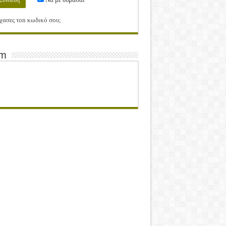
χασες τοn κωδικό σου;
am