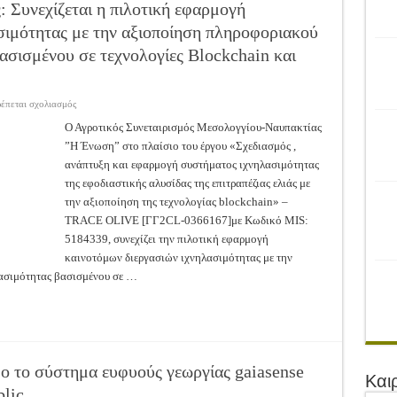
ρονιά!
 Συνεχίζεται η πιλοτική εφαρμογή
σιμότητας με την αξιοποίηση πληροφοριακού
του Αγροτικού Συνεταιρισμού Μεσολογγίου-Ναυπακτίας ”Η Ένωση”
ασισμένου σε τεχνολογίες Blockchain και
 Ελιάς ξεκίνησε…με Μεγάλες Προσφορές!!
ίνησαν!
στο
ρέπεται σχολιασμός
α το Μέλλον: Η Δύναμη των Εντόμων
Α.Σ.
Μεσολογγίου-
Ο Αγροτικός Συνεταιρισμός Μεσολογγίου-Ναυπακτίας
Ναυπακτίας:
”Η Ένωση” στο πλαίσιο του έργου «Σχεδιασμός ,
Συνεχίζεται
η
ανάπτυξη και εφαρμογή συστήματος ιχνηλασιμότητας
πιλοτική
εφαρμογή
της εφοδιαστικής αλυσίδας της επιτραπέζιας ελιάς με
καινοτόμων
διεργασιών
την αξιοποίηση της τεχνολογίας blockchain» –
ιχνηλασιμότητας
TRACE OLIVE [ΓΓ2CL-0366167]με Κωδικό MIS:
με
την
5184339, συνεχίζει την πιλοτική εφαρμογή
αξιοποίηση
πληροφοριακού
καινοτόμων διεργασιών ιχνηλασιμότητας με την
συστήματος
ιχνηλασιμότητας
ασιμότητας βασισμένου σε …
βασισμένου
σε
τεχνολογίες
Blockchain
και
IoT.
 το σύστημα ευφυούς γεωργίας gaiasense
Και
blic