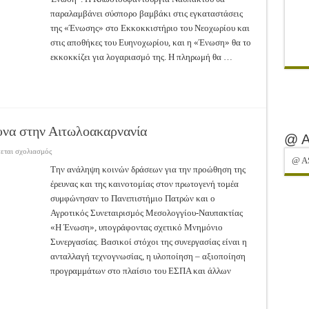
Κλωστοϋφαντουργία
Ναυπάκτου!
παραλαμβάνει σύσπορο βαμβάκι στις εγκαταστάσεις
της «Ένωσης» στο Εκκοκκιστήριο του Νεοχωρίου και
στις αποθήκες του Ευηνοχωρίου, και η «Ένωση» θα το
εκκοκκίζει για λογαριασμό της. Η πληρωμή θα …
υνα στην Αιτωλοακαρνανία
@ 
στο
πεται σχολιασμός
Ενδυναμώνεται
@ A
η
Την ανάληψη κοινών δράσεων για την προώθηση της
αγροτική
έρευνας και της καινοτομίας στον πρωτογενή τομέα
έρευνα
στην
συμφώνησαν το Πανεπιστήμιο Πατρών και ο
Αιτωλοακαρνανία
Αγροτικός Συνεταιρισμός Μεσολογγίου-Ναυπακτίας
«Η Ένωση», υπογράφοντας σχετικό Μνημόνιο
Συνεργασίας. Βασικοί στόχοι της συνεργασίας είναι η
ανταλλαγή τεχνογνωσίας, η υλοποίηση – αξιοποίηση
προγραμμάτων στο πλαίσιο του ΕΣΠΑ και άλλων