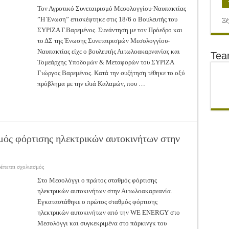
Επίσκεψη
Γ.Βαρεμένου
Τον Αγροτικό Συνεταιρισμό Μεσολογγίου-Ναυπακτίας
στην
”Η Ένωση” επισκέφτηκε στις 18/6 ο Βουλευτής του
Ένωση
Ξέ
Μεσολογγίου
ΣΥΡΙΖΑ Γ.Βαρεμένος. Συνάντηση με τον Πρόεδρο και
το ΔΣ της Ένωσης Συνεταιρισμών Μεσολογγίου-
Ναυπακτίας είχε ο βουλευτής Αιτωλοακαρνανίας και
Te
Τομεάρχης Υποδομών & Μεταφορών του ΣΥΡΙΖΑ
Γιώργος Βαρεμένος. Κατά την συζήτηση τέθηκε το οξύ
πρόβλημα με την ελιά Καλαμών, που …
ός φόρτισης ηλεκτρικών αυτοκινήτων στην
στο
ρέπεται σχολιασμός
Στο
Μεσολόγγι
Στο Μεσολόγγι ο πρώτος σταθμός φόρτισης
ο
ηλεκτρικών αυτοκινήτων στην Αιτωλοακαρνανία.
πρώτος
σταθμός
Εγκαταστάθηκε ο πρώτος σταθμός φόρτισης
φόρτισης
ηλεκτρικών
ηλεκτρικών αυτοκινήτων από την WE ENERGY στο
αυτοκινήτων
στην
Μεσολόγγι και συγκεκριμένα στο πάρκινγκ του
Αιτωλοακαρνανία