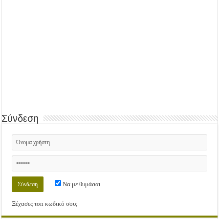
Σύνδεση
Να με θυμάσαι
Ξέχασες τοn κωδικό σου;