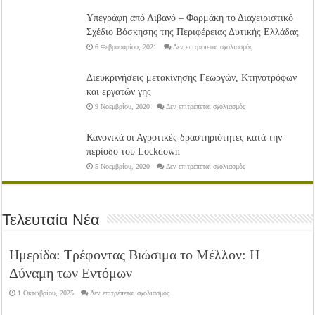
ελιάς
από
Υπεγράφη από Λιβανό – Φαρμάκη το Διαχειριστικό
τους
παγετούς
Σχέδιο Βόσκησης της Περιφέρειας Δυτικής Ελλάδας
στο
6 Φεβρουαρίου, 2021
Δεν επιτρέπεται σχολιασμός
Υπεγράφη
από
Λιβανό
Διευκρινήσεις μετακίνησης Γεωργών, Κτηνοτρόφων
–
Φαρμάκη
και εργατών γης
το
Διαχειριστικό
στο
9 Νοεμβρίου, 2020
Δεν επιτρέπεται σχολιασμός
Σχέδιο
Διευκρινήσεις
Βόσκησης
μετακίνησης
της
Γεωργών,
Περιφέρειας
Κανονικά οι Αγροτικές δραστηριότητες κατά την
Κτηνοτρόφων
Δυτικής
και
Ελλάδας
περίοδο του Lockdown
εργατών
γης
στο
5 Νοεμβρίου, 2020
Δεν επιτρέπεται σχολιασμός
Κανονικά
οι
Αγροτικές
δραστηριότητες
κατά
την
Τελευταία Νέα
περίοδο
του
Lockdown
Ημερίδα: Τρέφοντας Βιώσιμα το Μέλλον: Η
Δύναμη των Εντόμων
στο
1 Οκτωβρίου, 2025
Δεν επιτρέπεται σχολιασμός
Ημερίδα:
Τρέφοντας