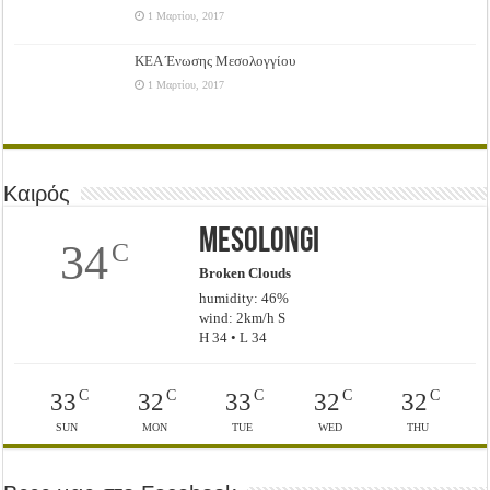
1 Μαρτίου, 2017
ΚΕΑ Ένωσης Μεσολογγίου
1 Μαρτίου, 2017
Καιρός
Mesolongi
34
C
Broken Clouds
humidity: 46%
wind: 2km/h S
H 34 • L 34
C
C
C
C
C
33
32
33
32
32
SUN
MON
TUE
WED
THU