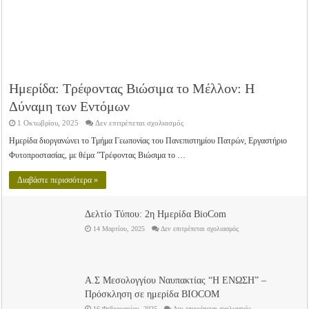
Ημερίδα: Τρέφοντας Βιώσιμα το Μέλλον: Η
Δύναμη των Εντόμων
στο
1 Οκτωβρίου, 2025
Δεν επιτρέπεται σχολιασμός
Ημερίδα:
Τρέφοντας
Ημερίδα διοργανώνει το Τμήμα Γεωπονίας του Πανεπιστημίου Πατρών, Εργαστήριο
Βιώσιμα
Φυτοπροστασίας, με θέμα ”Τρέφοντας Βιώσιμα το …
το
Μέλλον:
Η
Διαβάστε περισσότερα »
Δύναμη
των
Εντόμων
Δελτίο Τύπου: 2η Ημερίδα BioCom
στο
14 Μαρτίου, 2025
Δεν επιτρέπεται σχολιασμός
Δελτίο
Τύπου:
2η
Ημερίδα
BioCom
Α.Σ Μεσολογγίου Ναυπακτίας “Η ΕΝΩΣΗ” –
Πρόσκληση σε ημερίδα BIOCOM
στο
16 Φεβρουαρίου, 2025
Δεν επιτρέπεται σχολιασμός