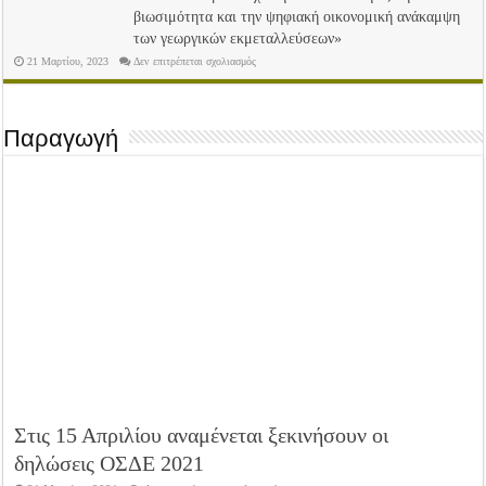
δηλώσεων
βιωσιμότητα και την ψηφιακή οικονομική ανάκαμψη
ΟΣΔΕ
2025
των γεωργικών εκμεταλλεύσεων»
στο
21 Μαρτίου, 2023
Δεν επιτρέπεται σχολιασμός
Ξεκίνησαν
οι
αιτήσεις
της
Δράσης
Παραγωγή
4.1.5
«Υλοποίηση
επενδύσεων
με
στόχο
την
ανθεκτικότητα,
τη
βιωσιμότητα
και
την
ψηφιακή
οικονομική
ανάκαμψη
των
γεωργικών
εκμεταλλεύσεων»
Στις 15 Απριλίου αναμένεται ξεκινήσουν οι
δηλώσεις ΟΣΔΕ 2021