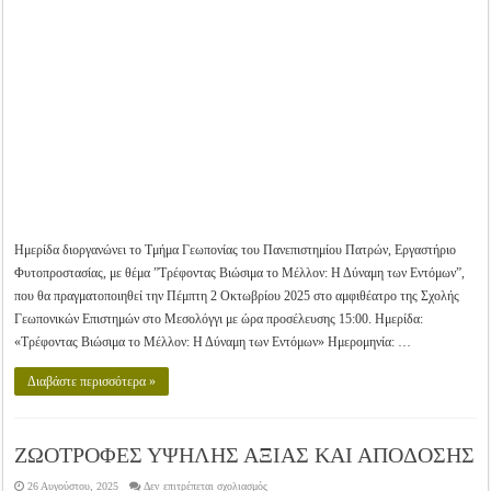
Βιώσιμα
το
Μέλλον:
Η
Δύναμη
των
Εντόμων
Ημερίδα διοργανώνει το Τμήμα Γεωπονίας του Πανεπιστημίου Πατρών, Εργαστήριο
Φυτοπροστασίας, με θέμα ”Τρέφοντας Βιώσιμα το Μέλλον: Η Δύναμη των Εντόμων”,
που θα πραγματοποιηθεί την Πέμπτη 2 Οκτωβρίου 2025 στο αμφιθέατρο της Σχολής
Γεωπονικών Επιστημών στο Μεσολόγγι με ώρα προσέλευσης 15:00. Ημερίδα:
«Τρέφοντας Βιώσιμα το Μέλλον: Η Δύναμη των Εντόμων» Ημερομηνία: …
Διαβάστε περισσότερα »
ΖΩΟΤΡΟΦΕΣ ΥΨΗΛΗΣ ΑΞΙΑΣ ΚΑΙ ΑΠΟΔΟΣΗΣ
στο
26 Αυγούστου, 2025
Δεν επιτρέπεται σχολιασμός