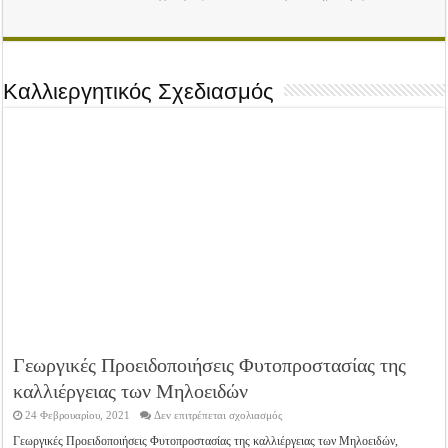
Οδηγίες
ασφαλιστικής
για
εισφοράς
τους
αγροτών
ΔΑΣΙΚΟΥΣ
ΧΑΡΤΕΣ.
Καλλιεργητικός Σχεδιασμός
Γεωργικές Προειδοποιήσεις Φυτοπροστασίας της
καλλιέργειας των Μηλοειδών
στο
24 Φεβρουαρίου, 2021
Δεν επιτρέπεται σχολιασμός
Γεωργικές
Προειδοποιήσεις
Γεωργικές Προειδοποιήσεις Φυτοπροστασίας της καλλιέργειας των Μηλοειδών,