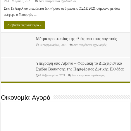
στο
31 Μαρτίου, 2021
Δεν επιτρέπεται σχολιασμός
Στις
15
Στις 15 Απριλίου αναμένεται ξεκινήσουν οι δηλώσεις ΟΣΔΕ 2021 σύμφωνα με όσα
Απριλίου
ανέφερε ο Υπουργός …
αναμένεται
ξεκινήσουν
οι
Διαβάστε περισσότερα »
δηλώσεις
ΟΣΔΕ
2021
Μέτρα προστασίας της ελιάς από τους παγετούς
στο
10 Φεβρουαρίου, 2021
Δεν επιτρέπεται σχολιασμός
Μέτρα
προστασίας
της
ελιάς
από
Υπεγράφη από Λιβανό – Φαρμάκη το Διαχειριστικό
τους
παγετούς
Σχέδιο Βόσκησης της Περιφέρειας Δυτικής Ελλάδας
στο
6 Φεβρουαρίου, 2021
Δεν επιτρέπεται σχολιασμός
Υπεγράφη
από
Λιβανό
–
Φαρμάκη
το
Οικονομία-Αγορά
Διαχειριστικό
Σχέδιο
Βόσκησης
της
Περιφέρειας
Δυτικής
Ελλάδας