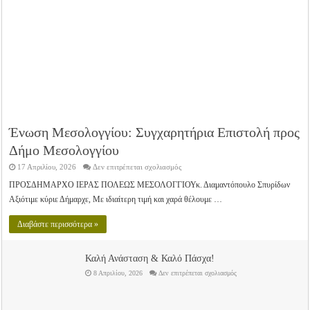
Ένωση Μεσολογγίου: Συγχαρητήρια Επιστολή προς
Δήμο Μεσολογγίου
στο
17 Απριλίου, 2026
Δεν επιτρέπεται σχολιασμός
Ένωση
Μεσολογγίου:
ΠΡΟΣΔΗΜΑΡΧΟ ΙΕΡΑΣ ΠΟΛΕΩΣ ΜΕΣΟΛΟΓΓΙΟΥκ. Διαμαντόπουλο Σπυρίδων
Συγχαρητήρια
Αξιότιμε κύριε Δήμαρχε, Με ιδιαίτερη τιμή και χαρά θέλουμε …
Επιστολή
προς
Δήμο
Διαβάστε περισσότερα »
Μεσολογγίου
Καλή Ανάσταση & Καλό Πάσχα!
στο
8 Απριλίου, 2026
Δεν επιτρέπεται σχολιασμός
Καλή
Ανάσταση
&
Καλό