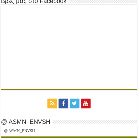
Βρες μας στο Facebook
@ ASMN_ENVSH
@ ASMN_ENVSH