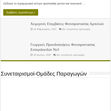
Φυτοπροστασίας
εξέδωσε το περιφερειακό κέντρο προστασίας φυτών και ποιοτικού …
της
καλλιέργειας
των
Διαβάστε περισσότερα »
Μηλοειδών
Χειμερινές Επεμβάσεις Φυτοπροστασίας Αμπελιού
στο
18 Φεβρουαρίου, 2021
Δεν επιτρέπεται σχολιασμός
Χειμερινές
Επεμβάσεις
Φυτοπροστασίας
Αμπελιού
Γεωργικές Προειδοποιήσεις Φυτοπροστασίας
Εσπεριδοειδών Νο3
στο
18 Ιουλίου, 2020
Δεν επιτρέπεται σχολιασμός
Γεωργικές
Προειδοποιήσεις
Φυτοπροστασίας
Εσπεριδοειδών
Νο3
Συνεταιρισμοί-Ομάδες Παραγωγών