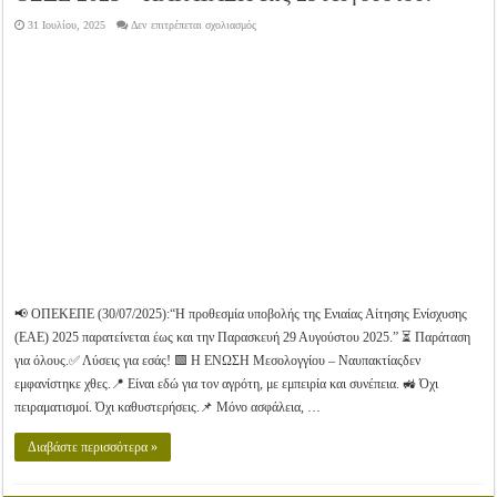
στο
31 Ιουλίου, 2025
Δεν επιτρέπεται σχολιασμός
ΟΣΔΕ
2025
–
ΠΑΡΑΤΑΣΗ
έως
29
Αυγούστου!
📢 ΟΠΕΚΕΠΕ (30/07/2025):“Η προθεσμία υποβολής της Ενιαίας Αίτησης Ενίσχυσης
(ΕΑΕ) 2025 παρατείνεται έως και την Παρασκευή 29 Αυγούστου 2025.” ⏳ Παράταση
για όλους.✅ Λύσεις για εσάς! 🟩 Η ΕΝΩΣΗ Μεσολογγίου – Ναυπακτίαςδεν
εμφανίστηκε χθες.📍 Είναι εδώ για τον αγρότη, με εμπειρία και συνέπεια. 🚜 Όχι
πειραματισμοί. Όχι καθυστερήσεις.📌 Μόνο ασφάλεια, …
Διαβάστε περισσότερα »