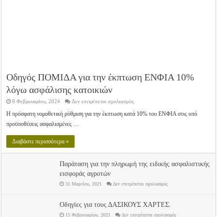
Οδηγός ΠΟΜΙΔΑ για την έκπτωση ΕΝΦΙΑ 10%
λόγω ασφάλισης κατοικιών
στο
9 Φεβρουαρίου, 2024
Δεν επιτρέπεται σχολιασμός
Οδηγός
ΠΟΜΙΔΑ
Η πρόσφατη νομοθετική ρύθμιση για την έκπτωση κατά 10% του ΕΝΦΙΑ στις υπό
για
προϋποθέσεις ασφαλισμένες …
την
έκπτωση
ΕΝΦΙΑ
Διαβάστε περισσότερα »
10%
λόγω
ασφάλισης
κατοικιών
Παράταση για την πληρωμή της ειδικής ασφαλιστικής
εισφοράς αγροτών
στο
31 Μαρτίου, 2021
Δεν επιτρέπεται σχολιασμός
Παράταση
για
την
Οδηγίες για τους ΔΑΣΙΚΟΥΣ ΧΑΡΤΕΣ.
πληρωμή
της
στο
15 Φεβρουαρίου, 2021
Δεν επιτρέπεται σχολιασμός
ειδικής