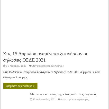
Στις 15 Απριλίου αναμένεται ξεκινήσουν οι
δηλώσεις ΟΣΔΕ 2021
στο
31 Μαρτίου, 2021
Δεν επιτρέπεται σχολιασμός
Στις
15
Στις 15 Απριλίου αναμένεται ξεκινήσουν οι δηλώσεις ΟΣΔΕ 2021 σύμφωνα με όσα
Απριλίου
ανέφερε ο Υπουργός …
αναμένεται
ξεκινήσουν
οι
Διαβάστε περισσότερα »
δηλώσεις
ΟΣΔΕ
2021
Μέτρα προστασίας της ελιάς από τους παγετούς
στο
10 Φεβρουαρίου, 2021
Δεν επιτρέπεται σχολιασμός
Μέτρα
προστασίας
της