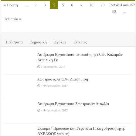
4
« Πρώτη
...
2
3
5
6
»
10
20
Σελίδα 4 από 297
30
...
Τελυταία »
Πρόσφατα
Δημοφιλή
Σχόλια
Ετικέτες
Αφιέρωμα Εργοστάσιο τυποποίησης ελιών Καλαμών
Αιτωλική Γη
3 Ιανουαρίου, 2017
Ζωοτροφές Αιτωλία Διαφήμιση
4 Φεβρουαρίου, 2017
Αφιέρωμα Εργοστάσιο Ζωοτροφών Αιτωλία
4 Φεβρουαρίου, 2017
Εκπομπή Πρόσωπα και Γεγονότα Π Ζωγράφος (πηγή:
ΑΧΕΛΩΟΣ web tv)