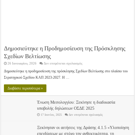
Δημοσιεύτηκε η Προδημοσίευση της Πρόσκλησης
Σχεδίων Βελτίωσης
στο
26 Ιανουαρίου, 2026
Δεν επιτρέπεται σχολιασμός
Δημοσιεύτηκε
η
Δημοσιεύτηκε η προδημοσίευση της πρόσκλησης Σχεδίων Βελτίωσης στο πλαίσιο του
Προδημοσίευση
Στρατηγικού Σχεδίου ΚΑΠ 2023-2027. Η …
της
Πρόσκλησης
Σχεδίων
Διαβάστε περισσότερα »
Βελτίωσης
Ένωση Μεσολογγίου: Ξεκίνησε η διαδικασία
υποβολής δηλώσεων ΟΣΔΕ 2025
στο
17 Ιουνίου, 2025
Δεν επιτρέπεται σχολιασμός
Ένωση
Μεσολογγίου:
Ξεκίνησε
Ξεκίνησαν οι αιτήσεις της Δράσης 4.1.5 «Υλοποίηση
η
διαδικασία
επενδύσεων με στόχο την ανθεκτικότητα, τη
υποβολής