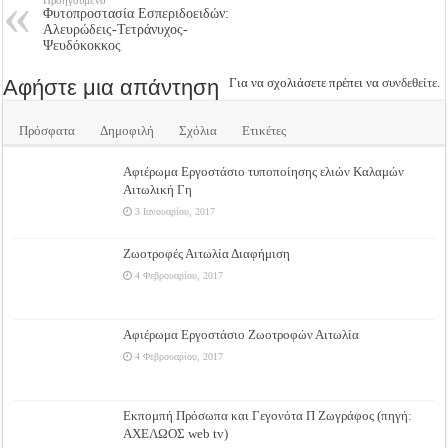
Προηγούμενο
Φυτοπροστασία Εσπεριδοειδών:
Αλευρώδεις-Τετράνυχος-
Ψευδόκοκκος
Αφήστε μια απάντηση
Για να σχολιάσετε πρέπει να
συνδεθείτε
.
Πρόσφατα
Δημοφιλή
Σχόλια
Ετικέτες
Αφιέρωμα Εργοστάσιο τυποποίησης ελιών Καλαμών
Αιτωλική Γη
3 Ιανουαρίου, 2017
Ζωοτροφές Αιτωλία Διαφήμιση
4 Φεβρουαρίου, 2017
Αφιέρωμα Εργοστάσιο Ζωοτροφών Αιτωλία
4 Φεβρουαρίου, 2017
Εκπομπή Πρόσωπα και Γεγονότα Π Ζωγράφος (πηγή:
ΑΧΕΛΩΟΣ web tv)