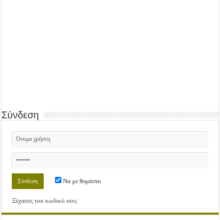
Σύνδεση
Να με θυμάσαι
Ξέχασες τοn κωδικό σου;