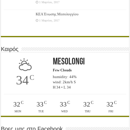
1 Μαρτίου, 2017
ΚΕΑ Ένωσης Μεσολογγίου
1 Μαρτίου, 2017
Καιρός
Mesolongi
Few Clouds
34
C
humidity: 44%
wind: 2km/h S
H 34 • L 34
C
C
C
C
C
32
33
33
32
32
MON
TUE
WED
THU
FRI
Βρες μας στο Facebook