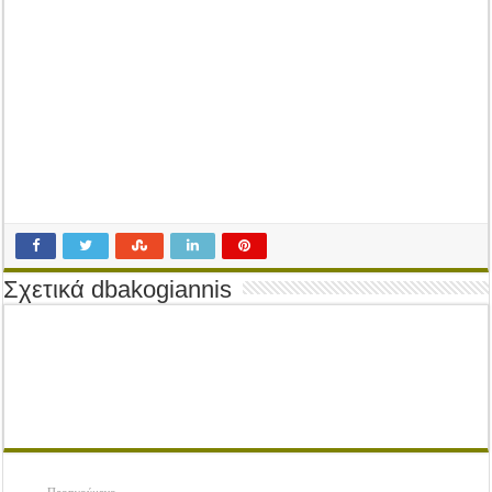
Tακτική Γενική Συνέλευση του Αγροτικού Συνεταιρισμού Μεσολογγίου-Ναυπακτ
Η περίοδος συγκομιδής της Ελιάς ξεκίνησε…με Μεγάλες Προσφορές!!
Οι Φθινοπωρινές σπορές ξεκίνησαν!
Ημερίδα: Τρέφοντας Βιώσιμα το Μέλλον: Η Δύναμη των Εντόμων
Σχετικά dbakogiannis