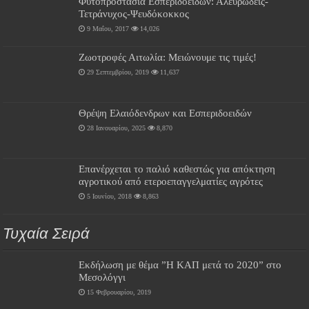
Φυτοπροστασία Εσπεριδοειδών: Αλευρώδεις-
Τετράνυχος-Ψευδόκοκκος
9 Μαΐου, 2017
14,026
Ζωοτροφές Αιτωλία: Μειώνουμε τις τιμές!
29 Σεπτεμβρίου, 2019
11,637
Θρέψη Ελαιόδενδρων και Εσπεριδοειδών
28 Ιανουαρίου, 2025
8,870
Επανέρχεται το παλιό καθεστώς για απόκτηση
αγροτικού από ετεροεπαγγελματίες αγρότες
5 Ιουνίου, 2018
8,863
Τυχαία Σειρά
Εκδήλωση με θέμα ”Η ΚΑΠ μετά το 2020” στο
Μεσολόγγι
15 Φεβρουαρίου, 2019