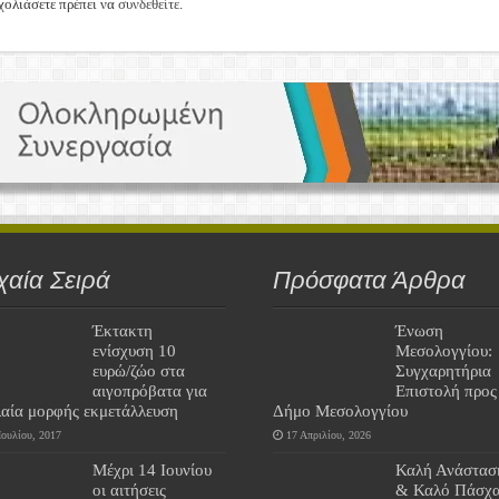
χολιάσετε πρέπει να
συνδεθείτε
.
χαία Σειρά
Πρόσφατα Άρθρα
Έκτακτη
Ένωση
ενίσχυση 10
Μεσολογγίου:
ευρώ/ζώο στα
Συγχαρητήρια
αιγοπρόβατα για
Επιστολή προς
λαία μορφής εκμετάλλευση
Δήμο Μεσολογγίου
Ιουλίου, 2017
17 Απριλίου, 2026
Μέχρι 14 Ιουνίου
Καλή Ανάστασ
οι αιτήσεις
& Καλό Πάσχα