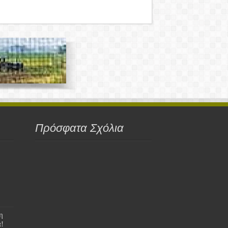
Πρόσφατα Σχόλια
η
!