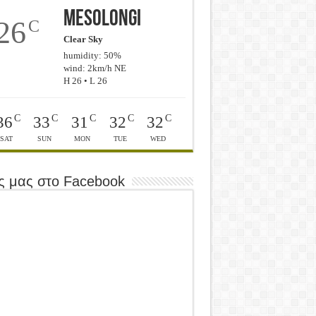
Mesolongi
26
C
Clear Sky
humidity: 50%
wind: 2km/h NE
H 26 • L 26
C
C
C
C
C
36
33
31
32
32
SAT
SUN
MON
TUE
WED
ς μας στο Facebook