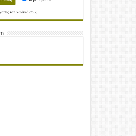
χασες τοn κωδικό σου;
am