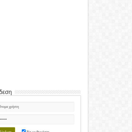
δεση
Να με θυμάσαι