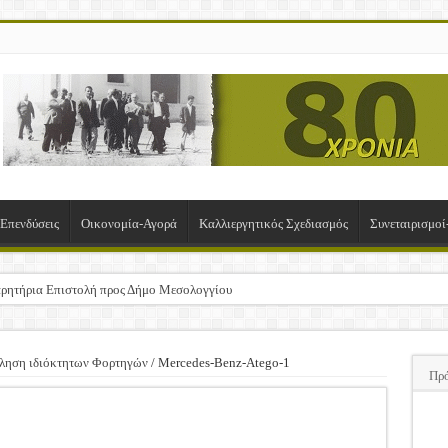
-Επενδύσεις
Οικονομία-Αγορά
Καλλιεργητικός Σχεδιασμός
Συνεταιρισμο
ρητήρια Επιστολή προς Δήμο Μεσολογγίου
σχα!
ΚΛΟΓΙΚΗ ΓΕΝΙΚΗ ΣΥΝΕΛΕΥΣΗ
ληση ιδιόκτητων Φορτηγών
/
Mercedes-Benz-Atego-1
Πρ
υση της Πρόσκλησης Σχεδίων Βελτίωσης
ΠΑ