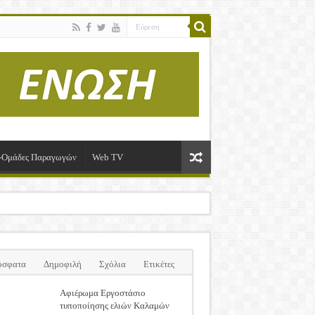
ί-Ομάδες Παραγωγών
Web TV
όσφατα
Δημοφιλή
Σχόλια
Ετικέτες
Αφιέρωμα Εργοστάσιο
τυποποίησης ελιών Καλαμών