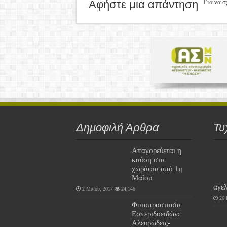
Αφήστε μια απάντηση
Για να σ
Δημοφιλή Άρθρα
Τυ
Απαγορεύεται η
καύση στα
χωράφια από 1η
Μαΐου
αγε
2 Μαΐου, 2017
24,146
26 
Φυτοπροστασία
Εσπεριδοειδών:
Αλευρώδεις-