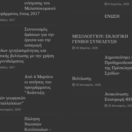
ενίσχυσης του
8 Απριλίου, 2026
Μελισσοκομικού
γράμματος έτους 2017
ΕΝΩΣΗ
Μαΐου, 2017
Συντονισμός
δράσεων για την
ΜΕΣΟΛΟΓΓΙΟΥ: ΕΚΛΟΓΙΚΗ
έρευνα και την
ΓΕΝΙΚΗ ΣΥΝΕΛΕΥΣΗ
εισαγωγή
30 Μαρτίου, 2026
όδων ιχνηλασιμότητας και
τικής βελτίωσης με την χρήση
Δημοσιεύτηκε 
 γονιδιώματος
Προδημοσίευσ
της Πρόσκλησ
Μαΐου, 2017
Σχεδίων
Από 4 Μαρτίου
Βελτίωσης
οι αιτήσεις του
26 Ιανουαρίου, 2026
προγράμματος
”Ανάπτυξη
Ανακοίνωση:
ρών γεωργικών
Επιστροφή Φ
εταλλεύσεων”
26 Ιανουαρίου, 202
Ιανουαρίου, 2019
Πώληση
Νεοσσών
Κοτόπουλων –