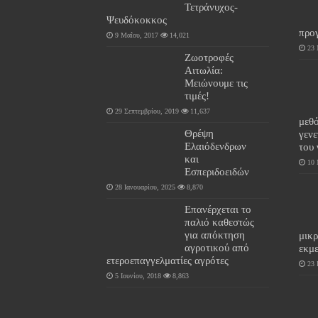
Τετράνυχος-
Ψευδόκοκκος
προ
9 Μαΐου, 2017
14,021
23 
Ζωοτροφές
Αιτωλία:
Μειώνουμε τις
τιμές!
29 Σεπτεμβρίου, 2019
11,637
μεθ
Θρέψη
γενε
Ελαιόδενδρων
του
και
10 
Εσπεριδοειδών
28 Ιανουαρίου, 2025
8,870
Επανέρχεται το
παλιό καθεστώς
για απόκτηση
μικ
αγροτικού από
εκμ
ετεροεπαγγελματίες αγρότες
23 
5 Ιουνίου, 2018
8,863