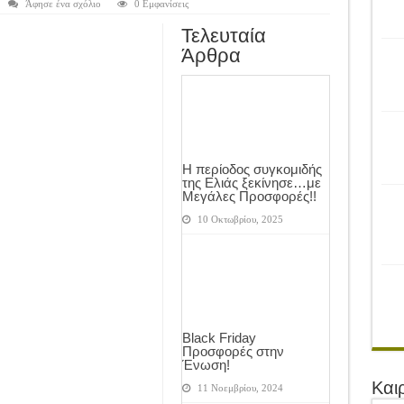
ρονιά!
Άφησε ένα σχόλιο
0 Εμφανίσεις
του Αγροτικού Συνεταιρισμού Μεσολογγίου-Ναυπακτίας ”Η Ένωση”
Τελευταία
Άρθρα
 Ελιάς ξεκίνησε…με Μεγάλες Προσφορές!!
ίνησαν!
α το Μέλλον: Η Δύναμη των Εντόμων
Η περίοδος συγκομιδής
της Ελιάς ξεκίνησε…με
Μεγάλες Προσφορές!!
10 Οκτωβρίου, 2025
Black Friday
Προσφορές στην
Ένωση!
Και
11 Νοεμβρίου, 2024