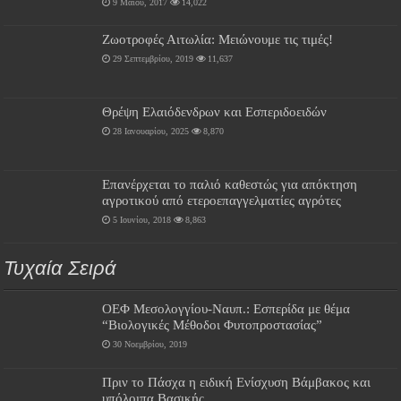
9 Μαΐου, 2017
14,022
Ζωοτροφές Αιτωλία: Μειώνουμε τις τιμές!
29 Σεπτεμβρίου, 2019
11,637
Θρέψη Ελαιόδενδρων και Εσπεριδοειδών
28 Ιανουαρίου, 2025
8,870
Επανέρχεται το παλιό καθεστώς για απόκτηση
αγροτικού από ετεροεπαγγελματίες αγρότες
5 Ιουνίου, 2018
8,863
Τυχαία Σειρά
ΟΕΦ Μεσολογγίου-Ναυπ.: Εσπερίδα με θέμα
“Βιολογικές Μέθοδοι Φυτοπροστασίας”
30 Νοεμβρίου, 2019
Πριν το Πάσχα η ειδική Ενίσχυση Βάμβακος και
υπόλοιπα Βασικής