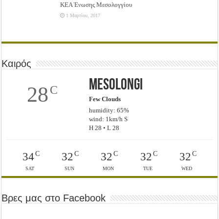
ΚΕΑ Ένωσης Μεσολογγίου
1 Μαρτίου, 2017
Καιρός
Mesolongi
28
C
Few Clouds
humidity: 65%
wind: 1km/h S
H 28 • L 28
C
C
C
C
C
34
32
32
32
32
SAT
SUN
MON
TUE
WED
Βρες μας στο Facebook