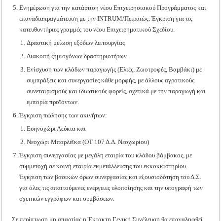
Ενημέρωση για την κατάρτιση νέου Επιχειρησιακού Προγράμματος και
επαναδιαπραγμάτευση με την INTRUM/Πειραιώς. Έγκριση για τις
κατευθυντήριες γραμμές του νέου Επιχειρηματικού Σχεδίου.
Δραστική μείωση εξόδων λειτουργίας
Διακοπή ζημιογόνων δραστηριοτήτων
Ενίσχυση των κλάδων παραγωγής (Ελιές, Ζωοτροφές, Βαμβάκι) με
συμπράξεις και συνεργασίες κάθε μορφής, με άλλους αγροτικούς
συνεταιρισμούς και ιδιωτικούς φορείς, σχετικά με την παραγωγή και
εμπορία προϊόντων.
Έγκριση πώλησης των ακινήτων:
Ευηνοχώρι Λεύκια και
Νεοχώρι Μπαρλέϊκα (ΟΤ 107 Δ.Δ. Νεοχωρίου)
Έγκριση συνεργασίας με μεγάλη εταιρία του κλάδου βάμβακος, με
συμμετοχή σε κοινή εταιρία εκμετάλλευσης του εκκοκκιστηρίου.
Έγκριση των βασικών όρων συνεργασίας και εξουσιοδότηση του Δ.Σ.
για όλες τις απαιτούμενες ενέργειες υλοποίησης και την υπογραφή των
σχετικών εγγράφων και συμβάσεων.
Σε περίπτωση μη απαρτίας η Έκτακτη Γενική Συνέλευση θα επαναληφθεί,