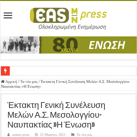
Ένωση Μεσολογγίου: Συγχαρητήρια Επιστολή προς Δήμο Μεσολογγίου
Αρχική
/
Τα νέα μας
/
Έκτακτη Γενική Συνέλευση Μελών Α.Σ. Μεσολογγίου-
Ναυπακτίας »Η Ένωση»
Καλή Ανάσταση & Καλό Πάσχα!
ΕΝΩΣΗ ΜΕΣΟΛΟΓΓΙΟΥ: ΕΚΛΟΓΙΚΗ ΓΕΝΙΚΗ ΣΥΝΕΛΕΥΣΗ
Έκτακτη Γενική Συνέλευση
Δημοσιεύτηκε η Προδημοσίευση της Πρόσκλησης Σχεδίων Βελτίωσης
Μελών Α.Σ. Μεσολογγίου-
Ανακοίνωση: Επιστροφή ΦΠΑ
Ναυπακτίας »Η Ένωση»
Καλά Χριστούγεννα! Καλή Χρονιά!
easmn-press
22 Μαρτίου, 2021
Τα νέα μας