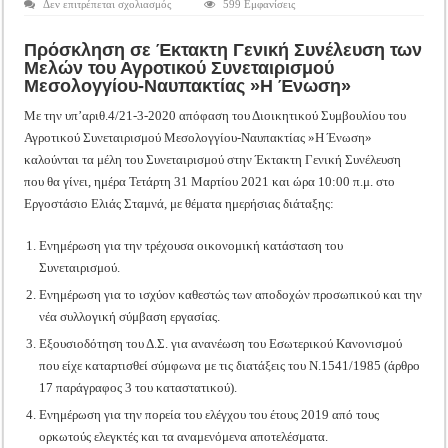
στο
Δεν επιτρέπεται σχολιασμός
599 Εμφανίσεις
Tακτική Γενική Συνέλευση του Αγροτικού Συνεταιρισμού Μεσολογγίου-Ναυπακτ
Έκτακτη
Γενική
Η περίοδος συγκομιδής της Ελιάς ξεκίνησε…με Μεγάλες Προσφορές!!
Συνέλευση
Πρόσκληση σ
ε Έκτακτη Γενική Συνέλευση των
Μελών
Α.Σ.
Μελών του Αγροτικού Συνεταιρισμού
Οι Φθινοπωρινές σπορές ξεκίνησαν!
Μεσολογγίου-
Μεσολογγίου-Ναυπακτίας »Η Ένωση»
Ναυπακτίας
»Η
Ημερίδα: Τρέφοντας Βιώσιμα το Μέλλον: Η Δύναμη των Εντόμων
Ένωση»
Με την υπ’αριθ.4/21-3-2020 απόφαση του Διοικητικού Συμβουλίου του
Αγροτικού Συνεταιρισμού Μεσολογγίου-Ναυπακτίας »Η Ένωση»
καλούνται τα μέλη του Συνεταιρισμού στην Έκτακτη Γενική Συνέλευση
που θα γίνει, ημέρα Τετάρτη 31 Μαρτίου 2021 και ώρα 10:00 π.μ. στο
Εργοστάσιο Ελιάς Σταμνά, με θέματα ημερήσιας διάταξης:
Ενημέρωση για την τρέχουσα οικονομική κατάσταση του
Συνεταιρισμού.
Ενημέρωση για το ισχύον καθεστώς των αποδοχών προσωπικού και την
νέα συλλογική σύμβαση εργασίας.
Εξουσιοδότηση του Δ.Σ. για ανανέωση του Εσωτερικού Κανονισμού
που είχε καταρτισθεί σύμφωνα με τις διατάξεις του Ν.1541/1985 (άρθρο
17 παράγραφος 3 του καταστατικού).
Ενημέρωση για την πορεία του ελέγχου του έτους 2019 από τους
ορκωτούς ελεγκτές και τα αναμενόμενα αποτελέσματα.