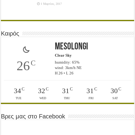
1 Μαρτίου, 2017
Καιρός
Mesolongi
Clear Sky
26
C
humidity: 65%
wind: 3km/h NE
H 26 • L 26
C
C
C
C
C
34
32
31
31
30
TUE
WED
THU
FRI
SAT
Βρες μας στο Facebook