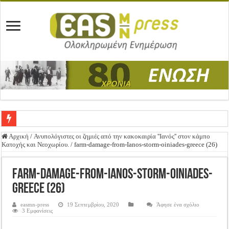
Ένωση Μεσολογγίου: Συγχαρητήρια Επιστολή προς Δήμο Μεσολογγίου
Αρχική
/
Ανυπολόγιστες οι ζημιές από την κακοκαιρία ''Ιανός'' στον κάμπο
Κατοχής και Νεοχωρίου.
/
farm-damage-from-Ianos-storm-oiniades-greece (26)
Καλή Ανάσταση & Καλό Πάσχα!
ΕΝΩΣΗ ΜΕΣΟΛΟΓΓΙΟΥ: ΕΚΛΟΓΙΚΗ ΓΕΝΙΚΗ ΣΥΝΕΛΕΥΣΗ
farm-damage-from-Ianos-storm-oiniades-
Δημοσιεύτηκε η Προδημοσίευση της Πρόσκλησης Σχεδίων Βελτίωσης
greece (26)
Ανακοίνωση: Επιστροφή ΦΠΑ
easmn-press
19 Σεπτεμβρίου, 2020
Άφησε ένα σχόλιο
3 Εμφανίσεις
Καλά Χριστούγεννα! Καλή Χρονιά!