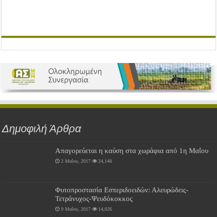
Δημοφιλή Άρθρα
Απαγορεύεται η καύση στα χωράφια από 1η Μαΐου
2 Μαΐου, 2017
24,148
Φυτοπροστασία Εσπεριδοειδών: Αλευρώδεις-
Τετράνυχος-Ψευδόκοκκος
9 Μαΐου, 2017
14,026