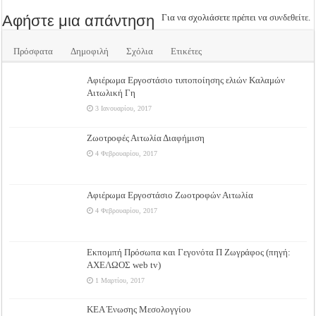
Αφήστε μια απάντηση
Για να σχολιάσετε πρέπει να
συνδεθείτε
.
Πρόσφατα
Δημοφιλή
Σχόλια
Ετικέτες
Αφιέρωμα Εργοστάσιο τυποποίησης ελιών Καλαμών
Αιτωλική Γη
3 Ιανουαρίου, 2017
Ζωοτροφές Αιτωλία Διαφήμιση
4 Φεβρουαρίου, 2017
Αφιέρωμα Εργοστάσιο Ζωοτροφών Αιτωλία
4 Φεβρουαρίου, 2017
Εκπομπή Πρόσωπα και Γεγονότα Π Ζωγράφος (πηγή:
ΑΧΕΛΩΟΣ web tv)
1 Μαρτίου, 2017
ΚΕΑ Ένωσης Μεσολογγίου