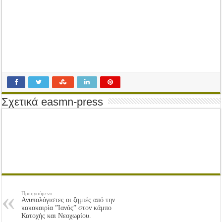
Tακτική Γενική Συνέλευση του Αγροτικού Συνεταιρισμού Μεσολογγίου-Ναυπακτ
Η περίοδος συγκομιδής της Ελιάς ξεκίνησε…με Μεγάλες Προσφορές!!
Οι Φθινοπωρινές σπορές ξεκίνησαν!
Ημερίδα: Τρέφοντας Βιώσιμα το Μέλλον: Η Δύναμη των Εντόμων
Σχετικά easmn-press
Προηγούμενο
Ανυπολόγιστες οι ζημιές από την
κακοκαιρία ”Ιανός” στον κάμπο
Κατοχής και Νεοχωρίου.