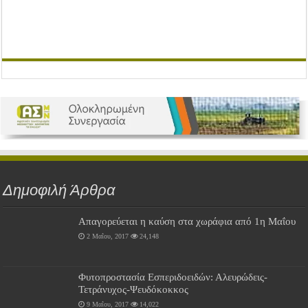
Δημοφιλή Άρθρα
Απαγορεύεται η καύση στα χωράφια από 1η Μαΐου
2 Μαΐου, 2017
24,148
Φυτοπροστασία Εσπεριδοειδών: Αλευρώδεις-
Τετράνυχος-Ψευδόκοκκος
9 Μαΐου, 2017
14,022