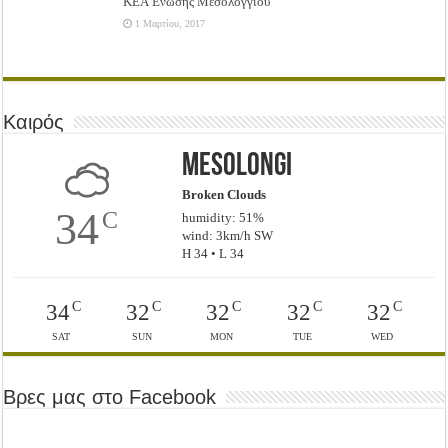
ΚΕΑ Ένωσης Μεσολογγίου
1 Μαρτίου, 2017
Καιρός
Mesolongi
Broken Clouds
34
C
humidity: 51%
wind: 3km/h SW
H 34 • L 34
C
C
C
C
C
34
32
32
32
32
SAT
SUN
MON
TUE
WED
Βρες μας στο Facebook