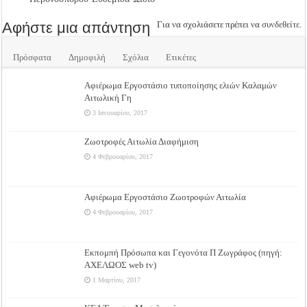
Αφήστε μια απάντηση
Για να σχολιάσετε πρέπει να
συνδεθείτε
.
Πρόσφατα
Δημοφιλή
Σχόλια
Ετικέτες
Αφιέρωμα Εργοστάσιο τυποποίησης ελιών Καλαμών
Αιτωλική Γη
3 Ιανουαρίου, 2017
Ζωοτροφές Αιτωλία Διαφήμιση
4 Φεβρουαρίου, 2017
Αφιέρωμα Εργοστάσιο Ζωοτροφών Αιτωλία
4 Φεβρουαρίου, 2017
Εκπομπή Πρόσωπα και Γεγονότα Π Ζωγράφος (πηγή:
ΑΧΕΛΩΟΣ web tv)
1 Μαρτίου, 2017