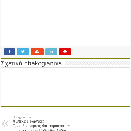
Tακτική Γενική Συνέλευση του Αγροτικού Συνεταιρισμού Μεσολογγίου-Ναυπακτ
Η περίοδος συγκομιδής της Ελιάς ξεκίνησε…με Μεγάλες Προσφορές!!
Οι Φθινοπωρινές σπορές ξεκίνησαν!
Ημερίδα: Τρέφοντας Βιώσιμα το Μέλλον: Η Δύναμη των Εντόμων
Σχετικά dbakogiannis
Προηγούμενο
Αμπέλι: Γεωργικές
Προειδοποιήσεις Φυτοπροστασίας
Περονόσπορου-Ευδεμίδα-Ωίδιο