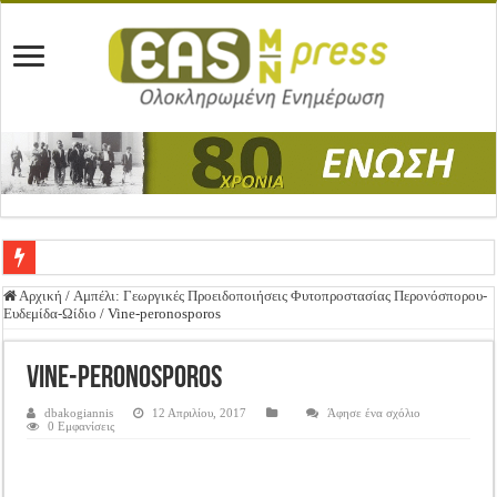
Ένωση Μεσολογγίου: Συγχαρητήρια Επιστολή προς Δήμο Μεσολογγίου
Αρχική
/
Αμπέλι: Γεωργικές Προειδοποιήσεις Φυτοπροστασίας Περονόσπορου-
Ευδεμίδα-Ωίδιο
/
Vine-peronosporos
Καλή Ανάσταση & Καλό Πάσχα!
ΕΝΩΣΗ ΜΕΣΟΛΟΓΓΙΟΥ: ΕΚΛΟΓΙΚΗ ΓΕΝΙΚΗ ΣΥΝΕΛΕΥΣΗ
Vine-peronosporos
Δημοσιεύτηκε η Προδημοσίευση της Πρόσκλησης Σχεδίων Βελτίωσης
dbakogiannis
12 Απριλίου, 2017
Άφησε ένα σχόλιο
0 Εμφανίσεις
Ανακοίνωση: Επιστροφή ΦΠΑ
Καλά Χριστούγεννα! Καλή Χρονιά!