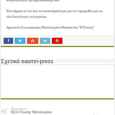
αποδοτικότητα της εκμετάλλευσής σου.
Tακτική Γενική Συνέλευση του Αγροτικού Συνεταιρισμού Μεσολογγίου-Ναυπακτ
Η περίοδος συγκομιδής της Ελιάς ξεκίνησε…με Μεγάλες Προσφορές!!
Έλα σήμερα σε ένα απο τα καταστήματά μας για να ενημερωθείς για τις
νέες δυνατότητες συνεργασίας
.
Οι Φθινοπωρινές σπορές ξεκίνησαν!
Ημερίδα: Τρέφοντας Βιώσιμα το Μέλλον: Η Δύναμη των Εντόμων
Αγροτικός Συνεταιρισμός Μεσολογγίου-Ναυπακτίας ”Η Ένωση”
Σχετικά easmn-press
Προηγούμενο
ΚΕΑ Ένωσης Μεσολογγίου