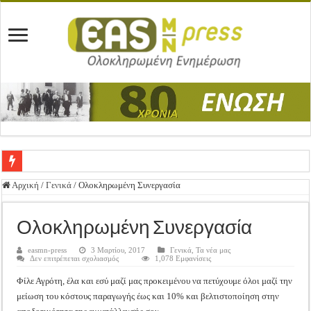
Ένωση Μεσολογγίου: Συγχαρητήρια Επιστολή προς Δήμο Μεσολογγίου
Αρχική
/
Γενικά
/
Ολοκληρωμένη Συνεργασία
Καλή Ανάσταση & Καλό Πάσχα!
Ολοκληρωμένη Συνεργασία
ΕΝΩΣΗ ΜΕΣΟΛΟΓΓΙΟΥ: ΕΚΛΟΓΙΚΗ ΓΕΝΙΚΗ ΣΥΝΕΛΕΥΣΗ
Δημοσιεύτηκε η Προδημοσίευση της Πρόσκλησης Σχεδίων Βελτίωσης
easmn-press
3 Μαρτίου, 2017
Γενικά
,
Τα νέα μας
στο
Δεν επιτρέπεται σχολιασμός
1,078 Εμφανίσεις
Ολοκληρωμένη
Ανακοίνωση: Επιστροφή ΦΠΑ
Συνεργασία
Φίλε Αγρότη, έλα και εσύ μαζί μας προκειμένου να πετύχουμε όλοι μαζί την
Καλά Χριστούγεννα! Καλή Χρονιά!
μείωση του κόστους παραγωγής έως και 10% και βελτιστοποίηση στην