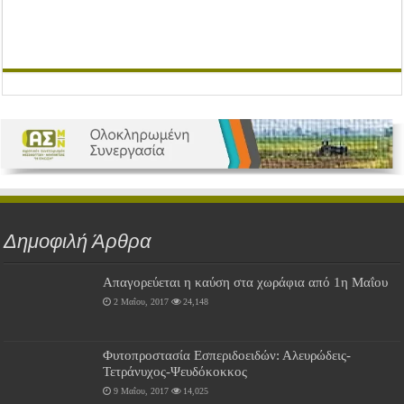
Δημοφιλή Άρθρα
Απαγορεύεται η καύση στα χωράφια από 1η Μαΐου
2 Μαΐου, 2017
24,148
Φυτοπροστασία Εσπεριδοειδών: Αλευρώδεις-
Τετράνυχος-Ψευδόκοκκος
9 Μαΐου, 2017
14,025