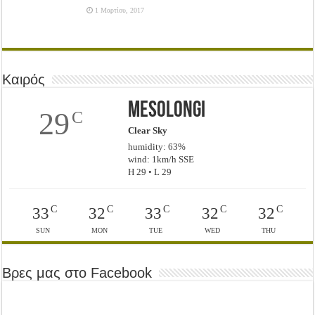
1 Μαρτίου, 2017
Καιρός
Mesolongi
29
C
Clear Sky
humidity: 63%
wind: 1km/h SSE
H 29 • L 29
C
C
C
C
C
33
32
33
32
32
SUN
MON
TUE
WED
THU
Βρες μας στο Facebook