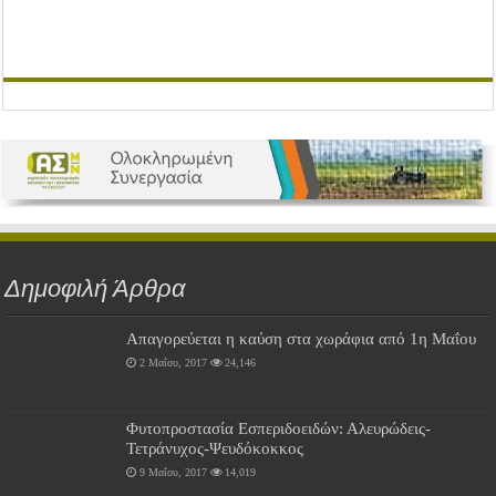
Δημοφιλή Άρθρα
Απαγορεύεται η καύση στα χωράφια από 1η Μαΐου
2 Μαΐου, 2017
24,146
Φυτοπροστασία Εσπεριδοειδών: Αλευρώδεις-
Τετράνυχος-Ψευδόκοκκος
9 Μαΐου, 2017
14,019