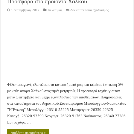
Προσφορά στα προϊόντα Χαλκού
στο
5 Σεπτεμβρίου, 2017
Τα νέα μας
Δεν επιτρέπεται σχολιασμός
Προσφορά
στα
προϊόντα
Χαλκού
Φίλε παραγωγέ, έλα τώρα στα καταστήματά μας και κέρδισε έκπτωση 5%
με κάθε αγορά Χαλκού στις τιμές μετρητοίς. Η προσφορά ισχύει για τον
μήνα Σεπτέμβριο και μέχρι εξαντλήσεως των αποθεμάτων. Πληροφορίες
στα καταστήματα του Αγροτικού Συνεταιρισμού Μεσολογγίου-Ναυπακτίας
”Η Ένωση” Μεσολόγγι: 26310-55225 Ματαράγκα: 26350-22325
Κατοχή: 26320-93599 Νεοχώρι: 26320-91763 Ναύπακτος: 26340-27286
Ευηνοχώρι: …
Διαβάστε περισσότερα »