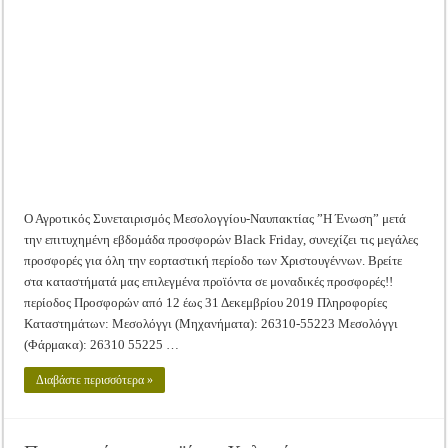
Χριστουγεννιάτικε
Tακτική Γενική Συνέλευση του Αγροτικού Συνεταιρισμού Μεσολογγίου-Ναυπακτ
Προσφορές!
Η περίοδος συγκομιδής της Ελιάς ξεκίνησε…με Μεγάλες Προσφορές!!
Οι Φθινοπωρινές σπορές ξεκίνησαν!
Ημερίδα: Τρέφοντας Βιώσιμα το Μέλλον: Η Δύναμη των Εντόμων
Ο Αγροτικός Συνεταιρισμός Μεσολογγίου-Ναυπακτίας ”Η Ένωση” μετά
την επιτυχημένη εβδομάδα προσφορών Black Friday, συνεχίζει τις μεγάλες
προσφορές για όλη την εορταστική περίοδο των Χριστουγέννων. Βρείτε
στα καταστήματά μας επιλεγμένα προϊόντα σε μοναδικές προσφορές!!
περίοδος Προσφορών από 12 έως 31 Δεκεμβρίου 2019 Πληροφορίες
Καταστημάτων: Μεσολόγγι (Μηχανήματα): 26310-55223 Μεσολόγγι
(Φάρμακα): 26310 55225 …
Διαβάστε περισσότερα »