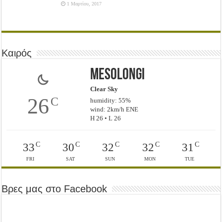
1 Μαρτίου, 2017
Καιρός
Mesolongi
Clear Sky
26
C
humidity: 55%
wind: 2km/h ENE
H 26 • L 26
C
C
C
C
C
33
30
32
32
31
FRI
SAT
SUN
MON
TUE
Βρες μας στο Facebook