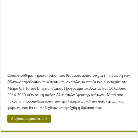
Ολοκληρώθη
Tακτική Γενική Συνέλευση του Αγροτικού Συνεταιρισμού Μεσολογγίου-Ναυπακτ
το
θεσμικό
Η περίοδος συγκομιδής της Ελιάς ξεκίνησε…με Μεγάλες Προσφορές!!
πλαίσιο
για
την
Οι Φθινοπωρινές σπορές ξεκίνησαν!
διάσωση
των
παραδοσιακ
Ημερίδα: Τρέφοντας Βιώσιμα το Μέλλον: Η Δύναμη των Εντόμων
ξύλινων
αλιευτικών
σκαφών
Ολοκληρώθηκε η τροποποίηση του θεσμικού πλαισίου για τη διάσωση των
ξύλινων παραδοσιακών αλιευτικών σκαφών, τα οποία έχουν ενταχθεί στο
Μέτρο 6.1.10 του Επιχειρησιακού Προγράμματος Αλιείας και Θάλασσας
2014-2020 «Οριστική παύση Αλιευτικών Δραστηριοτήτων». Μετά από
πολύμηνη προσπάθεια όλων των εμπλεκόμενων αλιέων-ιδιοκτητών και
φορέων, που θα τα υποδεχθούν, απεφεύχθη η διάλυσή τους …
Διαβάστε περισσότερα »