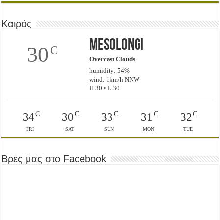
Καιρός
Mesolongi
30
C
Overcast Clouds
humidity: 54%
wind: 1km/h NNW
H 30 • L 30
C
C
C
C
C
34
30
33
31
32
FRI
SAT
SUN
MON
TUE
Βρες μας στο Facebook