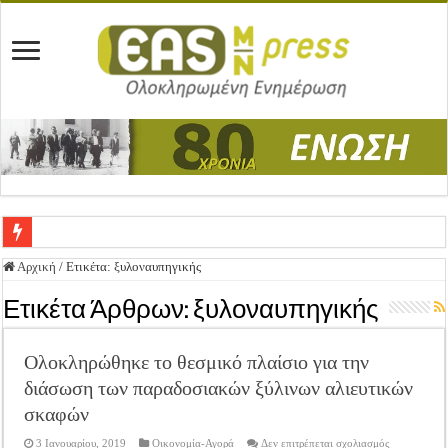
Ένωση Μεσολογγίου: Συγχαρητήρια Επιστολή προς Δήμο Μεσολογγίου
Αρχική
/
Ετικέτα:
ξυλοναυπηγικής
Καλή Ανάσταση & Καλό Πάσχα!
Ετικέτα Άρθρων:
ξυλοναυπηγικής
ΕΝΩΣΗ ΜΕΣΟΛΟΓΓΙΟΥ: ΕΚΛΟΓΙΚΗ ΓΕΝΙΚΗ ΣΥΝΕΛΕΥΣΗ
Ολοκληρώθηκε το θεσμικό πλαίσιο για την
Δημοσιεύτηκε η Προδημοσίευση της Πρόσκλησης Σχεδίων Βελτίωσης
διάσωση των παραδοσιακών ξύλινων αλιευτικών
Ανακοίνωση: Επιστροφή ΦΠΑ
σκαφών
Καλά Χριστούγεννα! Καλή Χρονιά!
στο
3 Ιανουαρίου, 2019
Οικονομία-Αγορά
Δεν επιτρέπεται σχολιασμός