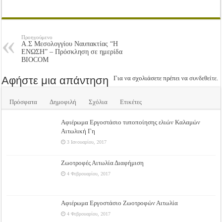
Προηγούμενο
Α.Σ Μεσολογγίου Ναυπακτίας “Η
ΕΝΩΣΗ” – Πρόσκληση σε ημερίδα
BIOCOM
Αφήστε μια απάντηση
Για να σχολιάσετε πρέπει να
συνδεθείτε
.
Πρόσφατα
Δημοφιλή
Σχόλια
Ετικέτες
Αφιέρωμα Εργοστάσιο τυποποίησης ελιών Καλαμών
Αιτωλική Γη
3 Ιανουαρίου, 2017
Ζωοτροφές Αιτωλία Διαφήμιση
4 Φεβρουαρίου, 2017
Αφιέρωμα Εργοστάσιο Ζωοτροφών Αιτωλία
4 Φεβρουαρίου, 2017