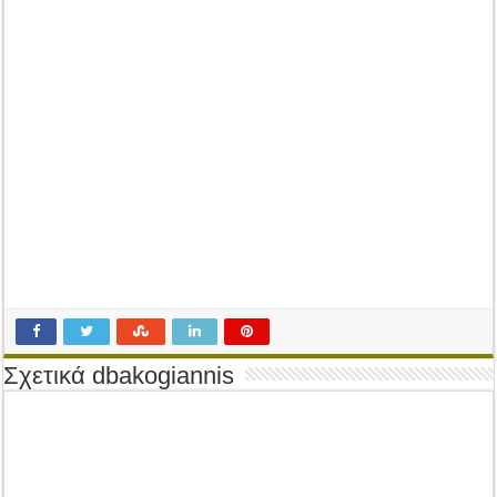
Tακτική Γενική Συνέλευση του Αγροτικού Συνεταιρισμού Μεσολογγίου-Ναυπακτ
Η περίοδος συγκομιδής της Ελιάς ξεκίνησε…με Μεγάλες Προσφορές!!
Οι Φθινοπωρινές σπορές ξεκίνησαν!
Ημερίδα: Τρέφοντας Βιώσιμα το Μέλλον: Η Δύναμη των Εντόμων
Σχετικά dbakogiannis