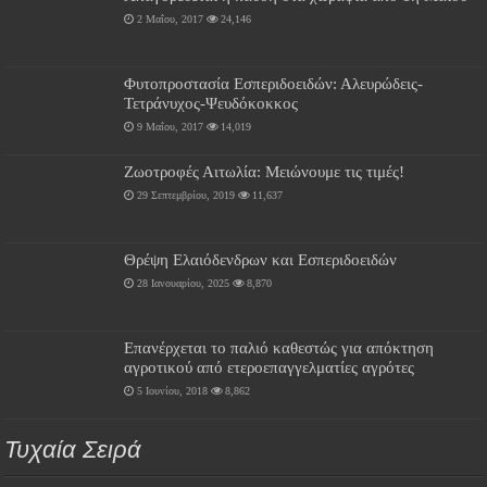
2 Μαΐου, 2017
24,146
Φυτοπροστασία Εσπεριδοειδών: Αλευρώδεις-
Τετράνυχος-Ψευδόκοκκος
9 Μαΐου, 2017
14,019
Ζωοτροφές Αιτωλία: Μειώνουμε τις τιμές!
29 Σεπτεμβρίου, 2019
11,637
Θρέψη Ελαιόδενδρων και Εσπεριδοειδών
28 Ιανουαρίου, 2025
8,870
Επανέρχεται το παλιό καθεστώς για απόκτηση
αγροτικού από ετεροεπαγγελματίες αγρότες
5 Ιουνίου, 2018
8,862
Τυχαία Σειρά