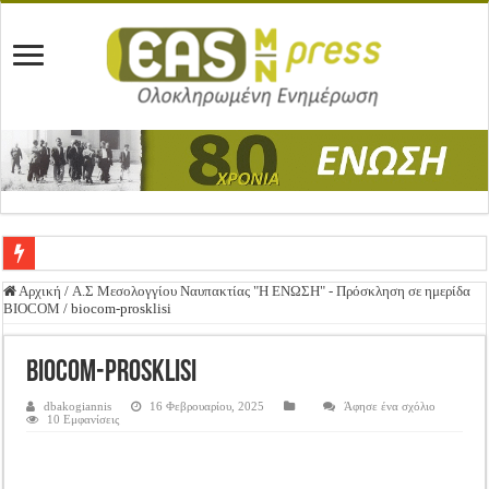
Ένωση Μεσολογγίου: Συγχαρητήρια Επιστολή προς Δήμο Μεσολογγίου
Αρχική
/
Α.Σ Μεσολογγίου Ναυπακτίας "Η ΕΝΩΣΗ" - Πρόσκληση σε ημερίδα
BIOCOM
/
biocom-prosklisi
Καλή Ανάσταση & Καλό Πάσχα!
ΕΝΩΣΗ ΜΕΣΟΛΟΓΓΙΟΥ: ΕΚΛΟΓΙΚΗ ΓΕΝΙΚΗ ΣΥΝΕΛΕΥΣΗ
biocom-prosklisi
Δημοσιεύτηκε η Προδημοσίευση της Πρόσκλησης Σχεδίων Βελτίωσης
dbakogiannis
16 Φεβρουαρίου, 2025
Άφησε ένα σχόλιο
10 Εμφανίσεις
Ανακοίνωση: Επιστροφή ΦΠΑ
Καλά Χριστούγεννα! Καλή Χρονιά!