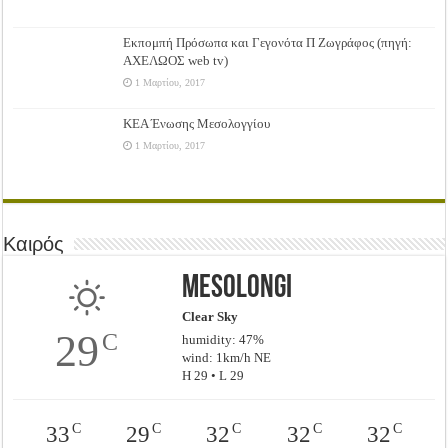
Εκπομπή Πρόσωπα και Γεγονότα Π Ζωγράφος (πηγή:
ΑΧΕΛΩΟΣ web tv)
1 Μαρτίου, 2017
ΚΕΑ Ένωσης Μεσολογγίου
1 Μαρτίου, 2017
Καιρός
Mesolongi
Clear Sky
29
C
humidity: 47%
wind: 1km/h NE
H 29 • L 29
C
C
C
C
C
33
29
32
32
32