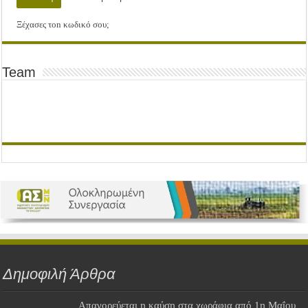
Ξέχασες τοn κωδικό σου;
Team
Δημοφιλή Άρθρα
Απαγορεύεται η καύση στα χωράφια από 1η Μαΐου