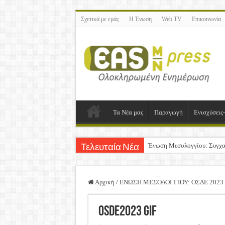
Σχετικά με εμάς
Η Ένωση
Web TV
Επικοινωνία
Τα Νέα μας
Παραγωγή
Ενισχύσεις
Ένωση Μεσολογγίου: Συγχα
Τελευταία Νέα
Καλή Ανάσταση & Καλό Πά
ΕΝΩΣΗ ΜΕΣΟΛΟΓΓΙΟΥ: Ε
Αρχική
/
ΕΝΩΣΗ ΜΕΣΟΛΟΓΓΙΟΥ: ΟΣΔΕ 2023
Δημοσιεύτηκε η Προδημοσίε
OSDE2023 GIF
Ανακοίνωση: Επιστροφή Φ