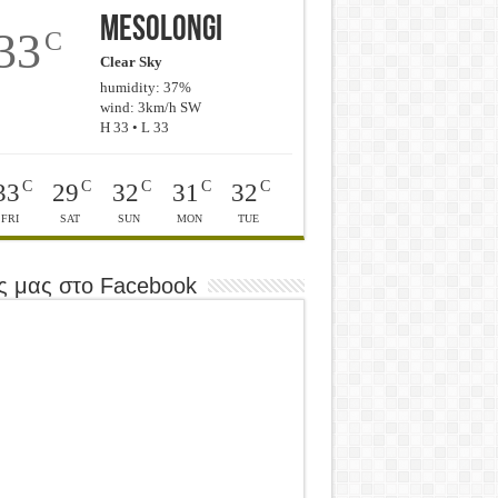
Mesolongi
33
C
Clear Sky
humidity: 37%
wind: 3km/h SW
H 33 • L 33
C
C
C
C
C
33
29
32
31
32
FRI
SAT
SUN
MON
TUE
ς μας στο Facebook