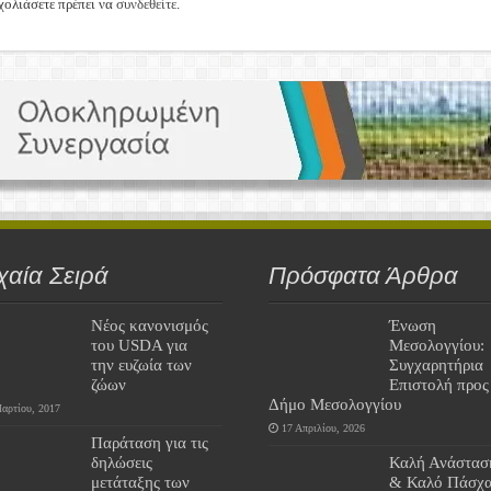
χολιάσετε πρέπει να
συνδεθείτε
.
χαία Σειρά
Πρόσφατα Άρθρα
Νέος κανονισμός
Ένωση
του USDA για
Μεσολογγίου:
την ευζωία των
Συγχαρητήρια
ζώων
Επιστολή προς
Δήμο Μεσολογγίου
αρτίου, 2017
17 Απριλίου, 2026
Παράταση για τις
δηλώσεις
Καλή Ανάστασ
μετάταξης των
& Καλό Πάσχα