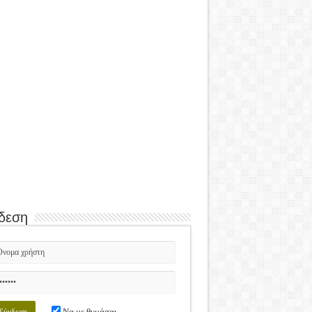
δεση
Να με θυμάσαι