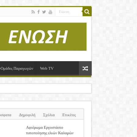
ί-Ομάδες Παραγωγών
Web TV
όσφατα
Δημοφιλή
Σχόλια
Ετικέτες
Αφιέρωμα Εργοστάσιο
τυποποίησης ελιών Καλαμών