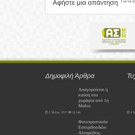
Αφήστε μια απάντηση
Για να σ
Δημοφιλή Άρθρα
Τυ
Απαγορεύεται η
καύση στα
χωράφια από 1η
Μαΐου
2 Μαΐου, 2017
24,146
4 Μ
Φυτοπροστασία
Εσπεριδοειδών:
Αλευρώδεις-