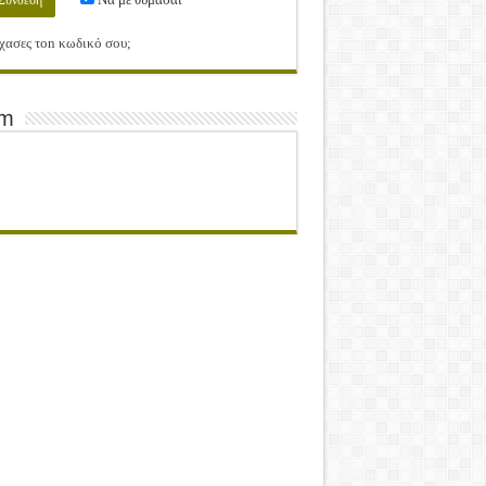
χασες τοn κωδικό σου;
am