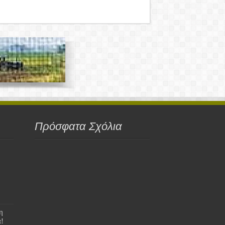
Πρόσφατα Σχόλια
η
!