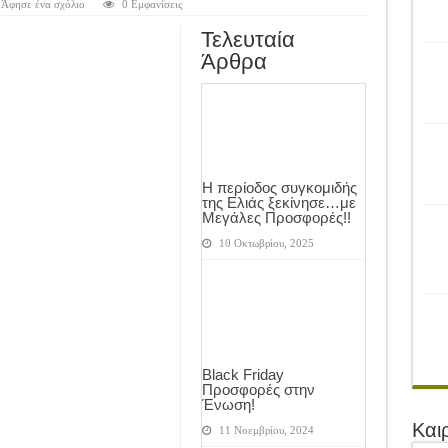
ρονιά!
Άφησε ένα σχόλιο
0 Εμφανίσεις
του Αγροτικού Συνεταιρισμού Μεσολογγίου-Ναυπακτίας ”Η Ένωση”
Τελευταία
Άρθρα
 Ελιάς ξεκίνησε…με Μεγάλες Προσφορές!!
ίνησαν!
α το Μέλλον: Η Δύναμη των Εντόμων
Η περίοδος συγκομιδής
της Ελιάς ξεκίνησε…με
Μεγάλες Προσφορές!!
10 Οκτωβρίου, 2025
Black Friday
Προσφορές στην
Ένωση!
Και
11 Νοεμβρίου, 2024