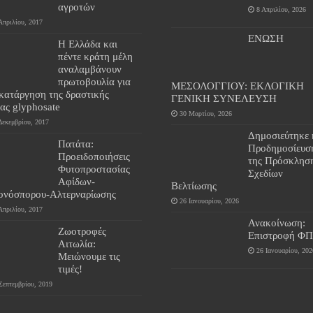
αγροτών
8 Απριλίου, 2026
Απριλίου, 2017
ΕΝΩΣΗ
Η Ελλάδα και
πέντε κράτη μέλη
αναλαμβάνουν
πρωτοβουλία για
ΜΕΣΟΛΟΓΓΙΟΥ: ΕΚΛΟΓΙΚΗ
 κατάργηση της δραστικής
ΓΕΝΙΚΗ ΣΥΝΕΛΕΥΣΗ
ας glyphosate
30 Μαρτίου, 2026
Δεκεμβρίου, 2017
Δημοσιεύτηκε 
Πατάτα:
Προδημοσίευσ
Προειδοποιήσεις
της Πρόσκλησ
Φυτοπροστασίας
Σχεδίων
Αφίδων-
Βελτίωσης
ονόσπορου-Αλτερναρίωσης
26 Ιανουαρίου, 2026
Απριλίου, 2017
Ανακοίνωση:
Ζωοτροφές
Επιστροφή Φ
Αιτωλία:
26 Ιανουαρίου, 202
Μειώνουμε τις
τιμές!
Σεπτεμβρίου, 2019