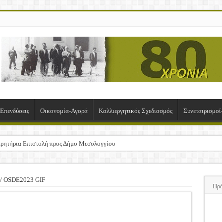
-Επενδύσεις
Οικονομία-Αγορά
Καλλιεργητικός Σχεδιασμός
Συνεταιρισμο
ρητήρια Επιστολή προς Δήμο Μεσολογγίου
σχα!
ΚΛΟΓΙΚΗ ΓΕΝΙΚΗ ΣΥΝΕΛΕΥΣΗ
/
OSDE2023 GIF
Πρ
υση της Πρόσκλησης Σχεδίων Βελτίωσης
ΠΑ