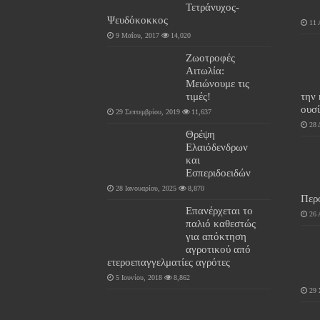
Τετράνυχος-
Ψευδόκοκκος
11 
9 Μαΐου, 2017
14,020
Ζωοτροφές
Αιτωλία:
Μειώνουμε τις
τιμές!
την
ουσί
29 Σεπτεμβρίου, 2019
11,637
28 
Θρέψη
Ελαιόδενδρων
και
Εσπεριδοειδών
28 Ιανουαρίου, 2025
8,870
Περ
Επανέρχεται το
26 
παλιό καθεστώς
για απόκτηση
αγροτικού από
ετεροεπαγγελματίες αγρότες
5 Ιουνίου, 2018
8,862
29 