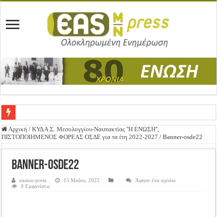
Ένωση Μεσολογγίου: Συγχαρητήρια Επιστολή προς Δήμο Μεσολογγίου
Αρχική
/
ΚΥΔ Α.Σ. Μεσολογγίου-Ναυπακτίας ''Η ΕΝΩΣΗ'',
ΠΙΣΤΟΠΟΙΗΜΕΝΟΣ ΦΟΡΕΑΣ ΟΣΔΕ για τα έτη 2022-2027
/
Banner-osde22
Καλή Ανάσταση & Καλό Πάσχα!
ΕΝΩΣΗ ΜΕΣΟΛΟΓΓΙΟΥ: ΕΚΛΟΓΙΚΗ ΓΕΝΙΚΗ ΣΥΝΕΛΕΥΣΗ
Banner-osde22
Δημοσιεύτηκε η Προδημοσίευση της Πρόσκλησης Σχεδίων Βελτίωσης
easmn-press
15 Μαΐου, 2022
Άφησε ένα σχόλιο
0 Εμφανίσεις
Ανακοίνωση: Επιστροφή ΦΠΑ
Καλά Χριστούγεννα! Καλή Χρονιά!