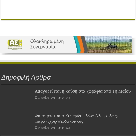
Δημοφιλή Άρθρα
Απαγορεύεται η καύση στα χωράφια από 1η Μαΐου
2 Μαΐου, 2017
24,148
Φυτοπροστασία Εσπεριδοειδών: Αλευρώδεις-
Τετράνυχος-Ψευδόκοκκος
9 Μαΐου, 2017
14,023