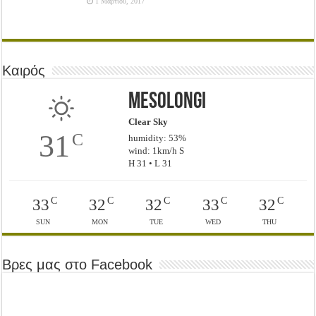
1 Μαρτίου, 2017
Καιρός
Mesolongi
Clear Sky
31
C
humidity: 53%
wind: 1km/h S
H 31 • L 31
C
C
C
C
C
33
32
32
33
32
SUN
MON
TUE
WED
THU
Βρες μας στο Facebook