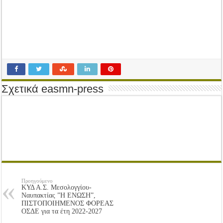
Tακτική Γενική Συνέλευση του Αγροτικού Συνεταιρισμού Μεσολογγίου-Ναυπακτ
Η περίοδος συγκομιδής της Ελιάς ξεκίνησε…με Μεγάλες Προσφορές!!
Οι Φθινοπωρινές σπορές ξεκίνησαν!
Ημερίδα: Τρέφοντας Βιώσιμα το Μέλλον: Η Δύναμη των Εντόμων
Σχετικά easmn-press
Προηγούμενο
ΚΥΔ Α.Σ. Μεσολογγίου-
Ναυπακτίας ”Η ΕΝΩΣΗ”,
ΠΙΣΤΟΠΟΙΗΜΕΝΟΣ ΦΟΡΕΑΣ
ΟΣΔΕ για τα έτη 2022-2027