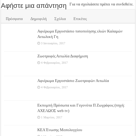
Αφήστε μια απάντηση
Για να σχολιάσετε πρέπει να
συνδεθείτε
.
Πρόσφατα
Δημοφιλή
Σχόλια
Ετικέτες
Αφιέρωμα Εργοστάσιο τυποποίησης ελιών Καλαμών
Αιτωλική Γη
3 Ιανουαρίου, 2017
Ζωοτροφές Αιτωλία Διαφήμιση
4 Φεβρουαρίου, 2017
Αφιέρωμα Εργοστάσιο Ζωοτροφών Αιτωλία
4 Φεβρουαρίου, 2017
Εκπομπή Πρόσωπα και Γεγονότα Π Ζωγράφος (πηγή:
ΑΧΕΛΩΟΣ web tv)
1 Μαρτίου, 2017
ΚΕΑ Ένωσης Μεσολογγίου