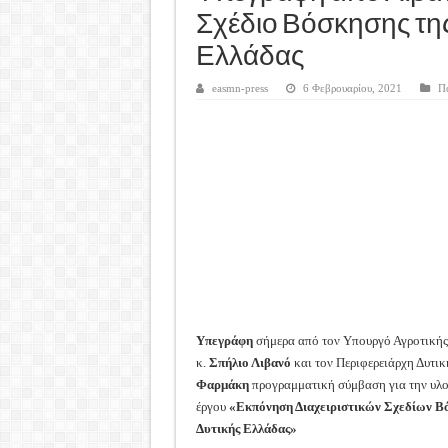
Καλά Χριστούγεννα! Καλή Χ
Σχέδιο Βόσκησης της
Tακτική Γενική Συνέλευση 
Ελλάδας
Η περίοδος συγκομιδής της
easmn-press
6 Φεβρουαρίου, 2021
Π
Οι Φθινοπωρινές σπορές ξεκ
Ημερίδα: Τρέφοντας Βιώσιμ
Υπεγράφη
σήμερα από τον Υπουργό Αγροτικής
κ.
Σπήλιο Λιβανό
και τον Περιφερειάρχη Δυτικ
Φαρμάκη
προγραμματική σύμβαση για την υλ
έργου
«Εκπόνηση Διαχειριστικών Σχεδίων Βό
Δυτικής Ελλάδας»