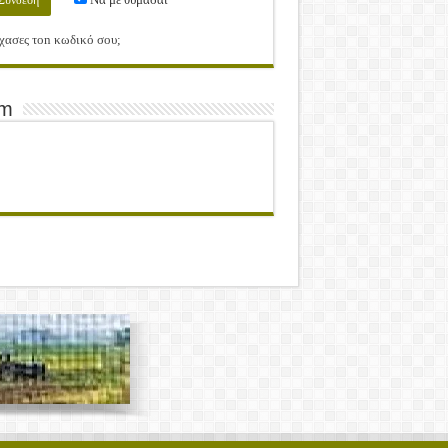
χασες τοn κωδικό σου;
am