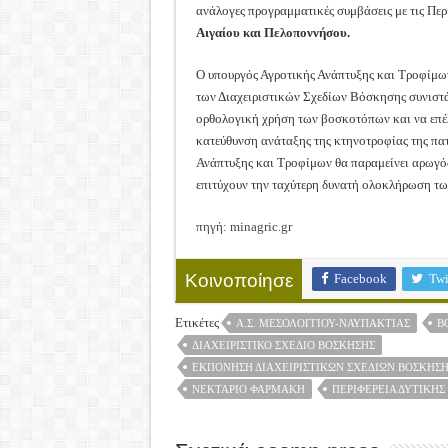
ανάλογες προγραμματικές συμβάσεις με τις Περ
Αιγαίου και Πελοποννήσου.
Ο υπουργός Αγροτικής Ανάπτυξης και Τροφίμω
των Διαχειριστικών Σχεδίων Βόσκησης συνιστά
ορθολογική χρήση των βοσκοτόπων και να επέλ
κατεύθυνση ανάταξης της κτηνοτροφίας της πατ
Ανάπτυξης και Τροφίμων θα παραμείνει αρωγός
επιτύχουν την ταχύτερη δυνατή ολοκλήρωση τω
πηγή: minagric.gr
Facebook
Twi
Κοινοποίησε
Ετικέτες
Α.Σ. ΜΕΣΟΛΟΓΓΙΟΥ-ΝΑΥΠΑΚΤΙΑΣ
Β
ΔΙΑΧΕΙΡΙΣΤΙΚΌ ΣΧΈΔΙΟ ΒΌΣΚΗΣΗΣ
ΕΚΠΌΝΗΣΗ ΔΙΑΧΕΙΡΙΣΤΙΚΏΝ ΣΧΕΔΊΩΝ ΒΌΣΚΗΣΗ
ΝΕΚΤΆΡΙΟ ΦΑΡΜΆΚΗ
ΠΕΡΙΦΈΡΕΙΑ ΔΥΤΙΚΉΣ