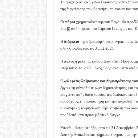
Το Διαχειριστικό Σχέδιο Βόσκησης ολοκληρώνε
της διαχείρισης των βοσκήσιμων γαιών και το
Οι
πόροι
χρηματοδότησης του Έργου θα προέλ
και
β)
από πόρους του Ταμείου Γεωργίας και Κ
H
διάρκεια
της σύμβασης που υπεγράφη αρχίζει
ολοκληρωθεί έως τις 31.12.2021
Η περιοχή μελέτης, καθορίζεται στην Προγραμ
υπερβαίνει τους έξι μήνες, θα γίνεται μετά α
Ο
«Φορέας Ωρίμανσης και Δημοπράτησης το
έργου, τη σύνταξη τευχών δημοπράτησης και τ
διαγωνιστικής διαδικασίας, της διαδικασίας 
αναδόχους, την υλοποίηση και την παραλαβή τ
οικονομική τεκμηρίωση, την υποβολή του φακέ
προβλεπόμενο προσυμβατικό έλεγχο.
Υπενθυμίζεται ότι ήδη, από τις 31 Δεκεμβρίου
Δυτικής Μακεδονίας. Σήμερα υπεγράφη με την 