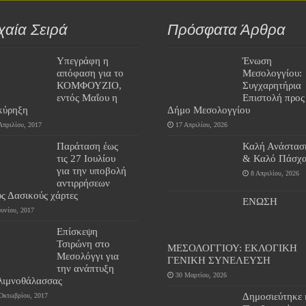
χαία Σειρά
Πρόσφατα Άρθρα
Υπεγράφη η
Ένωση
απόφαση για το
Μεσολογγίου:
ΚΟΜΦΟΥΖΙΟ,
Συγχαρητήρια
εντός Μαΐου η
Επιστολή προς
κύρηξη
Δήμο Μεσολογγίου
Απριλίου, 2017
17 Απριλίου, 2026
Παράταση έως
Καλή Ανάστασ
τις 27 Ιουλίου
& Καλό Πάσχα
για την υποβολή
8 Απριλίου, 2026
αντιρρήσεων
υς Δασικούς χάρτες
ΕΝΩΣΗ
ουνίου, 2017
Επίσκεψη
Τσιρώνη στο
ΜΕΣΟΛΟΓΓΙΟΥ: ΕΚΛΟΓΙΚΗ
Μεσολόγγι για
ΓΕΝΙΚΗ ΣΥΝΕΛΕΥΣΗ
την ανάπτυξη
30 Μαρτίου, 2026
 λιμνοθάλασσας
Δημοσιεύτηκε 
Οκτωβρίου, 2017