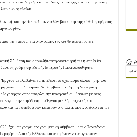
ται µε τον υπολογισμό του κόστους ανάπτυξης και την οργάνωση
υ ζωικού κεφαλαίου.
θουν:
α)
από την είσπραξη των τελών βόσκησης της κάθε Περιφέρειας
τηνοτροφίας.
 από την ημερομηνία υπογραφής της και θα πρέπει να έχει
ματική Σύμβαση και οποιαδήποτε τροποποίησή της η οποία θα
@ 
πό σύμφωνη γνώμη της Κοινής Επιτροπής Παρακολούθησης.
@ A
υ Έργου»
αναλαβαίνει να εκτελέσει το σχεδιασμό υλοποίησης του
ο μηχανισμού πληρωμών. Αναλαμβάνει επίσης, τη διεξαγωγή
αξιολόγησης των προσφορών, την υπογραφή συμβάσεων µε τους
ου Έργου, την παράδοση του Έργου µε πλήρη τεχνική και
λου και των συμβατικών κειμένων στο Ελεγκτικό Συνέδριο για τον
 2020, έχει υπογραφεί προγραμματική σύμβαση με την Περιφέρεια
Περιφέρεια Δυτικής Ελλάδας και απομένουν να υπογραφούν