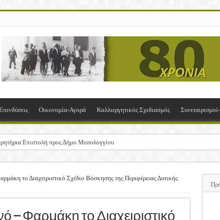
Επενδύσεις
Οικονομία-Αγορά
Καλλιεργητικός Σχεδιασμός
Συνεταιρισμο
ρητήρια Επιστολή προς Δήμο Μεσολογγίου
σχα!
ΚΛΟΓΙΚΗ ΓΕΝΙΚΗ ΣΥΝΕΛΕΥΣΗ
ρμάκη το Διαχειριστικό Σχέδιο Βόσκησης της Περιφέρειας Δυτικής
Πρ
υση της Πρόσκλησης Σχεδίων Βελτίωσης
ΠΑ
 – Φαρμάκη το Διαχειριστικό