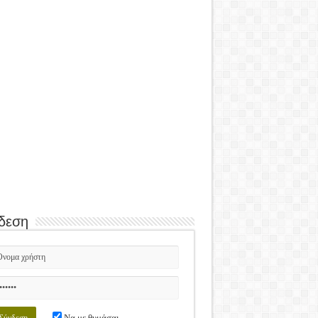
δεση
Να με θυμάσαι