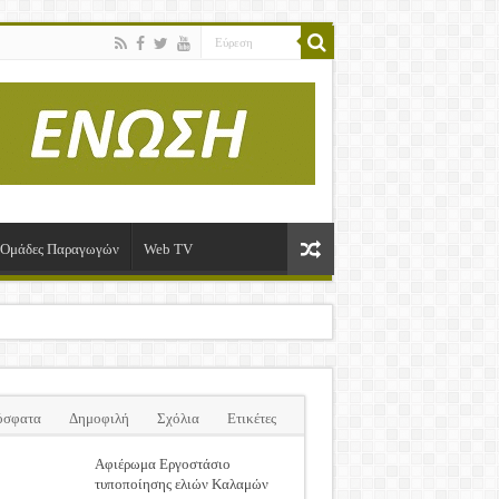
ί-Ομάδες Παραγωγών
Web TV
όσφατα
Δημοφιλή
Σχόλια
Ετικέτες
Αφιέρωμα Εργοστάσιο
τυποποίησης ελιών Καλαμών