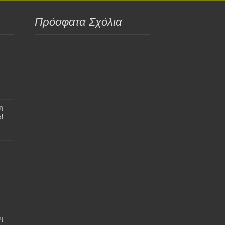
Πρόσφατα Σχόλια
η
!
η