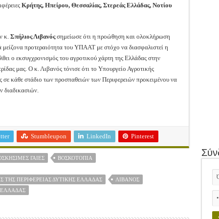
ιφέρειες
Κρήτης, Ηπείρου, Θεσσαλίας, Στερεάς Ελλάδας, Νοτίου
ν κ.
Σπήλιος Λιβανός
σημείωσε ότι η προώθηση και ολοκλήρωση
 μείζονα προτεραιότητα του ΥΠΑΑΤ με στόχο να διασφαλιστεί η
θει ο εκσυγχρονισμός του αγροτικού χάρτη της Ελλάδας στην
ρίδας μας. Ο κ. Λιβανός τόνισε ότι το Υπουργείο Αγροτικής
 σε κάθε στάδιο των προσπαθειών των Περιφερειών προκειμένου να
ν διαδικασιών.
tter
Stumbleupon
LinkedIn
Pinterest
Σύν
ΟΣΚΉΣΙΜΕΣ ΓΑΊΕΣ
ΒΟΣΚΟΤΌΠΙΑ
Σ ΤΗΣ ΠΕΡΙΦΈΡΕΙΑΣ ΔΥΤΙΚΉΣ ΕΛΛΆΔΑΣ
ΛΙΒΑΝΌΣ
 ΕΛΛΆΔΑΣ