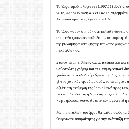
Το Έργο, προϋπολογισμού
1.907.568, 968 €
, 
ΦΠΑ, αφορά έκταση
4.339.042,15 στρεμμάτω
Αιτωλοακαρνανίας, Αχαΐας και Ηλείας.
Το Έργο αφορά στη σύνταξη μελετών διαχείρισ
οποίες θα έχουν ως επιδίωξη την αειφορική αξ
της βιώσιμης ανάπτυξης της κτηνοτροφίας και 
περιβάλλοντος.
Στόχος είναι
η πλήρης και αντικειμενική απο
καθεστώτος χρήσης και του παραγωγικού δυ
γαιών σε πανελλαδική κλίμακα
µε σύγχρονες τ
γίνει ο χωρικός προσδιορισμός, να είναι γνωστ
αξιόπιστη εκτίμηση της βοσκοϊκανότητας τους
να καταστεί δυνατή η διαίρεσή τους σε λιβαδικ
κτηνοτρόφους, ούτως ώστε να εξατομικευτεί η 
Με την εκτέλεση του έργου θα καθοριστούν τα
θεωρούνται
απαραίτητες για την ανάπτυξη τω