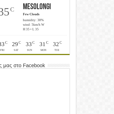
Mesolongi
35
C
Few Clouds
humidity: 38%
wind: 5km/h W
H 35 • L 35
C
C
C
C
C
33
29
33
31
32
FRI
SAT
SUN
MON
TUE
ς μας στο Facebook