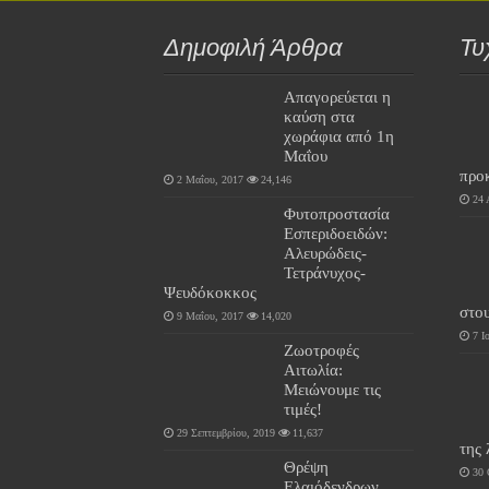
Δημοφιλή Άρθρα
Τυ
Απαγορεύεται η
καύση στα
χωράφια από 1η
Μαΐου
προ
2 Μαΐου, 2017
24,146
24 
Φυτοπροστασία
Εσπεριδοειδών:
Αλευρώδεις-
Τετράνυχος-
Ψευδόκοκκος
στο
9 Μαΐου, 2017
14,020
7 Ι
Ζωοτροφές
Αιτωλία:
Μειώνουμε τις
τιμές!
29 Σεπτεμβρίου, 2019
11,637
της
Θρέψη
30 
Ελαιόδενδρων