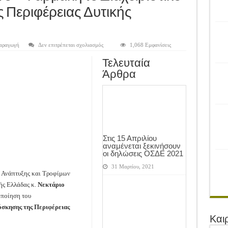
ρονιά!
 Περιφέρειας Δυτικής
του Αγροτικού Συνεταιρισμού Μεσολογγίου-Ναυπακτίας ”Η Ένωση”
 Ελιάς ξεκίνησε…με Μεγάλες Προσφορές!!
στο
αραγωγή
Δεν επιτρέπεται σχολιασμός
1,068 Εμφανίσεις
ίνησαν!
Υπεγράφη
από
Τελευταία
Λιβανό
α το Μέλλον: Η Δύναμη των Εντόμων
–
Άρθρα
Φαρμάκη
το
Διαχειριστικό
Σχέδιο
Βόσκησης
της
Περιφέρειας
Δυτικής
Ελλάδας
Στις 15 Απριλίου
αναμένεται ξεκινήσουν
οι δηλώσεις ΟΣΔΕ 2021
31 Μαρτίου, 2021
 Ανάπτυξης και Τροφίμων
ής Ελλάδας κ.
Νεκτάριο
οποίηση του
σκησης της Περιφέρειας
Και