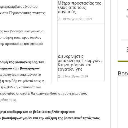
Μέτρα προστασίας της
συμπεριλαμβανομένου του
ελιάς από τους
παγετούς
ν
στις Περιφερειακές ενότητες
10 Φεβρουαρίου, 2021
ης των βοσκήσιμων γαιών, οι
ιοποίηση τους, προς όφελος
της προστασίας του φυσικού
Διευκρινήσεις
μετακίνησης Γεωργών,
γραφή της φυσιογνωμίας, του
Κτηνοτρόφων και
ναμικού των βοσκήσιμων
εργατών γης
Βρε
εχνολογίες, προκειμένου να
9 Νοεμβρίου, 2020
ή η ακριβής επιφάνειά τους, η
, η λιβαδική κατάσταση και
ές μονάδες, οι οποίες θα κατανεμηθούν στη συνέχεια στους
χρήση τους.
έργα υποδομής
και οι
βελτιώσεις βλάστησης
που
ν βοσκήσιμων γαιών και την αύξηση της βοσκοϊκανότητάς τους.