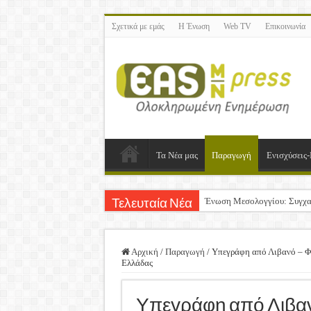
Σχετικά με εμάς
Η Ένωση
Web TV
Επικοινωνία
Τα Νέα μας
Παραγωγή
Ενισχύσεις-
Ένωση Μεσολογγίου: Συγχα
Τελευταία Νέα
Καλή Ανάσταση & Καλό Πά
ΕΝΩΣΗ ΜΕΣΟΛΟΓΓΙΟΥ: Ε
Αρχική
/
Παραγωγή
/
Υπεγράφη από Λιβανό – Φα
Ελλάδας
Δημοσιεύτηκε η Προδημοσίε
Ανακοίνωση: Επιστροφή Φ
Υπεγράφη από Λιβανό