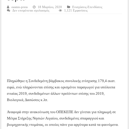
Tακτική Γενική Συνέλευση του Αγροτικού Συνεταιρισμού Μεσολογγίου-Ναυπακτ
easmn-press
18 Μαρτίου, 2020
Ενισχύσεις-Επενδύσεις
στο
Δεν επιτρέπεται σχολιασμός
1,121 Εμφανίσεις
Η περίοδος συγκομιδής της Ελιάς ξεκίνησε…με Μεγάλες Προσφορές!!
ΟΠΕΚΕΠΕ:
Πληρώθηκε
Οι Φθινοπωρινές σπορές ξεκίνησαν!
η
Συνδεδεμένη
βάμβακος
Ημερίδα: Τρέφοντας Βιώσιμα το Μέλλον: Η Δύναμη των Εντόμων
συνολικής
ενίσχυσης
179,4
εκατ.
ευρώ
Πληρώθηκε η Συνδεδεμένη βάμβακος συνολικής ενίσχυσης 179,4 εκατ.
ευρώ, ενώ πληρώνονται επίσης και ορισμένοι παραγωγοί για υπόλοιπα
ενιαίας 2019, συνδεδεμένων άλλων προϊόντων επίσης του 2019,
Βιολογικά, Δασώσεις κ.λπ.
Αναφορά στην ανακοίνωση του ΟΠΕΚΕΠΕ δεν γίνεται για πληρωμή σε
Μέτρα Στήριξης Νησιών Αιγαίου, συνδεδεμένες σπαραγγιού και
βιομηχανικής ντομάτας, οι οποίες πάνε για αργότερα κατά τα φαινόμενα.