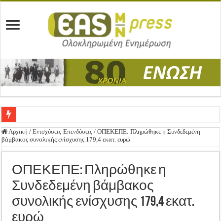
Ένωση Μεσολογγίου: Συγχαρητήρια Επιστολή προς Δήμο Μεσολογγίου
Αρχική
/
Ενισχύσεις-Επενδύσεις
/
ΟΠΕΚΕΠΕ: Πληρώθηκε η Συνδεδεμένη
βάμβακος συνολικής ενίσχυσης 179,4 εκατ. ευρώ
Καλή Ανάσταση & Καλό Πάσχα!
ΕΝΩΣΗ ΜΕΣΟΛΟΓΓΙΟΥ: ΕΚΛΟΓΙΚΗ ΓΕΝΙΚΗ ΣΥΝΕΛΕΥΣΗ
ΟΠΕΚΕΠΕ: Πληρώθηκε η
Δημοσιεύτηκε η Προδημοσίευση της Πρόσκλησης Σχεδίων Βελτίωσης
Συνδεδεμένη βάμβακος
Ανακοίνωση: Επιστροφή ΦΠΑ
συνολικής ενίσχυσης 179,4 εκατ.
Καλά Χριστούγεννα! Καλή Χρονιά!
ευρώ