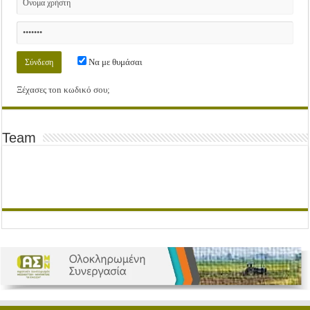
Να με θυμάσαι
Ξέχασες τοn κωδικό σου;
Team