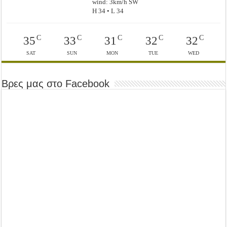
wind: 3km/h SW
H 34 • L 34
C
C
C
C
C
35
33
31
32
32
SAT
SUN
MON
TUE
WED
Βρες μας στο Facebook