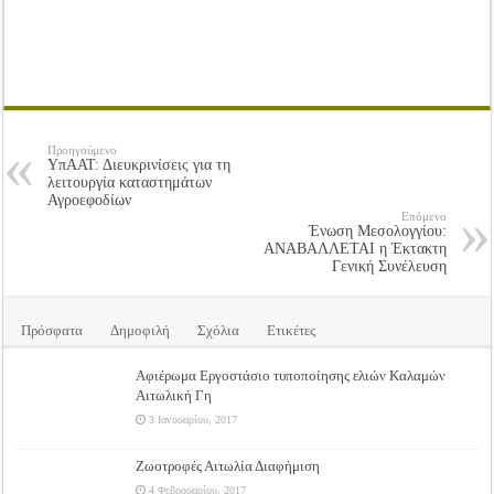
Προηγούμενο
ΥπΑΑΤ: Διευκρινίσεις για τη
λειτουργία καταστημάτων
Αγροεφοδίων
Επόμενο
Ένωση Μεσολογγίου:
ΑΝΑΒΑΛΛΕΤΑΙ η Έκτακτη
Γενική Συνέλευση
Πρόσφατα
Δημοφιλή
Σχόλια
Ετικέτες
Αφιέρωμα Εργοστάσιο τυποποίησης ελιών Καλαμών
Αιτωλική Γη
3 Ιανουαρίου, 2017
Ζωοτροφές Αιτωλία Διαφήμιση
4 Φεβρουαρίου, 2017