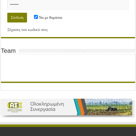
Να με θυμάσαι
Ξέχασες τοn κωδικό σου;
Team