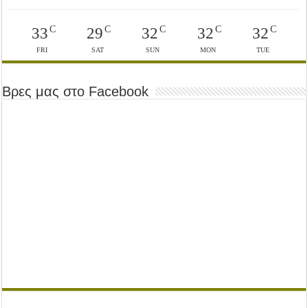
C
C
C
C
C
33
29
32
32
32
FRI
SAT
SUN
MON
TUE
Βρες μας στο Facebook