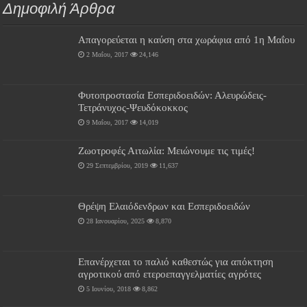
Δημοφιλή Άρθρα
Απαγορεύεται η καύση στα χωράφια από 1η Μαΐου
2 Μαΐου, 2017
24,146
Φυτοπροστασία Εσπεριδοειδών: Αλευρώδεις-
Τετράνυχος-Ψευδόκοκκος
9 Μαΐου, 2017
14,019
Ζωοτροφές Αιτωλία: Μειώνουμε τις τιμές!
29 Σεπτεμβρίου, 2019
11,637
Θρέψη Ελαιόδενδρων και Εσπεριδοειδών
28 Ιανουαρίου, 2025
8,870
Επανέρχεται το παλιό καθεστώς για απόκτηση
αγροτικού από ετεροεπαγγελματίες αγρότες
5 Ιουνίου, 2018
8,862