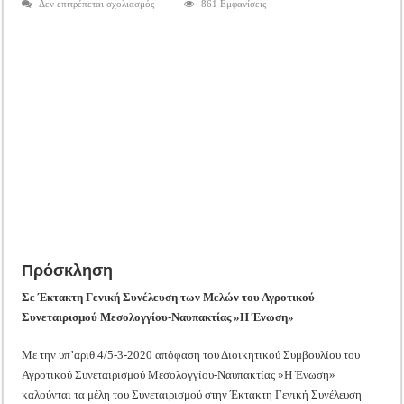
στο
Δεν επιτρέπεται σχολιασμός
861 Εμφανίσεις
Tακτική Γενική Συνέλευση του Αγροτικού Συνεταιρισμού Μεσολογγίου-Ναυπακτ
Έκτακτη
Γενική
Η περίοδος συγκομιδής της Ελιάς ξεκίνησε…με Μεγάλες Προσφορές!!
Συνέλευση
Μελών
Α.Σ.
Οι Φθινοπωρινές σπορές ξεκίνησαν!
Μεσολογγίου-
Ναυπακτίας
»Η
Ημερίδα: Τρέφοντας Βιώσιμα το Μέλλον: Η Δύναμη των Εντόμων
Ένωση»
Πρόσκληση
Σε Έκτακτη Γενική Συνέλευση των Μελών του Αγροτικού
Συνεταιρισμού Μεσολογγίου-Ναυπακτίας »Η Ένωση»
Με την υπ’αριθ.4/5-3-2020 απόφαση του Διοικητικού Συμβουλίου του
Αγροτικού Συνεταιρισμού Μεσολογγίου-Ναυπακτίας »Η Ένωση»
καλούνται τα μέλη του Συνεταιρισμού στην Έκτακτη Γενική Συνέλευση