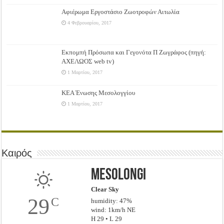
Αφιέρωμα Εργοστάσιο Ζωοτροφών Αιτωλία
4 Φεβρουαρίου, 2017
Εκπομπή Πρόσωπα και Γεγονότα Π Ζωγράφος (πηγή:
ΑΧΕΛΩΟΣ web tv)
1 Μαρτίου, 2017
ΚΕΑ Ένωσης Μεσολογγίου
1 Μαρτίου, 2017
Καιρός
Mesolongi
Clear Sky
29
C
humidity: 47%
wind: 1km/h NE
H 29 • L 29