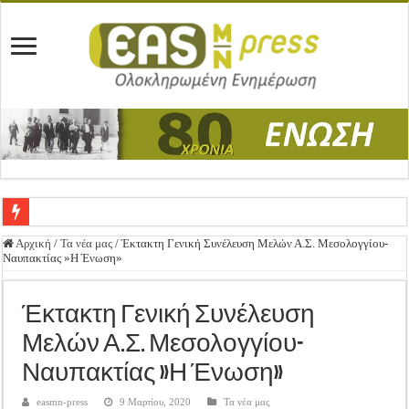
Ένωση Μεσολογγίου: Συγχαρητήρια Επιστολή προς Δήμο Μεσολογγίου
Αρχική
/
Τα νέα μας
/
Έκτακτη Γενική Συνέλευση Μελών Α.Σ. Μεσολογγίου-
Ναυπακτίας »Η Ένωση»
Καλή Ανάσταση & Καλό Πάσχα!
ΕΝΩΣΗ ΜΕΣΟΛΟΓΓΙΟΥ: ΕΚΛΟΓΙΚΗ ΓΕΝΙΚΗ ΣΥΝΕΛΕΥΣΗ
Έκτακτη Γενική Συνέλευση
Δημοσιεύτηκε η Προδημοσίευση της Πρόσκλησης Σχεδίων Βελτίωσης
Μελών Α.Σ. Μεσολογγίου-
Ανακοίνωση: Επιστροφή ΦΠΑ
Ναυπακτίας »Η Ένωση»
Καλά Χριστούγεννα! Καλή Χρονιά!
easmn-press
9 Μαρτίου, 2020
Τα νέα μας