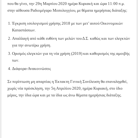
που θα γίνει, την 29η Μαρτίου 2020 ημέρα Κυριακή και ώρα 11:00 π.μ.
στην αίθουσα Ραδιομέγαρο Μεσολογγίου, με θέματα ημερήσιας διάταξης:
Έγκριση ισολογισμού χρήσης 2018 με των μετ’ αυτού Οικονομικών
Καταστάσεων.
Απαλλαγή από κάθε ευθύνη των μελών του Δ.Σ. καθώς και των ελεγκτών
για την ανωτέρω χρήση.
Ορισμός ελεγκτών για τη νέα χρήση (2019) και καθορισμός της αμοιβής
των.
Διάφορα-Ανακοινώσεις
Σε περίπτωση μη απαρτίας η Έκτακτη Γενική Συνέλευση θα επαναληφθεί,
χωρίς νέα πρόσκληση, την 5η Απριλίου 2020, ημέρα Κυριακή, στο ίδιο
μέρος, την ίδια ώρα και με τα ίδια ως άνω θέματα ημερήσιας διάταξης.