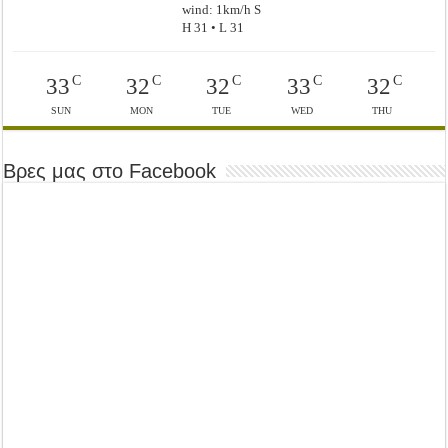
wind: 1km/h S
H 31 • L 31
C
C
C
C
C
33
32
32
33
32
SUN
MON
TUE
WED
THU
Βρες μας στο Facebook