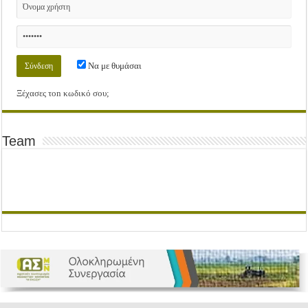
Να με θυμάσαι
Ξέχασες τοn κωδικό σου;
Team