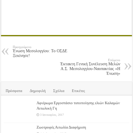
Προηγούμενο
Ένωση Μεσολογγίου: Το ΟΣΔΕ
Ξεκίνησε!
Επόμενο
Έκτακτη Γενική Συνέλευση Μελών
Α.Σ. Μεσολογγίου-Ναυπακτίας »Η
Ένωση»
Πρόσφατα
Δημοφιλή
Σχόλια
Ετικέτες
Αφιέρωμα Εργοστάσιο τυποποίησης ελιών Καλαμών
Αιτωλική Γη
3 Ιανουαρίου, 2017
Ζωοτροφές Αιτωλία Διαφήμιση