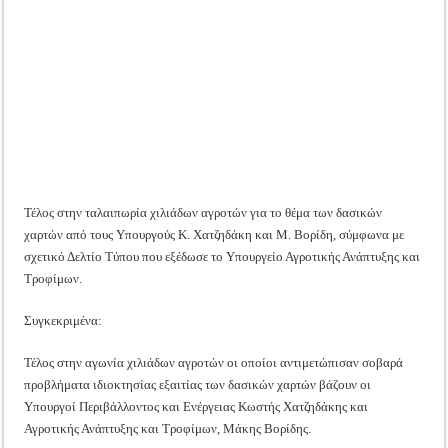
Tακτική Γενική Συνέλευση του Αγροτικού Συνεταιρισμού Μεσολογγίου-Ναυπακτ
Τέλος
στην
ταλαιπωρία
Η περίοδος συγκομιδής της Ελιάς ξεκίνησε…με Μεγάλες Προσφορές!!
χιλιάδων
αγροτών!
Οι Φθινοπωρινές σπορές ξεκίνησαν!
Ημερίδα: Τρέφοντας Βιώσιμα το Μέλλον: Η Δύναμη των Εντόμων
Τέλος στην ταλαιπωρία χιλιάδων αγροτών για το θέμα των δασικών
χαρτών από τους Υπουργούς Κ. Χατζηδάκη και Μ. Βορίδη, σύμφωνα με
σχετικό Δελτίο Τύπου που εξέδωσε το Υπουργείο Αγροτικής Ανάπτυξης και
Τροφίμων.
Συγκεκριμένα:
Τέλος στην αγωνία χιλιάδων αγροτών οι οποίοι αντιμετώπισαν σοβαρά
προβλήματα ιδιοκτησίας εξαιτίας των δασικών χαρτών βάζουν οι
Υπουργοί Περιβάλλοντος και Ενέργειας Κωστής Χατζηδάκης και
Αγροτικής Ανάπτυξης και Τροφίμων, Μάκης Βορίδης.