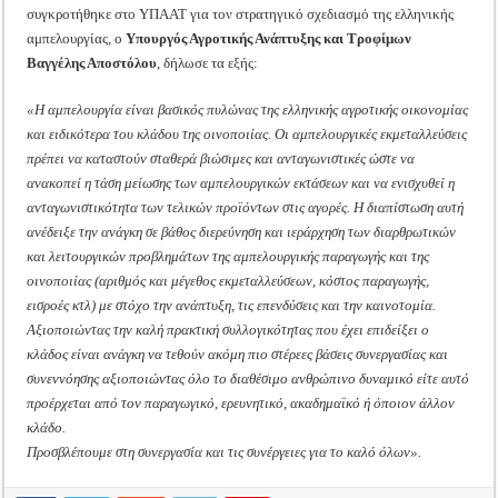
συγκροτήθηκε στο ΥΠΑΑΤ για τον στρατηγικό σχεδιασμό της ελληνικής
αμπελουργίας, ο
Υπουργός Αγροτικής Ανάπτυξης και Τροφίμων
Βαγγέλης Αποστόλου
, δήλωσε τα εξής:
«Η αμπελουργία είναι βασικός πυλώνας της ελληνικής αγροτικής οικονομίας
και ειδικότερα του κλάδου της οινοποιίας. Οι αμπελουργικές εκμεταλλεύσεις
πρέπει να καταστούν σταθερά βιώσιμες και ανταγωνιστικές ώστε να
ανακοπεί η τάση μείωσης των αμπελουργικών εκτάσεων και να ενισχυθεί η
ανταγωνιστικότητα των τελικών προϊόντων στις αγορές. Η διαπίστωση αυτή
ανέδειξε την ανάγκη σε βάθος διερεύνηση και ιεράρχηση των διαρθρωτικών
και λειτουργικών προβλημάτων της αμπελουργικής παραγωγής και της
οινοποιίας (αριθμός και μέγεθος εκμεταλλεύσεων, κόστος παραγωγής,
εισροές κτλ) με στόχο την ανάπτυξη, τις επενδύσεις και την καινοτομία.
Αξιοποιώντας την καλή πρακτική συλλογικότητας που έχει επιδείξει ο
κλάδος είναι ανάγκη να τεθούν ακόμη πιο στέρεες βάσεις συνεργασίας και
συνεννόησης αξιοποιώντας όλο το διαθέσιμο ανθρώπινο δυναμικό είτε αυτό
προέρχεται από τον παραγωγικό, ερευνητικό, ακαδημαϊκό ή όποιον άλλον
κλάδο.
Προσβλέπουμε στη συνεργασία και τις συνέργειες για το καλό όλων».