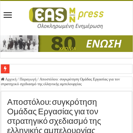
Ένωση Μεσολογγίου: Συγχαρητήρια Επιστολή προς Δήμο Μεσολογγίου
Αρχική
/
Παραγωγή
/
Αποστόλου: συγκρότηση Ομάδας Εργασίας για τον
στρατηγικό σχεδιασμό της ελληνικής αμπελουργίας
Καλή Ανάσταση & Καλό Πάσχα!
ΕΝΩΣΗ ΜΕΣΟΛΟΓΓΙΟΥ: ΕΚΛΟΓΙΚΗ ΓΕΝΙΚΗ ΣΥΝΕΛΕΥΣΗ
Αποστόλου: συγκρότηση
Δημοσιεύτηκε η Προδημοσίευση της Πρόσκλησης Σχεδίων Βελτίωσης
Ομάδας Εργασίας για τον
Ανακοίνωση: Επιστροφή ΦΠΑ
στρατηγικό σχεδιασμό της
Καλά Χριστούγεννα! Καλή Χρονιά!
ελληνικής αμπελουργίας