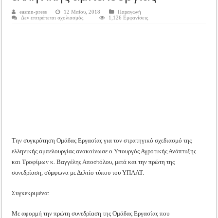
Tακτική Γενική Συνέλευση του Αγροτικού Συνεταιρισμού Μεσολογγίου-Ναυπακτ
easmn-press
12 Μαΐου, 2018
Παραγωγή
στο
Δεν επιτρέπεται σχολιασμός
1,126 Εμφανίσεις
Η περίοδος συγκομιδής της Ελιάς ξεκίνησε…με Μεγάλες Προσφορές!!
Αποστόλου:
συγκρότηση
Οι Φθινοπωρινές σπορές ξεκίνησαν!
Ομάδας
Εργασίας
για
Ημερίδα: Τρέφοντας Βιώσιμα το Μέλλον: Η Δύναμη των Εντόμων
τον
στρατηγικό
σχεδιασμό
της
ελληνικής
αμπελουργίας
Την συγκρότηση Ομάδας Εργασίας για τον στρατηγικό σχεδιασμό της
ελληνικής αμπελουργίας ανακοίνωσε ο Υπουργός Αγροτικής Ανάπτυξης
και Τροφίμων κ. Βαγγέλης Αποστόλου, μετά και την πρώτη της
συνεδρίαση, σύμφωνα με Δελτίο τύπου του ΥΠΑΑΤ.
Συγκεκριμένα:
Με αφορμή την πρώτη συνεδρίαση της Ομάδας Εργασίας που