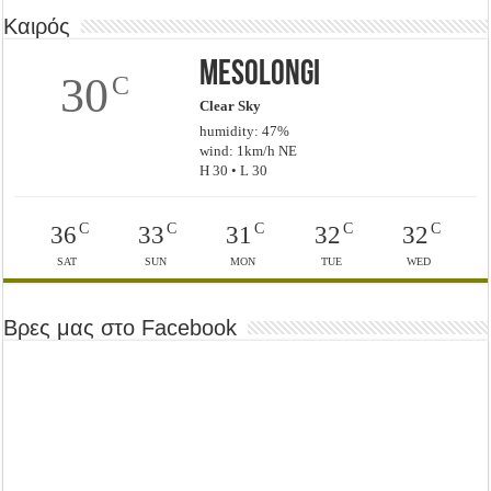
Καιρός
Mesolongi
30
C
Clear Sky
humidity: 47%
wind: 1km/h NE
H 30 • L 30
C
C
C
C
C
36
33
31
32
32
SAT
SUN
MON
TUE
WED
Βρες μας στο Facebook