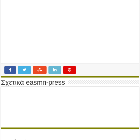
Tακτική Γενική Συνέλευση του Αγροτικού Συνεταιρισμού Μεσολογγίου-Ναυπακτ
Η περίοδος συγκομιδής της Ελιάς ξεκίνησε…με Μεγάλες Προσφορές!!
Οι Φθινοπωρινές σπορές ξεκίνησαν!
Ημερίδα: Τρέφοντας Βιώσιμα το Μέλλον: Η Δύναμη των Εντόμων
Σχετικά easmn-press