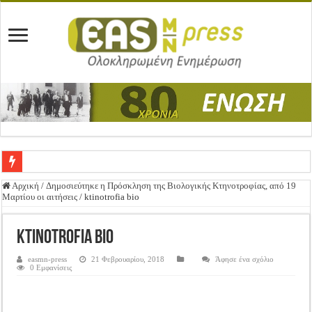
Ένωση Μεσολογγίου: Συγχαρητήρια Επιστολή προς Δήμο Μεσολογγίου
Αρχική
/
Δημοσιεύτηκε η Πρόσκληση της Βιολογικής Κτηνοτροφίας, από 19
Μαρτίου οι αιτήσεις
/
ktinotrofia bio
Καλή Ανάσταση & Καλό Πάσχα!
ΕΝΩΣΗ ΜΕΣΟΛΟΓΓΙΟΥ: ΕΚΛΟΓΙΚΗ ΓΕΝΙΚΗ ΣΥΝΕΛΕΥΣΗ
ktinotrofia bio
Δημοσιεύτηκε η Προδημοσίευση της Πρόσκλησης Σχεδίων Βελτίωσης
easmn-press
21 Φεβρουαρίου, 2018
Άφησε ένα σχόλιο
0 Εμφανίσεις
Ανακοίνωση: Επιστροφή ΦΠΑ
Καλά Χριστούγεννα! Καλή Χρονιά!