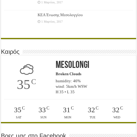
1 Μαρτίου, 2017
ΚΕΑ Ένωσης Μεσολογγίου
1 Μαρτίου, 2017
Καιρός
Mesolongi
Broken Clouds
35
C
humidity: 46%
wind: 5km/h WSW
H 35 • L 35
C
C
C
C
C
35
33
31
32
32
SAT
SUN
MON
TUE
WED
Βρες μας στο Facebook