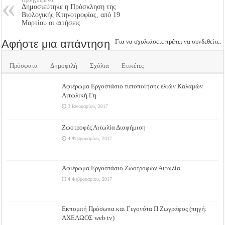
Προηγούμενο
Δημοσιεύτηκε η Πρόσκληση της
Βιολογικής Κτηνοτροφίας, από 19
Μαρτίου οι αιτήσεις
Αφήστε μια απάντηση
Για να σχολιάσετε πρέπει να
συνδεθείτε
.
Πρόσφατα
Δημοφιλή
Σχόλια
Ετικέτες
Αφιέρωμα Εργοστάσιο τυποποίησης ελιών Καλαμών
Αιτωλική Γη
3 Ιανουαρίου, 2017
Ζωοτροφές Αιτωλία Διαφήμιση
4 Φεβρουαρίου, 2017
Αφιέρωμα Εργοστάσιο Ζωοτροφών Αιτωλία
4 Φεβρουαρίου, 2017
Εκπομπή Πρόσωπα και Γεγονότα Π Ζωγράφος (πηγή:
ΑΧΕΛΩΟΣ web tv)