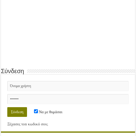
Σύνδεση
Να με θυμάσαι
Ξέχασες τοn κωδικό σου;