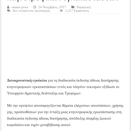
Tακτική Γενική Συνέλευση του Αγροτικού Συνεταιρισμού Μεσολογγίου-Ναυπακτ
easmn-press
24 Νοεμβρίου, 2017
Παραγωγή
στο
Δεν επιτρέπεται σχολιασμός
1,217 Εμφανίσεις
Η περίοδος συγκομιδής της Ελιάς ξεκίνησε…με Μεγάλες Προσφορές!!
Μέχρι
τις
Οι Φθινοπωρινές σπορές ξεκίνησαν!
4
Δεκεμβρίου
για
Ημερίδα: Τρέφοντας Βιώσιμα το Μέλλον: Η Δύναμη των Εντόμων
υποβολή
απλής
αίτησης
έκδοσης
άδειας
διατήρησης
κτηνοτροφικών
εγκαταστάσεων
Διευκρινιστική εγκύκλιο
για τη διαδικασία έκδοσης άδειας διατήρησης
κτηνοτροφικών εγκαταστάσεων εντός και πλησίον οικισμών εξέδωσε το
Υπουργείο Αγροτικής Ανάπτυξης και Τροφίμων.
Με την εγκύκλιο αποσαφηνίζονται θέματα ελάχιστων αποστάσεων, χρήσης
γης, προϋποθέσεων για την ένταξη μιας κτηνοτροφικής εγκατάστασης στη
διαδικασία έκδοσης άδειας διατήρησης, απόδειξης ύπαρξης ζωικού
κεφαλαίου και τυχόν μεταβίβασης αυτού.