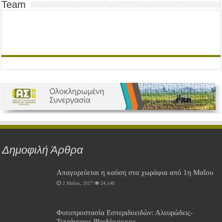
Team
Δημοφιλή Άρθρα
Απαγορεύεται η καύση στα χωράφια από 1η Μαΐου
2 Μαΐου, 2017
24,148
Φυτοπροστασία Εσπεριδοειδών: Αλευρώδεις-
Τετράνυχος-Ψευδόκοκκος