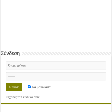
Σύνδεση
Να με θυμάσαι
Ξέχασες τοn κωδικό σου;