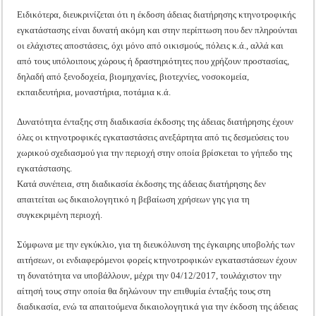
Ειδικότερα, διευκρινίζεται ότι η έκδοση άδειας διατήρησης κτηνοτροφικής
εγκατάστασης είναι δυνατή ακόμη και στην περίπτωση που δεν πληρούνται
οι ελάχιστες αποστάσεις, όχι μόνο από οικισμούς, πόλεις κ.ά., αλλά και
από τους υπόλοιπους χώρους ή δραστηριότητες που χρήζουν προστασίας,
δηλαδή από ξενοδοχεία, βιομηχανίες, βιοτεχνίες, νοσοκομεία,
εκπαιδευτήρια, μοναστήρια, ποτάμια κ.ά.
Δυνατότητα ένταξης στη διαδικασία έκδοσης της άδειας διατήρησης έχουν
όλες οι κτηνοτροφικές εγκαταστάσεις ανεξάρτητα από τις δεσμεύσεις του
χωρικού σχεδιασμού για την περιοχή στην οποία βρίσκεται το γήπεδο της
εγκατάστασης.
Κατά συνέπεια, στη διαδικασία έκδοσης της άδειας διατήρησης δεν
απαιτείται ως δικαιολογητικό η βεβαίωση χρήσεων γης για τη
συγκεκριμένη περιοχή.
Σύμφωνα με την εγκύκλιο, για τη διευκόλυνση της έγκαιρης υποβολής των
αιτήσεων, οι ενδιαφερόμενοι φορείς κτηνοτροφικών εγκαταστάσεων έχουν
τη δυνατότητα να υποβάλλουν, μέχρι την 04/12/2017, τουλάχιστον την
αίτησή τους στην οποία θα δηλώνουν την επιθυμία ένταξής τους στη
διαδικασία, ενώ τα απαιτούμενα δικαιολογητικά για την έκδοση της άδειας