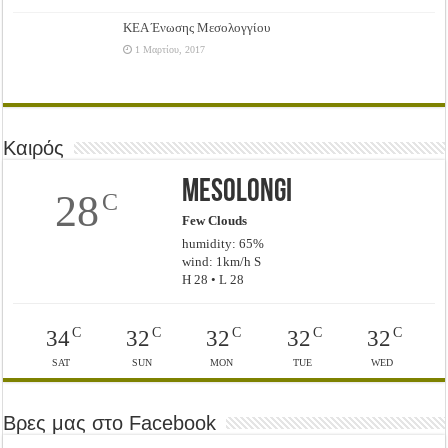
ΚΕΑ Ένωσης Μεσολογγίου
1 Μαρτίου, 2017
Καιρός
Mesolongi
28
C
Few Clouds
humidity: 65%
wind: 1km/h S
H 28 • L 28
C
C
C
C
C
34
32
32
32
32
SAT
SUN
MON
TUE
WED
Βρες μας στο Facebook