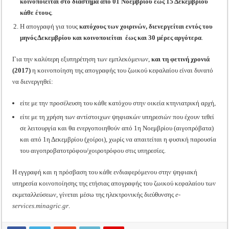
κοινοποιείται στο διάστημα από 01 Νοεμβρίου έως 15 Δεκεμβρίου
κάθε έτους
.
Η απογραφή για τους
κατόχους των χοιρινών, διενεργείται εντός του
μηνός Δεκεμβρίου και κοινοποιείται έως και 30 μέρες αργότερα
.
Για την καλύτερη εξυπηρέτηση των εμπλεκόμενων,
και τη φετινή χρονιά
(2017)
η κοινοποίηση της απογραφής του ζωικού κεφαλαίου είναι δυνατό
να διενεργηθεί:
είτε με την προσέλευση του κάθε κατόχου στην οικεία κτηνιατρική αρχή,
είτε με τη χρήση των αντίστοιχων ψηφιακών υπηρεσιών που έχουν τεθεί
σε λειτουργία και θα ενεργοποιηθούν από 1η Νοεμβρίου (αιγοπρόβατα)
και από 1η Δεκεμβρίου (χοίροι), χωρίς να απαιτείται η φυσική παρουσία
του αιγοπροβατοτρόφου/χοιροτρόφου στις υπηρεσίες.
Η εγγραφή και η πρόσβαση του κάθε ενδιαφερόμενου στην ψηφιακή
υπηρεσία κοινοποίησης της ετήσιας απογραφής του ζωικού κεφαλαίου των
εκμεταλλεύσεων, γίνεται μέσω της ηλεκτρονικής διεύθυνσης
e-
services.minagric.gr
.