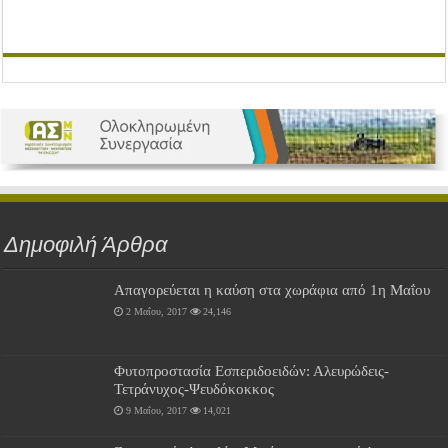
Δημοφιλή Άρθρα
Απαγορεύεται η καύση στα χωράφια από 1η Μαΐου
2 Μαΐου, 2017
24,146
Φυτοπροστασία Εσπεριδοειδών: Αλευρώδεις-
Τετράνυχος-Ψευδόκοκκος
9 Μαΐου, 2017
14,021