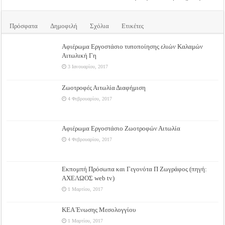
Πρόσφατα
Δημοφιλή
Σχόλια
Ετικέτες
Αφιέρωμα Εργοστάσιο τυποποίησης ελιών Καλαμών
Αιτωλική Γη
3 Ιανουαρίου, 2017
Ζωοτροφές Αιτωλία Διαφήμιση
4 Φεβρουαρίου, 2017
Αφιέρωμα Εργοστάσιο Ζωοτροφών Αιτωλία
4 Φεβρουαρίου, 2017
Εκπομπή Πρόσωπα και Γεγονότα Π Ζωγράφος (πηγή:
ΑΧΕΛΩΟΣ web tv)
1 Μαρτίου, 2017
ΚΕΑ Ένωσης Μεσολογγίου
1 Μαρτίου, 2017