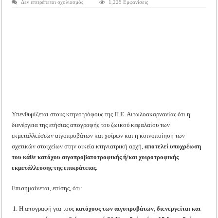
στο
Δεν επιτρέπεται σχολιασμός
1,225 Εμφανίσεις
Tακτική Γενική Συνέλευση του Αγροτικού Συνεταιρισμού Μεσολογγίου-Ναυπακτ
ΔΑΟΚ
Αιτωλ/
Η περίοδος συγκομιδής της Ελιάς ξεκίνησε…με Μεγάλες Προσφορές!!
νιας:
Ξεκίνησε
η
Οι Φθινοπωρινές σπορές ξεκίνησαν!
απογραφή
αιγοπροβάτων,
έως
Ημερίδα: Τρέφοντας Βιώσιμα το Μέλλον: Η Δύναμη των Εντόμων
15
Δεκεμβρίου
η
προθεσμία
Υπενθυμίζεται στους κτηνοτρόφους της Π.Ε. Αιτωλοακαρνανίας ότι η
διενέργεια της ετήσιας απογραφής του ζωικού κεφαλαίου των
εκμεταλλεύσεων αιγοπροβάτων και χοίρων και η κοινοποίηση των
σχετικών στοιχείων στην οικεία κτηνιατρική αρχή,
αποτελεί υποχρέωση
του κάθε κατόχου αιγοπροβατοτροφικής ή/και χοιροτροφικής
εκμετάλλευσης της επικράτειας
.
Επισημαίνεται, επίσης, ότι:
Η απογραφή για τους
κατόχους των αιγοπροβάτων, διενεργείται και