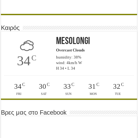
Καιρός
Mesolongi
Overcast Clouds
34
C
humidity: 38%
wind: 4km/h W
H 34 • L 34
C
C
C
C
C
34
30
33
31
32
FRI
SAT
SUN
MON
TUE
Βρες μας στο Facebook