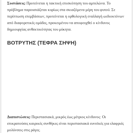
Συστάσεις:
Προτείνεται η τακτική επισκόπηση του αμπελώνα. Το
πρόβλημα παρουσιάζεται κυρίως στα σκιαζόμενα μέρη του φυτού. Σε
περίπτωση επεμβάσεων, προτείνεται η ορθολογική εναλλαγή ωιδιοκτόνων
από διαφορετικές ομάδες, προκειμένου να αποφευχθεί ο κίνδυνος
δημιουργίας ανθεκτικότητας του μύκητα.
ΒΟΤΡΥΤΗΣ (ΤΕΦΡΑ ΣΗΨΗ)
Διαπιστώσεις:
Περιστασιακά, μικρός έως μέτριος κίνδυνος: Οι
επικρατούσες καιρικές συνθήκες είναι περιστασιακά ευνοϊκές για ελαφριές
μολύνσεις στις ράγες.