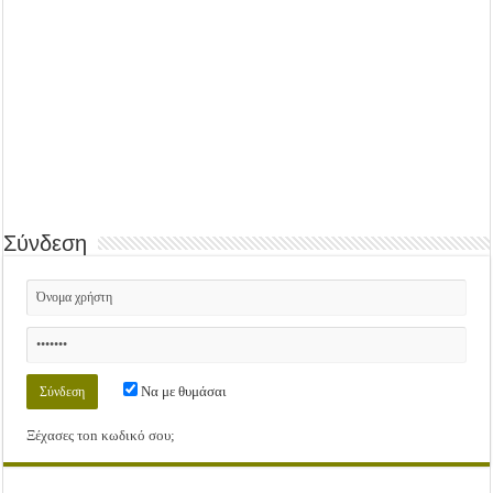
Σύνδεση
Να με θυμάσαι
Ξέχασες τοn κωδικό σου;