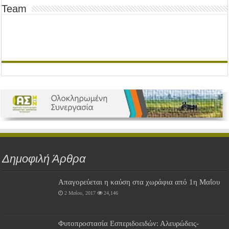
Team
Δημοφιλή Άρθρα
Απαγορεύεται η καύση στα χωράφια από 1η Μαΐου
2 Μαΐου, 2017
24,146
Φυτοπροστασία Εσπεριδοειδών: Αλευρώδεις-