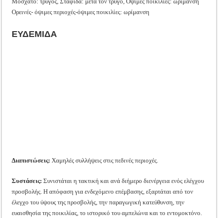
Μοσχάτο: τρύγος, Σταφίδα: μετά τον τρύγο, Όψιμες ποικιλίες: ωρίμανση
Ορεινές- όψιμες περιοχές-όψιμες ποικιλίες: ωρίμανση
ΕΥΔΕΜΙΔΑ
Διαπιστώσεις:
Χαμηλές συλλήψεις στις πεδινές περιοχές.
Συστάσεις:
Συνιστάται η τακτική και ανά διήμερο διενέργεια ενός ελέγχου
προσβολής. Η απόφαση για ενδεχόμενο επέμβασης, εξαρτάται από τον
έλεγχο του ύψους της προσβολής, την παραγωγική κατεύθυνση, την
ευαισθησία της ποικιλίας, το ιστορικό του αμπελώνα και το εντομοκτόνο.