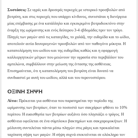
Συστάσεις:
Σε υγρές και δροσερές περιοχές με ιστορικό προσβολών από
βοτρύτη, και στις περιοχές που υπάρχει κίνδυνος, συνιστάται η διενέργεια
μίας επέμβασης με ένα κατάλληλο και εγκεκριμένο βοτρυδιοκτόνο στην
έναρξη της ωρίμανσης και ενός δεύτερου 3-4 εβδομάδες πριν τον τρύγο.
Πληγές των ραγών από τις καταιγίδες, το χαλάζι, την ευδεμίδα και το ωίδιο,
αποτελούν αιτία δευτερογενών προσβολών από τον παθογόνο μύκητα. Η
καταπολέμηση του ωιδίου και της ευδεμίδας καθώς και η εφαρμογή
καλλιεργητικών μέτρων που μειώνουν την υγρασία στο περιβάλλον του
αμπελώνα, συμβάλλουν στην μείωση της έντασης της ασθένειας.
Επισημαίνεται, ότι η καταπολέμηση του βοτρύτη είναι δυνατό να
συνδυαστεί με αυτή του ωιδίου, αλλά και του περονοσπόρου.
ΟΞΙΝΗ ΣΗΨΗ
Αίτιο:
Πρόκειται για ασθένεια που παρατηρείται την περίοδο της
ωρίμανσης των βοτρύων, όταν το ποσοστό των σακχάρων φθάνει το 10%
περίπου. Η ευαισθησία των βοτρύων αυξάνει όσο πλησιάζει ο τρύγος. Η
ασθένεια οφείλεται σε ένα σύμπλοκο βακτηρίων και σακχαρομυκήτων. Η
μόλυνση συντελείται πάντα μέσω πληγών στις ράγες και προκαλείται
ταχύτατη σήψη των ραγών. Η σήψη συχνά επεκτείνεται σε ολόκληρο τον