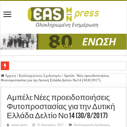
Ένωση Μεσολογγίου: Συγχαρητήρια Επιστολή προς Δήμο Μεσολογγίου
Αρχική
/
Καλλιεργητικός Σχεδιασμός
/
Αμπέλι: Νέες προειδοποιήσεις
Φυτοπροστασίας για την Δυτική Ελλάδα Δελτίο Νο14 (30/8/2017)
Καλή Ανάσταση & Καλό Πάσχα!
ΕΝΩΣΗ ΜΕΣΟΛΟΓΓΙΟΥ: ΕΚΛΟΓΙΚΗ ΓΕΝΙΚΗ ΣΥΝΕΛΕΥΣΗ
Αμπέλι: Νέες προειδοποιήσεις
Δημοσιεύτηκε η Προδημοσίευση της Πρόσκλησης Σχεδίων Βελτίωσης
Φυτοπροστασίας για την Δυτική
Ανακοίνωση: Επιστροφή ΦΠΑ
Ελλάδα Δελτίο Νο14 (30/8/2017)
Καλά Χριστούγεννα! Καλή Χρονιά!
easmn-press
31 Αυγούστου, 2017
Καλλιεργητικός Σχεδιασμός