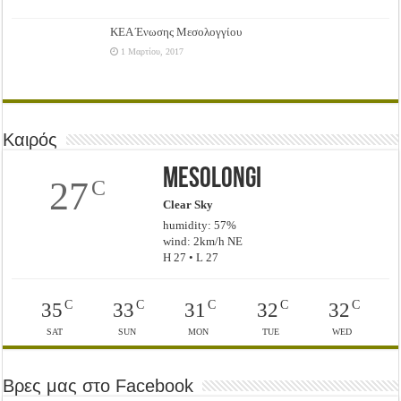
ΚΕΑ Ένωσης Μεσολογγίου
1 Μαρτίου, 2017
Καιρός
Mesolongi
27
C
Clear Sky
humidity: 57%
wind: 2km/h NE
H 27 • L 27
C
C
C
C
C
35
33
31
32
32
SAT
SUN
MON
TUE
WED
Βρες μας στο Facebook