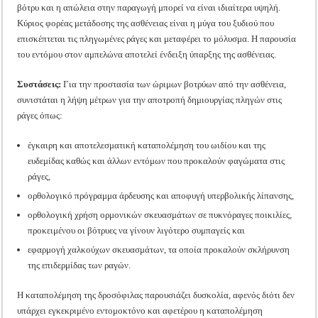
βότρυ και η απώλεια στην παραγωγή μπορεί να είναι ιδιαίτερα υψηλή.
Κύριος φορέας μετάδοσης της ασθένειας είναι η μύγα του ξυδιού που
επισκέπτεται τις πληγωμένες ράγες και μεταφέρει το μόλυσμα. Η παρουσία
του εντόμου στον αμπελώνα αποτελεί ένδειξη ύπαρξης της ασθένειας.
Συστάσεις:
Για την προστασία των ώριμων βοτρύων από την ασθένεια,
συνιστάται η λήψη μέτρων για την αποτροπή δημιουργίας πληγών στις
ράγες όπως:
έγκαιρη και αποτελεσματική καταπολέμηση του ωιδίου και της
ευδεμίδας καθώς και άλλων εντόμων που προκαλούν φαγώματα στις
ράγες,
ορθολογικό πρόγραμμα άρδευσης και αποφυγή υπερβολικής λίπανσης,
ορθολογική χρήση ορμονικών σκευασμάτων σε πυκνόραγες ποικιλίες,
προκειμένου οι βότρυες να γίνουν λιγότερο συμπαγείς και
εφαρμογή χαλκούχων σκευασμάτων, τα οποία προκαλούν σκλήρυνση
της επιδερμίδας των ραγών.
Η καταπολέμηση της δροσόφιλας παρουσιάζει δυσκολία, αφενός διότι δεν
υπάρχει εγκεκριμένο εντομοκτόνο και αφετέρου η καταπολέμηση