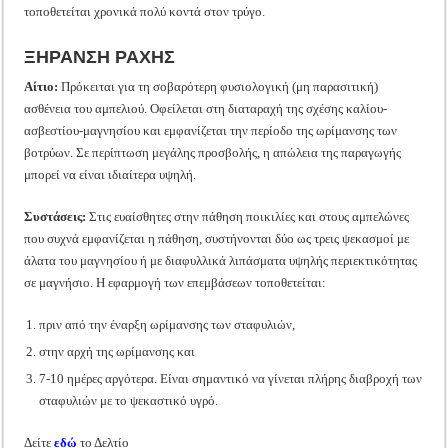
τοποθετείται χρονικά πολύ κοντά στον τρύγο.
ΞΗΡΑΝΣΗ ΡΑΧΗΣ
Αίτιο:
Πρόκειται για τη σοβαρότερη φυσιολογική (μη παρασιτική)
ασθένεια του αμπελιού. Οφείλεται στη διαταραχή της σχέσης καλίου-
ασβεστίου-μαγνησίου και εμφανίζεται την περίοδο της ωρίμανσης των
βοτρύων. Σε περίπτωση μεγάλης προσβολής, η απώλεια της παραγωγής
μπορεί να είναι ιδιαίτερα υψηλή.
Συστάσεις:
Στις ευαίσθητες στην πάθηση ποικιλίες και στους αμπελώνες
που συχνά εμφανίζεται η πάθηση, συστήνονται δύο ως τρεις ψεκασμοί με
άλατα του μαγνησίου ή με διαφυλλικά λιπάσματα υψηλής περιεκτικότητας
σε μαγνήσιο. Η εφαρμογή των επεμβάσεων τοποθετείται:
πριν από την έναρξη ωρίμανσης των σταφυλιών,
στην αρχή της ωρίμανσης και
7-10 ημέρες αργότερα. Είναι σημαντικό να γίνεται πλήρης διαβροχή των
σταφυλιών με το ψεκαστικό υγρό.
Δείτε
εδώ
το Δελτίο