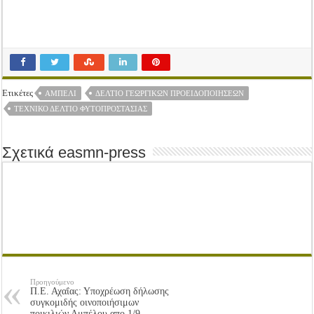
Ετικέτες
ΑΜΠΈΛΙ
ΔΕΛΤΊΟ ΓΕΩΡΓΙΚΏΝ ΠΡΟΕΙΔΟΠΟΙΉΣΕΩΝ
ΤΕΧΝΙΚΌ ΔΕΛΤΊΟ ΦΥΤΟΠΡΟΣΤΑΣΊΑΣ
Σχετικά easmn-press
Προηγούμενο
Π.Ε. Αχαΐας: Υποχρέωση δήλωσης
συγκομιδής οινοποιήσιμων
ποικιλιών Αμπέλου απο 1/9