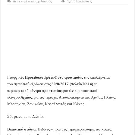
στο
Δεν επιτρέπεται σχολιασμός
1,263 Εμφανίσεις
Tακτική Γενική Συνέλευση του Αγροτικού Συνεταιρισμού Μεσολογγίου-Ναυπακτ
Αμπέλι:
Νέες
Η περίοδος συγκομιδής της Ελιάς ξεκίνησε…με Μεγάλες Προσφορές!!
προειδοποιήσεις
Φυτοπροστασίας
για
Οι Φθινοπωρινές σπορές ξεκίνησαν!
την
Δυτική
Ελλάδα
Ημερίδα: Τρέφοντας Βιώσιμα το Μέλλον: Η Δύναμη των Εντόμων
Δελτίο
Νο14
(30/8/2017)
Γεωργικές
Προειδοποιήσεις Φυτοπροστασίας
της καλλιέργειας
του
Αμπελιού
εξέδωσε στις
30/8/2017 (Δελτίο Νο14)
το
περιφερειακό
κέντρο προστασίας φυτών
και ποιοτικού
ελέγχου
Αχαΐας,
για τις περιοχές Αιτωλοακαρνανίας, Αχαΐας, Ηλείας,
Μεσσηνίας, Ζακύνθου, Κεφαλλονιάς και Ιθάκης.
Σύμφωνα με το Δελτίο:
Βλαστικά στάδια:
Πεδινές – πρώιμες περιοχές-πρώιμες ποικιλίες: