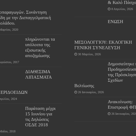
& Καλό Πάσχα
8 Απριλίου, 2026
ιοπαραγωγών. Συνάντηση
ίδη με την Διεπαγγελματική
ΕΝΩΣΗ
ιολάδου.
Μαρτίου, 2020
πληρώνονται τα
ΜΕΣΟΛΟΓΓΙΟΥ: ΕΚΛΟΓΙΚΗ
υπόλοιπα της
ΓΕΝΙΚΗ ΣΥΝΕΛΕΥΣΗ
εξισωτικής
30 Μαρτίου, 2026
αποζημίωσης
υγούστου, 2017
Δημοσιεύτηκε 
Προδημοσίευσ
ΔΙΑΘΕΣΙΜΑ
της Πρόσκλησ
ΛΙΠΑΣΜΑΤΑ
Σχεδίων
Βελτίωσης
ΠΕΡΙΔΟΕΙΔΩΝ
26 Ιανουαρίου, 2026
πριλίου, 2024
Ανακοίνωση:
Επιστροφή Φ
Παράταση μέχρι
15 Ιουνίου για
26 Ιανουαρίου, 202
τις Δηλώσεις
ΟΣΔΕ 2018
Μαΐου, 2018