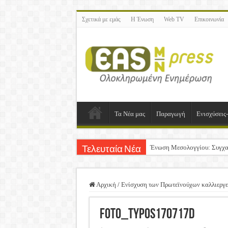
Σχετικά με εμάς
Η Ένωση
Web TV
Επικοινωνία
Τα Νέα μας
Παραγωγή
Ενισχύσεις
Ένωση Μεσολογγίου: Συγχα
Τελευταία Νέα
Καλή Ανάσταση & Καλό Πά
ΕΝΩΣΗ ΜΕΣΟΛΟΓΓΙΟΥ: Ε
Αρχική
/
Ενίσχυση των Πρωτεϊνούχων καλλιεργ
Δημοσιεύτηκε η Προδημοσίε
foto_typos170717d
Ανακοίνωση: Επιστροφή Φ