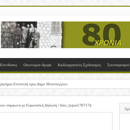
-Επενδύσεις
Οικονομία-Αγορά
Καλλιεργητικός Σχεδιασμός
Συνεταιρισμο
ρητήρια Επιστολή προς Δήμο Μεσολογγίου
σχα!
ΚΛΟΓΙΚΗ ΓΕΝΙΚΗ ΣΥΝΕΛΕΥΣΗ
ειών σύμφωνα με Ευρωπαϊκή Δήλωση
/
foto_typos170717d
Πρ
υση της Πρόσκλησης Σχεδίων Βελτίωσης
ΠΑ