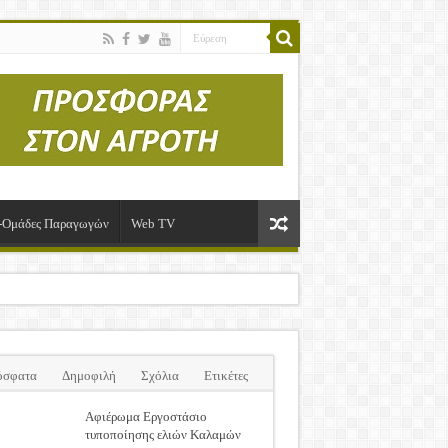
ί-Ομάδες Παραγωγών
Web TV
όσφατα
Δημοφιλή
Σχόλια
Ετικέτες
Αφιέρωμα Εργοστάσιο
τυποποίησης ελιών Καλαμών