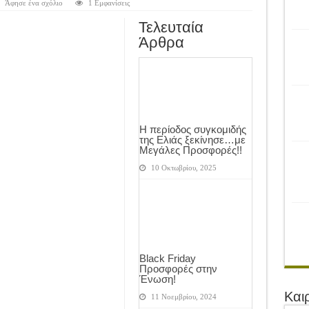
ρονιά!
Άφησε ένα σχόλιο
1 Εμφανίσεις
του Αγροτικού Συνεταιρισμού Μεσολογγίου-Ναυπακτίας ”Η Ένωση”
Τελευταία
Άρθρα
 Ελιάς ξεκίνησε…με Μεγάλες Προσφορές!!
ίνησαν!
α το Μέλλον: Η Δύναμη των Εντόμων
Η περίοδος συγκομιδής
της Ελιάς ξεκίνησε…με
Μεγάλες Προσφορές!!
10 Οκτωβρίου, 2025
Black Friday
Προσφορές στην
Ένωση!
Και
11 Νοεμβρίου, 2024