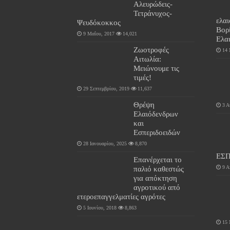
Αλευρώδεις-
Τετράνυχος-
ελα
Ψευδόκοκκος
Βορ
9 Μαΐου, 2017
14,021
Ελα
Ζωοτροφές
14 
Αιτωλία:
Μειώνουμε τις
τιμές!
29 Σεπτεμβρίου, 2019
11,637
Θρέψη
3 Α
Ελαιόδενδρων
και
Εσπεριδοειδών
28 Ιανουαρίου, 2025
8,870
ΕΣ
Επανέρχεται το
παλιό καθεστώς
9 Α
για απόκτηση
αγροτικού από
ετεροεπαγγελματίες αγρότες
5 Ιουνίου, 2018
8,863
15 