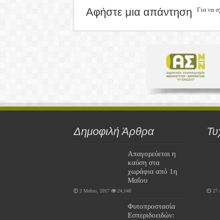
Αφήστε μια απάντηση
Για να σ
Δημοφιλή Άρθρα
Τυ
Απαγορεύεται η
καύση στα
χωράφια από 1η
Μαΐου
2 Μαΐου, 2017
24,148
27 
Φυτοπροστασία
Εσπεριδοειδών: