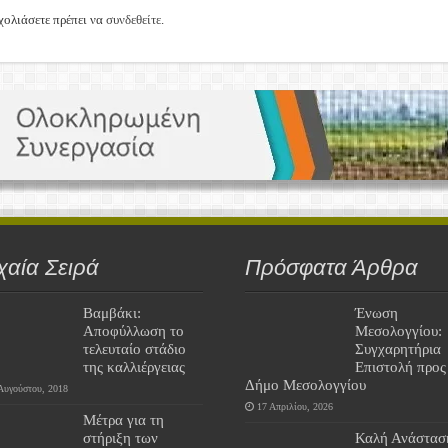
χολιάσετε πρέπει να
συνδεθείτε
.
χαία Σειρά
Πρόσφατα Άρθρα
Βαμβάκι:
Ένωση
Αποφύλλωση το
Μεσολογγίου:
τελευταίο στάδιο
Συγχαρητήρια
της καλλιέργειας
Επιστολή προς
Δήμο Μεσολογγίου
Αυγούστου, 2018
17 Απριλίου, 2026
Μέτρα για τη
στήριξη των
Καλή Ανάστασ