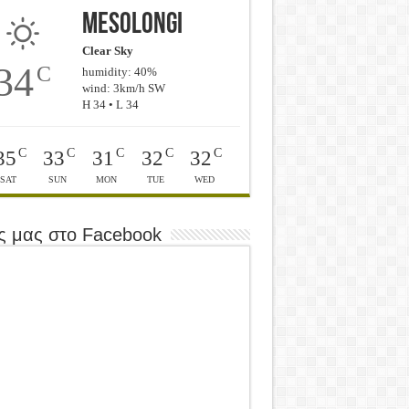
Mesolongi
Clear Sky
34
C
humidity: 40%
wind: 3km/h SW
H 34 • L 34
C
C
C
C
C
35
33
31
32
32
SAT
SUN
MON
TUE
WED
ς μας στο Facebook