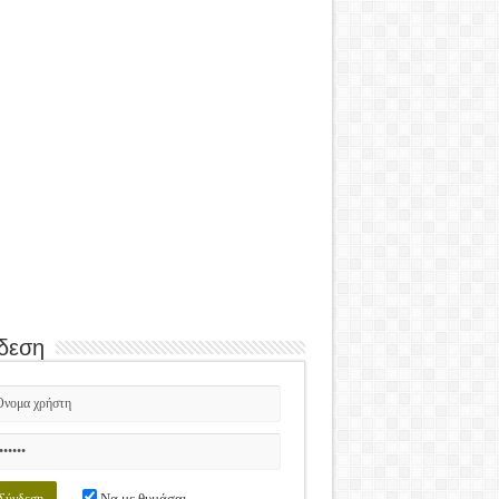
δεση
Να με θυμάσαι