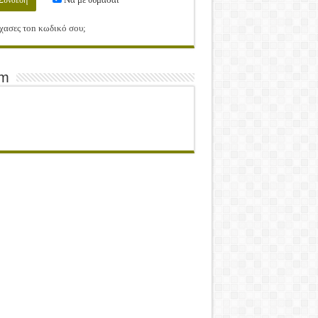
χασες τοn κωδικό σου;
am