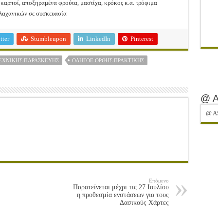
ί καρποί, αποξηραμένα φρούτα, μαστίχα, κρόκος κ.α. τρόφιμα
ι λαχανικών σε συσκευασία
tter
Stumbleupon
LinkedIn
Pinterest
ΕΧΝΙΚΉΣ ΠΑΡΑΣΚΕΥΉΣ
ΟΔΗΓΌΕ ΟΡΘΉΣ ΠΡΑΚΤΙΚΉΣ
@ 
@ A
Επόμενο
Παρατείνεται μέχρι τις 27 Ιουλίου
η προθεσμία ενστάσεων για τους
Δασικούς Χάρτες