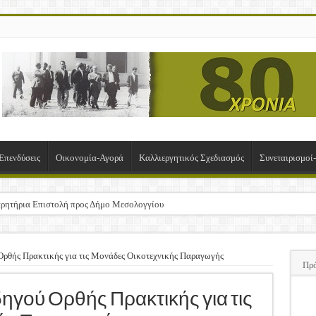
Επενδύσεις
Οικονομία-Αγορά
Καλλιεργητικός Σχεδιασμός
Συνεταιρισμο
ρητήρια Επιστολή προς Δήμο Μεσολογγίου
σχα!
ΚΛΟΓΙΚΗ ΓΕΝΙΚΗ ΣΥΝΕΛΕΥΣΗ
ρθής Πρακτικής για τις Μονάδες Οικοτεχνικής Παραγωγής
Πρ
υση της Πρόσκλησης Σχεδίων Βελτίωσης
ΠΑ
γού Ορθής Πρακτικής για τις