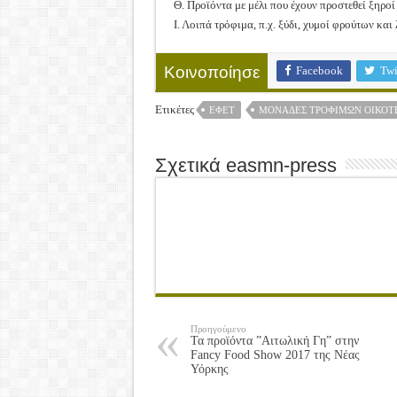
Θ. Προϊόντα με μέλι που έχουν προστεθεί ξηρο
Ι. Λοιπά τρόφιμα, π.χ. ξύδι, χυμοί φρούτων κα
Facebook
Twi
Κοινοποίησε
Ετικέτες
ΕΦΕΤ
ΜΟΝΆΔΕΣ ΤΡΟΦΊΜΩΝ ΟΙΚΟΤ
Σχετικά easmn-press
Προηγούμενο
Τα προϊόντα ”Αιτωλική Γη” στην
Fancy Food Show 2017 της Νέας
Υόρκης