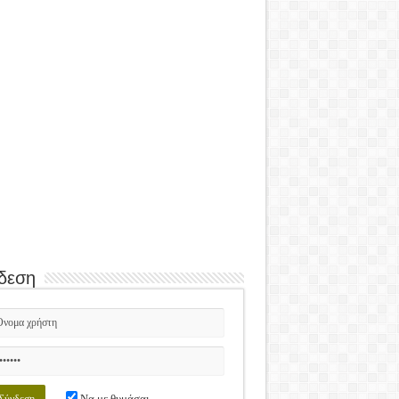
δεση
Να με θυμάσαι