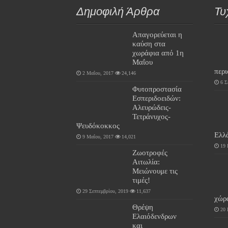
Δημοφιλή Άρθρα
Τυ
Απαγορεύεται η
καύση στα
χωράφια από 1η
Μαΐου
περ
2 Μαΐου, 2017
24,146
6 Σ
Φυτοπροστασία
Εσπεριδοειδών:
Αλευρώδεις-
Τετράνυχος-
Ψευδόκοκκος
Ελλ
9 Μαΐου, 2017
14,021
19 
Ζωοτροφές
Αιτωλία:
Μειώνουμε τις
τιμές!
29 Σεπτεμβρίου, 2019
11,637
χώρ
Θρέψη
20 
Ελαιόδενδρων
και