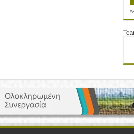
Ξέ
Te