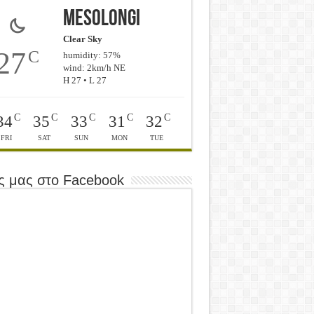
Mesolongi
Clear Sky
27
C
humidity: 57%
wind: 2km/h NE
H 27 • L 27
C
C
C
C
C
34
35
33
31
32
FRI
SAT
SUN
MON
TUE
ς μας στο Facebook