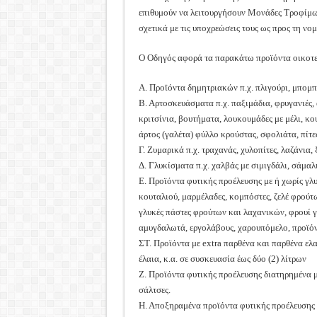
επιθυμούν να λειτουργήσουν Μονάδες Τροφίμω
σχετικά με τις υποχρεώσεις τους ως προς τη νο
Ο Οδηγός αφορά τα παρακάτω προϊόντα οικοτε
Α. Προϊόντα δημητριακών π.χ. πλιγούρι, μπομ
Β. Αρτοσκευάσματα π.χ. παξιμάδια, φρυγανιές,
κριτσίνια, βουτήματα, λουκουμάδες με μέλι, κου
άρτος (γαλέτα) φύλλο κρούστας, σφολιάτα, πίτες
Γ. Ζυμαρικά π.χ. τραχανάς, χυλοπίτες, λαζάνια,
Δ. Γλυκίσματα π.χ. χαλβάς με σιμιγδάλι, σάμαλ
Ε. Προϊόντα φυτικής προέλευσης με ή χωρίς γλυκ
κουταλιού, μαρμέλαδες, κομπόστες, ζελέ φρούτ
γλυκές πάστες φρούτων και λαχανικών, φρουί γλ
αμυγδαλωτά, εργολάβους, χαρουπόμελο, προϊό
ΣΤ. Προϊόντα με extra παρθένα και παρθένα ελ
έλαια, κ.α. σε συσκευασία έως δύο (2) λίτρων
Ζ. Προϊόντα φυτικής προέλευσης διατηρημένα με α
σάλτσες.
Η. Αποξηραμένα προϊόντα φυτικής προέλευσης 