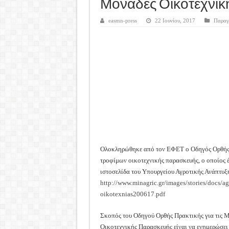
Καλά Χριστούγεννα! Καλή Χ
Μονάδες Οικοτεχνι
Tακτική Γενική Συνέλευση 
easmn-press
22 Ιουνίου, 2017
Παραγ
Η περίοδος συγκομιδής της
Οι Φθινοπωρινές σπορές ξεκ
Ημερίδα: Τρέφοντας Βιώσιμ
Ολοκληρώθηκε από τον ΕΦΕΤ ο Οδηγός Ορθής Π
τροφίμων οικοτεχνικής παρασκευής, ο οποίος έ
ιστοσελίδα του Υπουργείου Αγροτικής Ανάπτυξ
http://www.minagric.gr/images/stories/docs
oikotexnias200617.pdf
Σκοπός του Οδηγού Ορθής Πρακτικής για τις 
Οικοτεχνικής Παρασκευής είναι να ενημερώσει