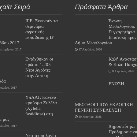
χαία Σειρά
Πρόσφατα Άρθρα
ΙΓΕ: Ξεκινούν τα
Ένωση
σεμινάρια
Μεσολογγίου:
αγροτικής
Συγχαρητήρια
εκπαίδευσης Β’
Επιστολή προς
ιόδου 2017
Δήμο Μεσολογγίου
επτεμβρίου, 2017
17 Απριλίου, 2026
Εντάχθηκαν οι
Καλή Ανάστασ
πρώτοι 1.205
& Καλό Πάσχα
Νέοι Αγρότες
8 Απριλίου, 2026
στην Δυτική
άδα
ΕΝΩΣΗ
Ιουλίου, 2017
ΥπΑΑΤ: Κανένα
κρούσμα Ξυλέλα
ΜΕΣΟΛΟΓΓΙΟΥ: ΕΚΛΟΓΙΚΗ
(Xylella
ΓΕΝΙΚΗ ΣΥΝΕΛΕΥΣΗ
fastidiosa) στη
30 Μαρτίου, 2026
α μας
Δημοσιεύτηκε 
Ιουλίου, 2017
Προδημοσίευσ
Νέα τροπολογία