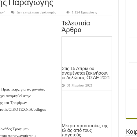
ρονιά!
κής Παραγωγής
του Αγροτικού Συνεταιρισμού Μεσολογγίου-Ναυπακτίας ”Η Ένωση”
στο
ωγή
Δεν επιτρέπεται σχολιασμός
1,124 Εμφανίσεις
Ολοκλήρωση
του
 Ελιάς ξεκίνησε…με Μεγάλες Προσφορές!!
Τελευταία
Οδηγού
Ορθής
Άρθρα
ίνησαν!
Πρακτικής
για
τις
α το Μέλλον: Η Δύναμη των Εντόμων
Μονάδες
Οικοτεχνικής
Παραγωγής
Στις 15 Απριλίου
αναμένεται ξεκινήσουν
οι δηλώσεις ΟΣΔΕ 2021
31 Μαρτίου, 2021
ρακτικής, για τις μονάδες
χει αναρτηθεί στην
ης και Τροφίμων
/agrotis/OIKOTEXNIA/odhgos_
Μέτρα προστασίας της
Μονάδες Τροφίμων
ελιάς από τους
Και
παγετούς
 τους παραγωγούς που