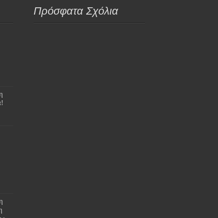
Πρόσφατα Σχόλια
η
!
η
η