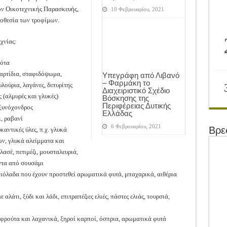
ν Οικοτεχνικής Παρασκευής,
10 Φεβρουαρίου, 2021
μοθεσία των τροφίμων.
χνίας:
πότα
 αρτίδια, σταφιδόψωμα,
Υπεγράφη από Λιβανό
– Φαρμάκη το
λούρια, λαγάνες, διπυρίτης
Διαχειριστικό Σχέδιο
 (αλμυρές και γλυκές)
Βόσκησης της
Περιφέρειας Δυτικής
 ξυνόχονδρος
Ελλάδας
ι, ραβανί
6 Φεβρουαρίου, 2021
Βρε
αντικές ύλες, π.χ. γλυκά
ων, γλυκά αλείμματα και
ασέ, πετιμέζι, μουσταλευριά,
ντα από σουσάμι
αιόλαδα που έχουν προστεθεί αρωματικά φυτά, μπαχαρικά, αιθέρια
λάτι, ξύδι και λάδι, επιτραπέζιες ελιές, πάστες ελιάς, τουρσιά,
φρούτα και λαχανικά, ξηροί καρποί, όσπρια, αρωματικά φυτά