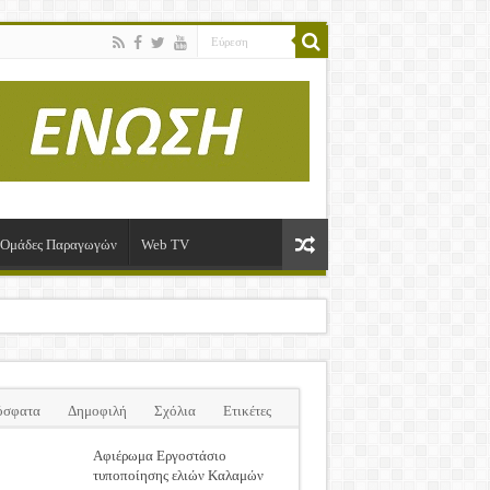
ί-Ομάδες Παραγωγών
Web TV
όσφατα
Δημοφιλή
Σχόλια
Ετικέτες
Αφιέρωμα Εργοστάσιο
τυποποίησης ελιών Καλαμών