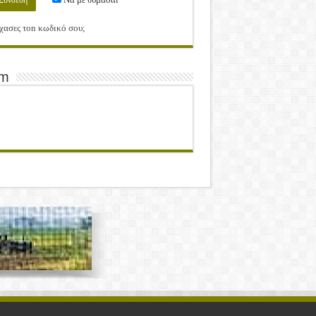
χασες τοn κωδικό σου;
am