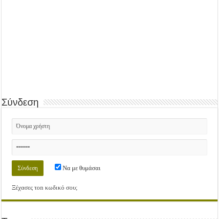
Σύνδεση
Να με θυμάσαι
Ξέχασες τοn κωδικό σου;