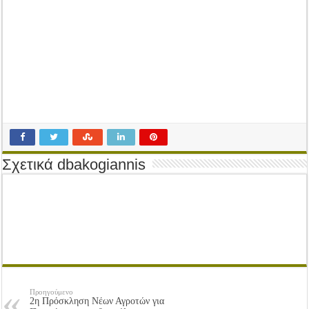
Tακτική Γενική Συνέλευση του Αγροτικού Συνεταιρισμού Μεσολογγίου-Ναυπακτ
Η περίοδος συγκομιδής της Ελιάς ξεκίνησε…με Μεγάλες Προσφορές!!
Οι Φθινοπωρινές σπορές ξεκίνησαν!
Ημερίδα: Τρέφοντας Βιώσιμα το Μέλλον: Η Δύναμη των Εντόμων
Σχετικά dbakogiannis
Προηγούμενο
2η Πρόσκληση Νέων Αγροτών για