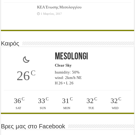
ΚΕΑ Ένωσης Μεσολογγίου
1 Μαρτίου, 2017
Καιρός
Mesolongi
Clear Sky
26
C
humidity: 50%
wind: 2km/h NE
H 26 • L 26
C
C
C
C
C
36
33
31
32
32
SAT
SUN
MON
TUE
WED
Βρες μας στο Facebook