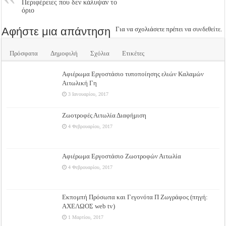
Περιφέρειες που δεν κάλυψαν το
όριο
Αφήστε μια απάντηση
Για να σχολιάσετε πρέπει να
συνδεθείτε
.
Πρόσφατα
Δημοφιλή
Σχόλια
Ετικέτες
Αφιέρωμα Εργοστάσιο τυποποίησης ελιών Καλαμών
Αιτωλική Γη
3 Ιανουαρίου, 2017
Ζωοτροφές Αιτωλία Διαφήμιση
4 Φεβρουαρίου, 2017
Αφιέρωμα Εργοστάσιο Ζωοτροφών Αιτωλία
4 Φεβρουαρίου, 2017
Εκπομπή Πρόσωπα και Γεγονότα Π Ζωγράφος (πηγή:
ΑΧΕΛΩΟΣ web tv)
1 Μαρτίου, 2017