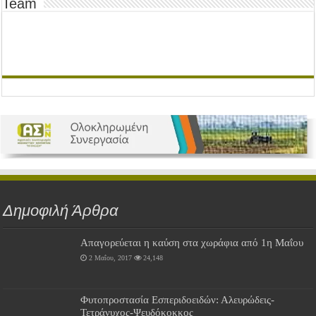
Team
Δημοφιλή Άρθρα
Απαγορεύεται η καύση στα χωράφια από 1η Μαΐου
2 Μαΐου, 2017
24,148
Φυτοπροστασία Εσπεριδοειδών: Αλευρώδεις-
Τετράνυχος-Ψευδόκοκκος