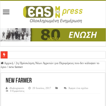
Ένωση Μεσολογγίου: Συγχαρητήρια Επιστολή προς Δήμο Μεσολογγίου
Αρχική
/
2η Πρόσκληση Νέων Αγροτών για Περιφέρειες που δεν κάλυψαν το
όριο
/
new farmer
Καλή Ανάσταση & Καλό Πάσχα!
ΕΝΩΣΗ ΜΕΣΟΛΟΓΓΙΟΥ: ΕΚΛΟΓΙΚΗ ΓΕΝΙΚΗ ΣΥΝΕΛΕΥΣΗ
new farmer
Δημοσιεύτηκε η Προδημοσίευση της Πρόσκλησης Σχεδίων Βελτίωσης
dbakogiannis
20 Ιουνίου, 2017
Άφησε ένα σχόλιο
0 Εμφανίσεις
Ανακοίνωση: Επιστροφή ΦΠΑ
Καλά Χριστούγεννα! Καλή Χρονιά!