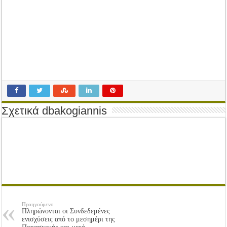
Tακτική Γενική Συνέλευση του Αγροτικού Συνεταιρισμού Μεσολογγίου-Ναυπακτ
Η περίοδος συγκομιδής της Ελιάς ξεκίνησε…με Μεγάλες Προσφορές!!
Οι Φθινοπωρινές σπορές ξεκίνησαν!
Ημερίδα: Τρέφοντας Βιώσιμα το Μέλλον: Η Δύναμη των Εντόμων
Σχετικά dbakogiannis
Προηγούμενο
Πληρώνονται οι Συνδεδεμένες
ενισχύσεις από το μεσημέρι της