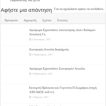
Παρασκευής και μετά
Αφήστε μια απάντηση
Για να σχολιάσετε πρέπει να
συνδεθείτε
.
Πρόσφατα
Δημοφιλή
Σχόλια
Ετικέτες
Αφιέρωμα Εργοστάσιο τυποποίησης ελιών Καλαμών
Αιτωλική Γη
3 Ιανουαρίου, 2017
Ζωοτροφές Αιτωλία Διαφήμιση
4 Φεβρουαρίου, 2017
Αφιέρωμα Εργοστάσιο Ζωοτροφών Αιτωλία
4 Φεβρουαρίου, 2017
Εκπομπή Πρόσωπα και Γεγονότα Π Ζωγράφος (πηγή:
ΑΧΕΛΩΟΣ web tv)
1 Μαρτίου, 2017