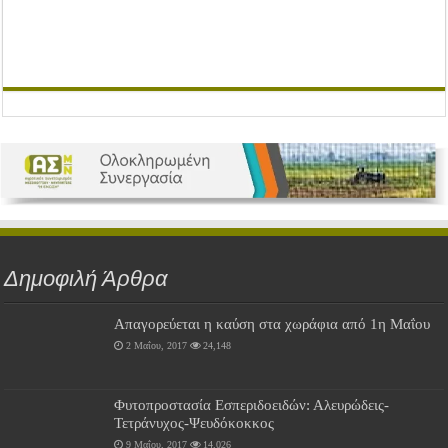
Δημοφιλή Άρθρα
Απαγορεύεται η καύση στα χωράφια από 1η Μαΐου
2 Μαΐου, 2017
24,148
Φυτοπροστασία Εσπεριδοειδών: Αλευρώδεις-
Τετράνυχος-Ψευδόκοκκος
9 Μαΐου, 2017
14,026