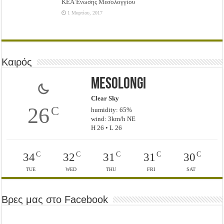
ΚΕΑ Ένωσης Μεσολογγίου
1 Μαρτίου, 2017
Καιρός
Mesolongi
Clear Sky
26
C
humidity: 65%
wind: 3km/h NE
H 26 • L 26
C
C
C
C
C
34
32
31
31
30
TUE
WED
THU
FRI
SAT
Βρες μας στο Facebook