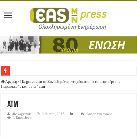
Ένωση Μεσολογγίου: Συγχαρητήρια Επιστολή προς Δήμο Μεσολογγίου
Αρχική
/
Πληρώνονται οι Συνδεδεμένες ενισχύσεις από το μεσημέρι της
Παρασκευής και μετά
/
atm
Καλή Ανάσταση & Καλό Πάσχα!
ΕΝΩΣΗ ΜΕΣΟΛΟΓΓΙΟΥ: ΕΚΛΟΓΙΚΗ ΓΕΝΙΚΗ ΣΥΝΕΛΕΥΣΗ
atm
Δημοσιεύτηκε η Προδημοσίευση της Πρόσκλησης Σχεδίων Βελτίωσης
dbakogiannis
9 Ιουνίου, 2017
Άφησε ένα σχόλιο
1 Εμφανίσεις
Ανακοίνωση: Επιστροφή ΦΠΑ
Καλά Χριστούγεννα! Καλή Χρονιά!