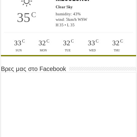
Clear Sky
35
C
humidity: 43%
wind: 5km/h WSW
H 35 • L 35
C
C
C
C
C
33
32
32
33
32
SUN
MON
TUE
WED
THU
Βρες μας στο Facebook