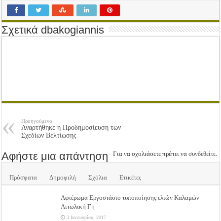
Tακτική Γενική Συνέλευση του Αγροτικού Συνεταιρισμού Μεσολογγίου-Ναυπακτ
Η περίοδος συγκομιδής της Ελιάς ξεκίνησε…με Μεγάλες Προσφορές!!
Σχετικά dbakogiannis
Οι Φθινοπωρινές σπορές ξεκίνησαν!
Ημερίδα: Τρέφοντας Βιώσιμα το Μέλλον: Η Δύναμη των Εντόμων
Προηγούμενο
Αναρτήθηκε η Προδημοσίευση των
Σχεδίων Βελτίωσης
Αφήστε μια απάντηση
Για να σχολιάσετε πρέπει να
συνδεθείτε
.
Πρόσφατα
Δημοφιλή
Σχόλια
Ετικέτες
Αφιέρωμα Εργοστάσιο τυποποίησης ελιών Καλαμών
Αιτωλική Γη
3 Ιανουαρίου, 2017