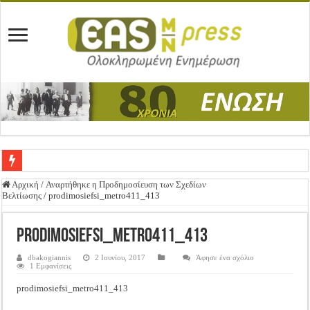
Ένωση Μεσολογγίου: Συγχαρητήρια Επιστολή προς Δήμο Μεσολογγίου
Αρχική
/
Αναρτήθηκε η Προδημοσίευση των Σχεδίων
Βελτίωσης
/
prodimosiefsi_metro411_413
Καλή Ανάσταση & Καλό Πάσχα!
ΕΝΩΣΗ ΜΕΣΟΛΟΓΓΙΟΥ: ΕΚΛΟΓΙΚΗ ΓΕΝΙΚΗ ΣΥΝΕΛΕΥΣΗ
prodimosiefsi_metro411_413
Δημοσιεύτηκε η Προδημοσίευση της Πρόσκλησης Σχεδίων Βελτίωσης
dbakogiannis
2 Ιουνίου, 2017
Άφησε ένα σχόλιο
1 Εμφανίσεις
Ανακοίνωση: Επιστροφή ΦΠΑ
prodimosiefsi_metro411_413
Καλά Χριστούγεννα! Καλή Χρονιά!