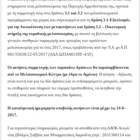
ενημερώνει τους μελισσοκόμους της Περιοχής Αρμοδιότητας της, σχετικά
με τη συμμετοχή τους στις δράσεις
3.1 και 3.2
του μελισσοκομικού
προγράμματος της χώρας και συγκεκριμένα για τη
δ
ράση 3.1-Εξοπλισμός
για την διευκόλυνση των μετακινήσεων και δράση 3.2 – Οικονομική
στήριξη της νομαδικής μελισσοκομίας
,
με σκοπό τη βελτίωση των
γενικών συνθηκών παραγωγής και εμπορίας των προϊόντων
μελισσοκομίας για το έτος 2017, όπως προβλέπεται από την Υ.Α. με Α.Π
681/55638/22-05/2017 (ΑΔΑ:ΩΖΙΑ4653ΠΓ-4ΛΤ).
Οι αιτήσεις συμμετοχής των παραπάνω δράσεων θα παραλαμβάνονται
από το Μελισσοκομικό Κέντρο (με έδρα το Αγρίνιο)
. Η αίτηση – δήλωση
είναι κοινή και για τις δύο δράσεις και οι ενδιαφερόμενοι μπορούν, εφόσον
το επιθυμούν και πληρούν τις νόμιμες προϋποθέσεις, να αιτηθούν την
ένταξή τους ταυτόχρονα και στις δύο δράσεις.
Η καταληκτική ημερομηνία υποβολής αιτήσεων είναι μέχρι τις 14-6-
2017.
Για περισσότερες πληροφορίες μπορείτε να απευθύνεστε στη ΔΑΟΚ Αιτωλ/
νίας (Βλάχος Σάββας και Μπαρμπετάκη Αφροδίτη (τηλ.: 2631366114 και