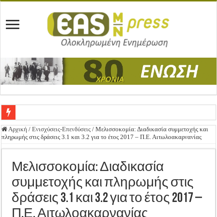
Ένωση Μεσολογγίου: Συγχαρητήρια Επιστολή προς Δήμο Μεσολογγίου
Αρχική
/
Ενισχύσεις-Επενδύσεις
/
Μελισσοκομία: Διαδικασία συμμετοχής και
πληρωμής στις δράσεις 3.1 και 3.2 για το έτος 2017 – Π.Ε. Αιτωλοακαρνανίας
Καλή Ανάσταση & Καλό Πάσχα!
ΕΝΩΣΗ ΜΕΣΟΛΟΓΓΙΟΥ: ΕΚΛΟΓΙΚΗ ΓΕΝΙΚΗ ΣΥΝΕΛΕΥΣΗ
Μελισσοκομία: Διαδικασία
Δημοσιεύτηκε η Προδημοσίευση της Πρόσκλησης Σχεδίων Βελτίωσης
συμμετοχής και πληρωμής στις
Ανακοίνωση: Επιστροφή ΦΠΑ
δράσεις 3.1 και 3.2 για το έτος 2017 –
Καλά Χριστούγεννα! Καλή Χρονιά!
Π.Ε. Αιτωλοακαρνανίας