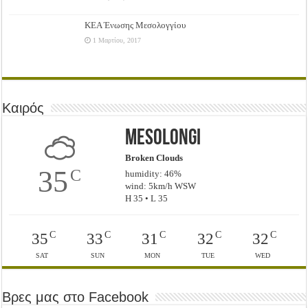
ΚΕΑ Ένωσης Μεσολογγίου
1 Μαρτίου, 2017
Καιρός
Mesolongi
Broken Clouds
35
C
humidity: 46%
wind: 5km/h WSW
H 35 • L 35
C
C
C
C
C
35
33
31
32
32
SAT
SUN
MON
TUE
WED
Βρες μας στο Facebook