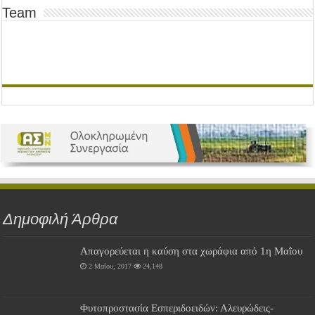
Team
Δημοφιλή Άρθρα
Απαγορεύεται η καύση στα χωράφια από 1η Μαΐου
2 Μαΐου, 2017
24,148
Φυτοπροστασία Εσπεριδοειδών: Αλευρώδεις-