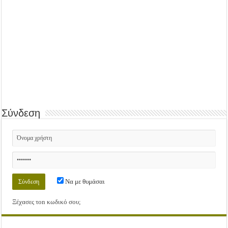
Σύνδεση
Να με θυμάσαι
Ξέχασες τοn κωδικό σου;