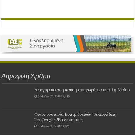
Δημοφιλή Άρθρα
Απαγορεύεται η καύση στα χωράφια από 1η Μαΐου
2 Μαΐου, 2017
24,148
Φυτοπροστασία Εσπεριδοειδών: Αλευρώδεις-
Τετράνυχος-Ψευδόκοκκος
9 Μαΐου, 2017
14,021