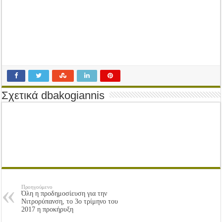
Tακτική Γενική Συνέλευση του Αγροτικού Συνεταιρισμού Μεσολογγίου-Ναυπακτ
Η περίοδος συγκομιδής της Ελιάς ξεκίνησε…με Μεγάλες Προσφορές!!
Οι Φθινοπωρινές σπορές ξεκίνησαν!
Ημερίδα: Τρέφοντας Βιώσιμα το Μέλλον: Η Δύναμη των Εντόμων
Σχετικά dbakogiannis
Προηγούμενο
Όλη η προδημοσίευση για την
Νιτρορύπανση, το 3ο τρίμηνο του
2017 η προκήρυξη