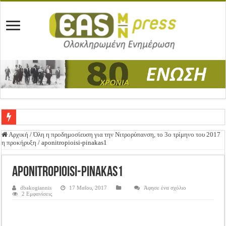
Ένωση Μεσολογγίου: Συγχαρητήρια Επιστολή προς Δήμο Μεσολογγίου
Αρχική
/
Όλη η προδημοσίευση για την Νιτρορύπανση, το 3ο τρίμηνο του 2017
η προκήρυξη
/
aponitropioisi-pinakas1
Καλή Ανάσταση & Καλό Πάσχα!
ΕΝΩΣΗ ΜΕΣΟΛΟΓΓΙΟΥ: ΕΚΛΟΓΙΚΗ ΓΕΝΙΚΗ ΣΥΝΕΛΕΥΣΗ
aponitropioisi-pinakas1
Δημοσιεύτηκε η Προδημοσίευση της Πρόσκλησης Σχεδίων Βελτίωσης
dbakogiannis
17 Μαΐου, 2017
Άφησε ένα σχόλιο
2 Εμφανίσεις
Ανακοίνωση: Επιστροφή ΦΠΑ
Καλά Χριστούγεννα! Καλή Χρονιά!