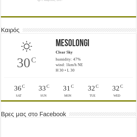
Καιρός
Mesolongi
Clear Sky
30
C
humidity: 47%
wind: 1km/h NE
H 30 • L 30
C
C
C
C
C
36
33
31
32
32
SAT
SUN
MON
TUE
WED
Βρες μας στο Facebook