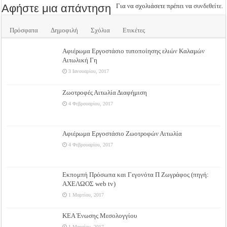
Αφήστε μια απάντηση
Για να σχολιάσετε πρέπει να
συνδεθείτε
.
Πρόσφατα
Δημοφιλή
Σχόλια
Ετικέτες
Αφιέρωμα Εργοστάσιο τυποποίησης ελιών Καλαμών
Αιτωλική Γη
3 Ιανουαρίου, 2017
Ζωοτροφές Αιτωλία Διαφήμιση
4 Φεβρουαρίου, 2017
Αφιέρωμα Εργοστάσιο Ζωοτροφών Αιτωλία
4 Φεβρουαρίου, 2017
Εκπομπή Πρόσωπα και Γεγονότα Π Ζωγράφος (πηγή:
ΑΧΕΛΩΟΣ web tv)
1 Μαρτίου, 2017
ΚΕΑ Ένωσης Μεσολογγίου
1 Μαρτίου, 2017