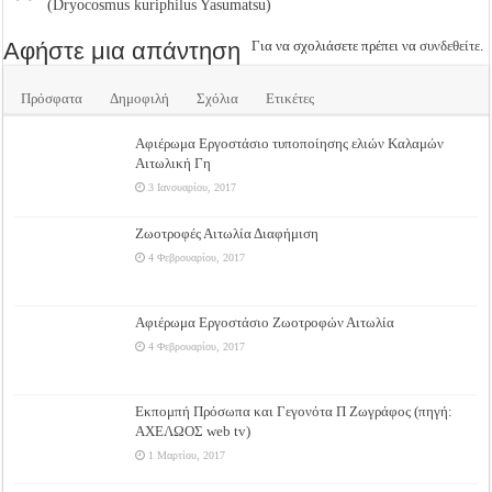
(Dryocosmus kuriphilus Yasumatsu)
Αφήστε μια απάντηση
Για να σχολιάσετε πρέπει να
συνδεθείτε
.
Πρόσφατα
Δημοφιλή
Σχόλια
Ετικέτες
Αφιέρωμα Εργοστάσιο τυποποίησης ελιών Καλαμών
Αιτωλική Γη
3 Ιανουαρίου, 2017
Ζωοτροφές Αιτωλία Διαφήμιση
4 Φεβρουαρίου, 2017
Αφιέρωμα Εργοστάσιο Ζωοτροφών Αιτωλία
4 Φεβρουαρίου, 2017
Εκπομπή Πρόσωπα και Γεγονότα Π Ζωγράφος (πηγή:
ΑΧΕΛΩΟΣ web tv)
1 Μαρτίου, 2017