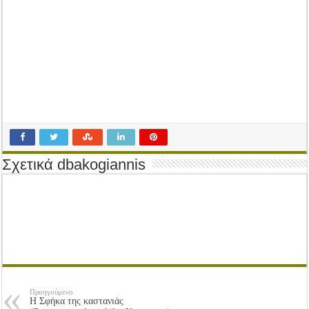
Tακτική Γενική Συνέλευση του Αγροτικού Συνεταιρισμού Μεσολογγίου-Ναυπακτ
Η περίοδος συγκομιδής της Ελιάς ξεκίνησε…με Μεγάλες Προσφορές!!
Οι Φθινοπωρινές σπορές ξεκίνησαν!
Ημερίδα: Τρέφοντας Βιώσιμα το Μέλλον: Η Δύναμη των Εντόμων
Σχετικά dbakogiannis
Προηγούμενο
Η Σφήκα της καστανιάς