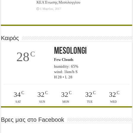
ΚΕΑ Ένωσης Μεσολογγίου
1 Μαρτίου, 2017
Καιρός
Mesolongi
28
C
Few Clouds
humidity: 65%
wind: 1km/h S
H 28 • L 28
C
C
C
C
C
34
32
32
32
32
SAT
SUN
MON
TUE
WED
Βρες μας στο Facebook