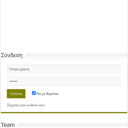
Σύνδεση
Να με θυμάσαι
Ξέχασες τοn κωδικό σου;
Team