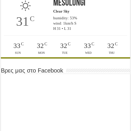
Mesolongi
Clear Sky
31
C
humidity: 53%
wind: 1km/h S
H 31 • L 31
C
C
C
C
C
33
32
32
33
32
SUN
MON
TUE
WED
THU
Βρες μας στο Facebook