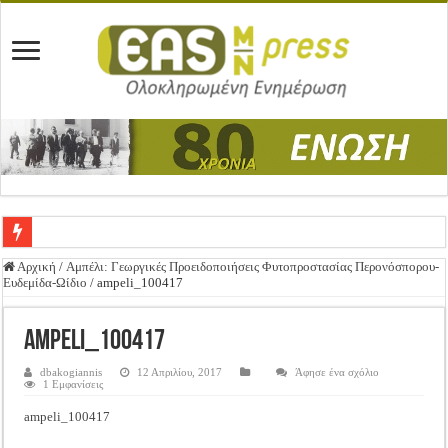
Ένωση Μεσολογγίου: Συγχαρητήρια Επιστολή προς Δήμο Μεσολογγίου
Αρχική
/
Αμπέλι: Γεωργικές Προειδοποιήσεις Φυτοπροστασίας Περονόσπορου-
Ευδεμίδα-Ωίδιο
/
ampeli_100417
Καλή Ανάσταση & Καλό Πάσχα!
ΕΝΩΣΗ ΜΕΣΟΛΟΓΓΙΟΥ: ΕΚΛΟΓΙΚΗ ΓΕΝΙΚΗ ΣΥΝΕΛΕΥΣΗ
ampeli_100417
Δημοσιεύτηκε η Προδημοσίευση της Πρόσκλησης Σχεδίων Βελτίωσης
dbakogiannis
12 Απριλίου, 2017
Άφησε ένα σχόλιο
1 Εμφανίσεις
Ανακοίνωση: Επιστροφή ΦΠΑ
ampeli_100417
Καλά Χριστούγεννα! Καλή Χρονιά!