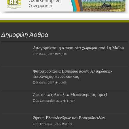
Δημοφιλή Άρθρα
Απαγορεύεται η καύση στα χωράφια από 1η Μαΐου
2 Μαΐου, 2017
24,148
Φυτοπροστασία Εσπεριδοειδών: Αλευρώδεις-
Τετράνυχος-Ψευδόκοκκος
9 Μαΐου, 2017
14,023
Ζωοτροφές Αιτωλία: Μειώνουμε τις τιμές!
29 Σεπτεμβρίου, 2019
11,637
Θρέψη Ελαιόδενδρων και Εσπεριδοειδών
28 Ιανουαρίου, 2025
8,870