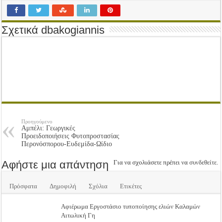
Tακτική Γενική Συνέλευση του Αγροτικού Συνεταιρισμού Μεσολογγίου-Ναυπακτ
Η περίοδος συγκομιδής της Ελιάς ξεκίνησε…με Μεγάλες Προσφορές!!
Σχετικά dbakogiannis
Οι Φθινοπωρινές σπορές ξεκίνησαν!
Ημερίδα: Τρέφοντας Βιώσιμα το Μέλλον: Η Δύναμη των Εντόμων
Προηγούμενο
Αμπέλι: Γεωργικές
Προειδοποιήσεις Φυτοπροστασίας
Περονόσπορου-Ευδεμίδα-Ωίδιο
Αφήστε μια απάντηση
Για να σχολιάσετε πρέπει να
συνδεθείτε
.
Πρόσφατα
Δημοφιλή
Σχόλια
Ετικέτες
Αφιέρωμα Εργοστάσιο τυποποίησης ελιών Καλαμών
Αιτωλική Γη