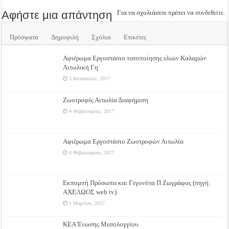
Αφήστε μια απάντηση
Για να σχολιάσετε πρέπει να
συνδεθείτε
.
Πρόσφατα
Δημοφιλή
Σχόλια
Ετικέτες
Αφιέρωμα Εργοστάσιο τυποποίησης ελιών Καλαμών
Αιτωλική Γη
3 Ιανουαρίου, 2017
Ζωοτροφές Αιτωλία Διαφήμιση
4 Φεβρουαρίου, 2017
Αφιέρωμα Εργοστάσιο Ζωοτροφών Αιτωλία
4 Φεβρουαρίου, 2017
Εκπομπή Πρόσωπα και Γεγονότα Π Ζωγράφος (πηγή:
ΑΧΕΛΩΟΣ web tv)
1 Μαρτίου, 2017
ΚΕΑ Ένωσης Μεσολογγίου