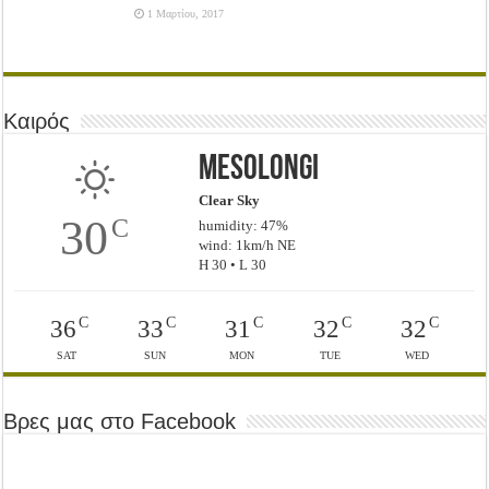
1 Μαρτίου, 2017
Καιρός
Mesolongi
Clear Sky
30
C
humidity: 47%
wind: 1km/h NE
H 30 • L 30
C
C
C
C
C
36
33
31
32
32
SAT
SUN
MON
TUE
WED
Βρες μας στο Facebook