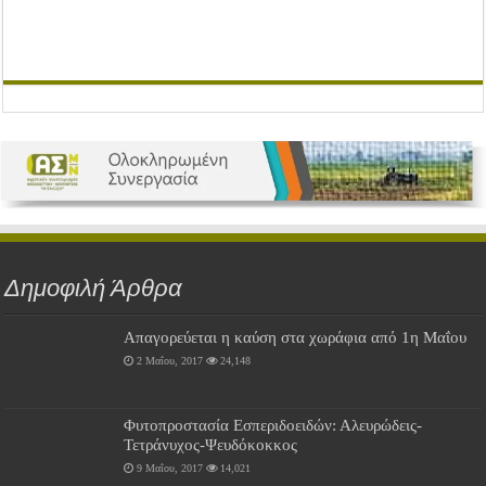
Δημοφιλή Άρθρα
Απαγορεύεται η καύση στα χωράφια από 1η Μαΐου
2 Μαΐου, 2017
24,148
Φυτοπροστασία Εσπεριδοειδών: Αλευρώδεις-
Τετράνυχος-Ψευδόκοκκος
9 Μαΐου, 2017
14,021