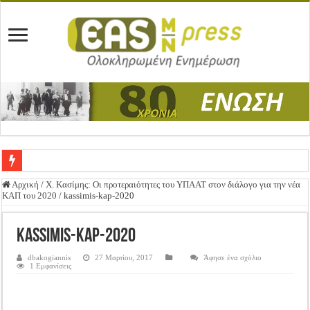
Ένωση Μεσολογγίου: Συγχαρητήρια Επιστολή προς Δήμο Μεσολογγίου
Αρχική
/
Χ. Κασίμης: Οι προτεραιότητες του ΥΠΑΑΤ στον διάλογο για την νέα
ΚΑΠ του 2020
/
kassimis-kap-2020
Καλή Ανάσταση & Καλό Πάσχα!
ΕΝΩΣΗ ΜΕΣΟΛΟΓΓΙΟΥ: ΕΚΛΟΓΙΚΗ ΓΕΝΙΚΗ ΣΥΝΕΛΕΥΣΗ
kassimis-kap-2020
Δημοσιεύτηκε η Προδημοσίευση της Πρόσκλησης Σχεδίων Βελτίωσης
dbakogiannis
27 Μαρτίου, 2017
Άφησε ένα σχόλιο
1 Εμφανίσεις
Ανακοίνωση: Επιστροφή ΦΠΑ
Καλά Χριστούγεννα! Καλή Χρονιά!