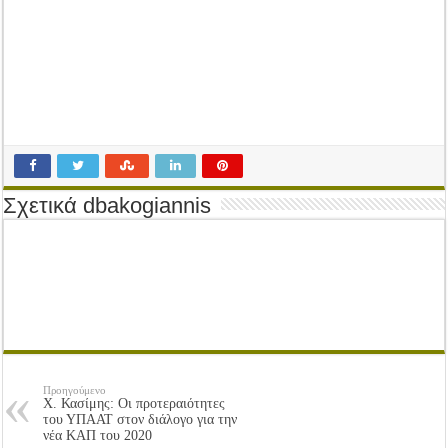
Tακτική Γενική Συνέλευση του Αγροτικού Συνεταιρισμού Μεσολογγίου-Ναυπακτ
Η περίοδος συγκομιδής της Ελιάς ξεκίνησε…με Μεγάλες Προσφορές!!
Οι Φθινοπωρινές σπορές ξεκίνησαν!
Ημερίδα: Τρέφοντας Βιώσιμα το Μέλλον: Η Δύναμη των Εντόμων
Σχετικά dbakogiannis
Προηγούμενο
Χ. Κασίμης: Οι προτεραιότητες
του ΥΠΑΑΤ στον διάλογο για την
νέα ΚΑΠ του 2020