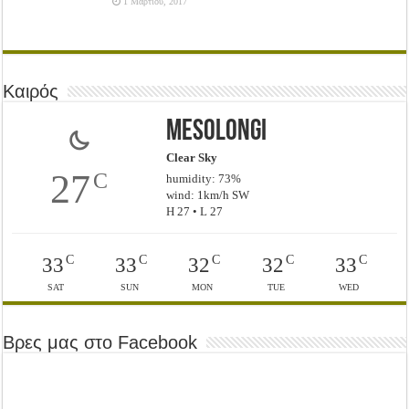
1 Μαρτίου, 2017
Καιρός
Mesolongi
Clear Sky
27
C
humidity: 73%
wind: 1km/h SW
H 27 • L 27
C
C
C
C
C
33
33
32
32
33
SAT
SUN
MON
TUE
WED
Βρες μας στο Facebook