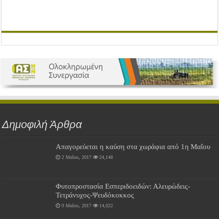
Δημοφιλή Άρθρα
Απαγορεύεται η καύση στα χωράφια από 1η Μαΐου
2 Μαΐου, 2017
24,148
Φυτοπροστασία Εσπεριδοειδών: Αλευρώδεις-
Τετράνυχος-Ψευδόκοκκος
9 Μαΐου, 2017
14,022