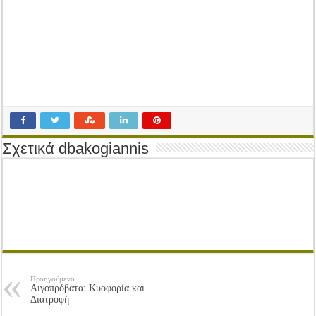
Tακτική Γενική Συνέλευση του Αγροτικού Συνεταιρισμού Μεσολογγίου-Ναυπακτ
Η περίοδος συγκομιδής της Ελιάς ξεκίνησε…με Μεγάλες Προσφορές!!
Οι Φθινοπωρινές σπορές ξεκίνησαν!
Ημερίδα: Τρέφοντας Βιώσιμα το Μέλλον: Η Δύναμη των Εντόμων
Σχετικά dbakogiannis
Προηγούμενο
Αιγοπρόβατα: Κυοφορία και
Διατροφή