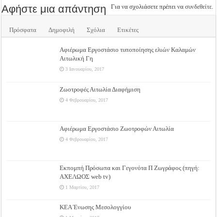
Αφήστε μια απάντηση
Για να σχολιάσετε πρέπει να
συνδεθείτε
.
Πρόσφατα
Δημοφιλή
Σχόλια
Ετικέτες
Αφιέρωμα Εργοστάσιο τυποποίησης ελιών Καλαμών
Αιτωλική Γη
3 Ιανουαρίου, 2017
Ζωοτροφές Αιτωλία Διαφήμιση
4 Φεβρουαρίου, 2017
Αφιέρωμα Εργοστάσιο Ζωοτροφών Αιτωλία
4 Φεβρουαρίου, 2017
Εκπομπή Πρόσωπα και Γεγονότα Π Ζωγράφος (πηγή:
ΑΧΕΛΩΟΣ web tv)
1 Μαρτίου, 2017
ΚΕΑ Ένωσης Μεσολογγίου