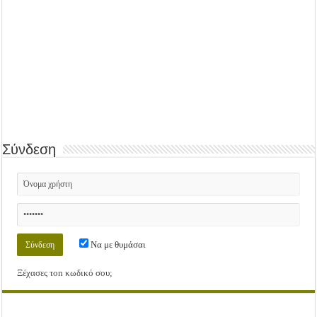
Σύνδεση
Να με θυμάσαι
Ξέχασες τοn κωδικό σου;