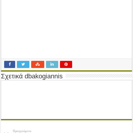
Tακτική Γενική Συνέλευση του Αγροτικού Συνεταιρισμού Μεσολογγίου-Ναυπακτ
Η περίοδος συγκομιδής της Ελιάς ξεκίνησε…με Μεγάλες Προσφορές!!
Οι Φθινοπωρινές σπορές ξεκίνησαν!
Ημερίδα: Τρέφοντας Βιώσιμα το Μέλλον: Η Δύναμη των Εντόμων
Σχετικά dbakogiannis
Προηγούμενο