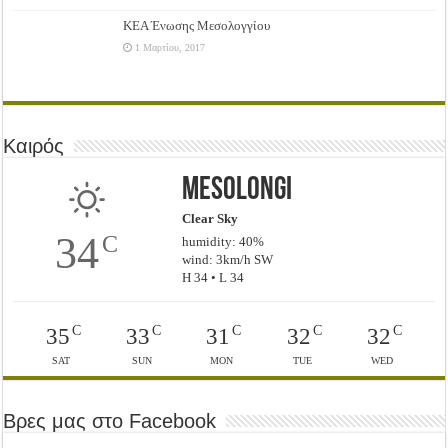
ΚΕΑ Ένωσης Μεσολογγίου
1 Μαρτίου, 2017
Καιρός
Mesolongi
Clear Sky
34
C
humidity: 40%
wind: 3km/h SW
H 34 • L 34
C
C
C
C
C
35
33
31
32
32
SAT
SUN
MON
TUE
WED
Βρες μας στο Facebook