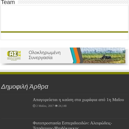
Team
Δημοφιλή Άρθρα
Απαγορεύεται η καύση στα χωράφια από 1η Μαΐου
2 Μαΐου, 2017
24,148
Φυτοπροστασία Εσπεριδοειδών: Αλευρώδεις-
Τετράνυχος-Ψευδόκοκκος