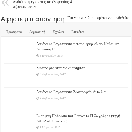
Ανάκληση έγκρισης κυκλοφορίας 4
ζιζανιοκτόνων
Αφήστε μια απάντηση
Για να σχολιάσετε πρέπει να
συνδεθείτε
.
Πρόσφατα
Δημοφιλή
Σχόλια
Ετικέτες
Αφιέρωμα Εργοστάσιο τυποποίησης ελιών Καλαμών
Αιτωλική Γη
3 Ιανουαρίου, 2017
Ζωοτροφές Αιτωλία Διαφήμιση
4 Φεβρουαρίου, 2017
Αφιέρωμα Εργοστάσιο Ζωοτροφών Αιτωλία
4 Φεβρουαρίου, 2017
Εκπομπή Πρόσωπα και Γεγονότα Π Ζωγράφος (πηγή:
ΑΧΕΛΩΟΣ web tv)
1 Μαρτίου, 2017