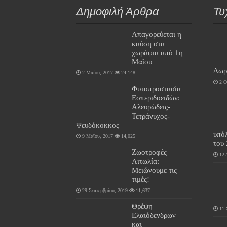
Δημοφιλή Άρθρα
Τυ
Απαγορεύεται η
καύση στα
χωράφια από 1η
Μαΐου
Δωρ
2 Μαΐου, 2017
24,148
2 Ο
Φυτοπροστασία
Εσπεριδοειδών:
Αλευρώδεις-
Τετράνυχος-
Ψευδόκοκκος
υπό
9 Μαΐου, 2017
14,025
του
Ζωοτροφές
12 
Αιτωλία:
Μειώνουμε τις
τιμές!
29 Σεπτεμβρίου, 2019
11,637
Θρέψη
11 
Ελαιόδενδρων
και