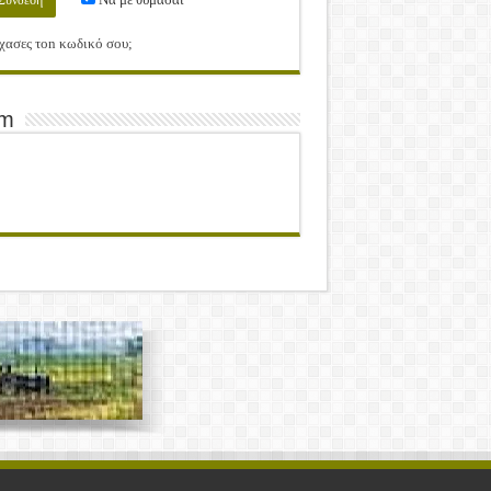
χασες τοn κωδικό σου;
am