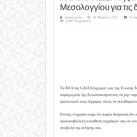
Καλά Χριστούγεννα! Καλή Χ
Μεσολογγίου για τι
Tακτική Γενική Συνέλευση 
easmn-press
14 Μαρτίου, 2017
Ενισχ
Η περίοδος συγκομιδής της
6,007 Εμφανίσεις
Οι Φθινοπωρινές σπορές ξεκ
Ημερίδα: Τρέφοντας Βιώσιμ
T
α ΚΕΑ της
GAIA
Επιχειρείν και της Ένωσης 
παραγωγούς της Αιτωλοακαρνανίας να μην παρα
προσωπικά τους έγγραφα, όπως το εκκαθαριστικ
Επίσης ενημερώνουμε ότι καμία δέσμευση δεν 
προκαταβολική κατάθεση εγγράφων σας σε οπο
υποβολή της αίτησής σας.