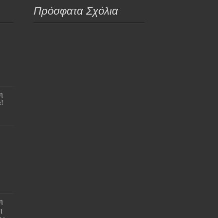
Πρόσφατα Σχόλια
η
!
η
η