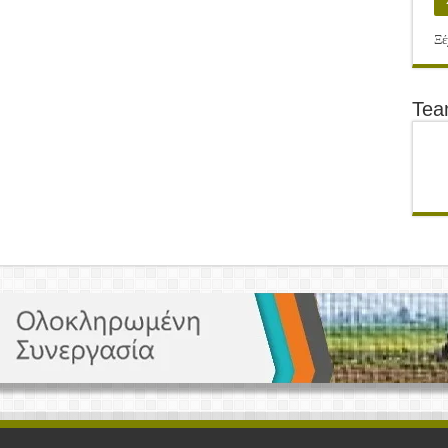
Ξέ
Te