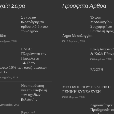
χαία Σειρά
Πρόσφατα Άρθρα
Σε τροχιά
Ένωση
υλοποίησης το
Μεσολογγίου:
αρδευτικό δίκτυο
Συγχαρητήρια
του Δήμου
Επιστολή προς
ίδας
Δήμο Μεσολογγίου
κτωβρίου, 2020
17 Απριλίου, 2026
ΕΛΓΑ:
Καλή Ανάστασ
Πληρώνεται την
& Καλό Πάσχα
Παρασκευή
8 Απριλίου, 2026
14/12 το
λοιπο 10% των αποζημιώσεων
ΕΝΩΣΗ
 2017
Δεκεμβρίου, 2018
Νέα παράταση
ΜΕΣΟΛΟΓΓΙΟΥ: ΕΚΛΟΓΙΚΗ
για την υποβολή
ΓΕΝΙΚΗ ΣΥΝΕΛΕΥΣΗ
των σχεδίων
30 Μαρτίου, 2026
βελτίωσης
Δημοσιεύτηκε 
Σεπτεμβρίου, 2018
Προδημοσίευσ
Εκπομπή