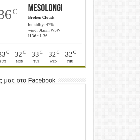
Mesolongi
36
C
Broken Clouds
humidity: 47%
wind: 3km/h WSW
H 36 • L 36
C
C
C
C
C
33
32
33
32
32
SUN
MON
TUE
WED
THU
ς μας στο Facebook