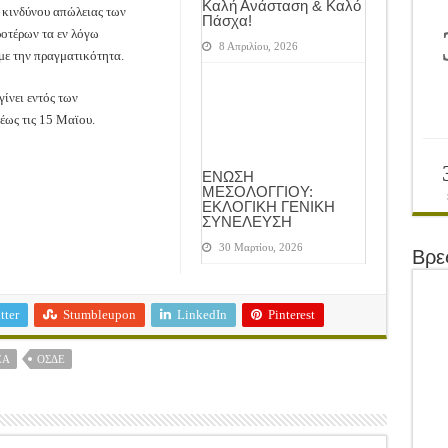
Καλή Ανάσταση & Καλό
 κινδύνου απώλειας των
Πάσχα!
ροτέρων τα εν λόγω
8 Απριλίου, 2026
με την πραγματικότητα.
ίνει εντός των
έως τις 15 Μαϊου.
ΕΝΩΣΗ
ΜΕΣΟΛΟΓΓΙΟΥ:
ΕΚΛΟΓΙΚΗ ΓΕΝΙΚΗ
ΣΥΝΕΛΕΥΣΗ
30 Μαρτίου, 2026
Βρε
tter
Stumbleupon
LinkedIn
Pinterest
ΕΑ
ΟΣΔΕ