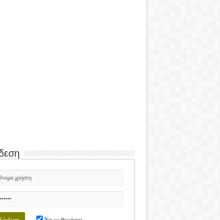
δεση
Να με θυμάσαι