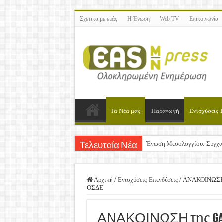
Σχετικά με εμάς
Η Ένωση
Web TV
Επικοινωνία
Τα Νέα μας
Παραγωγή
Ενισχύσεις-
Ένωση Μεσολογγίου: Συγχα
Τελευταία Νέα
Καλή Ανάσταση & Καλό Πά
ΕΝΩΣΗ ΜΕΣΟΛΟΓΓΙΟΥ: Ε
Αρχική
/
Ενισχύσεις-Επενδύσεις
/
ΑΝΑΚΟΙΝΩΣΗ τη
ΟΣΔΕ
Δημοσιεύτηκε η Προδημοσίε
Ανακοίνωση: Επιστροφή Φ
ΑΝΑΚΟΙΝΩΣΗ της GAIA