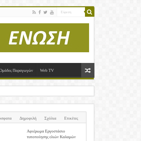
-Ομάδες Παραγωγών
Web TV
όσφατα
Δημοφιλή
Σχόλια
Ετικέτες
Αφιέρωμα Εργοστάσιο
τυποποίησης ελιών Καλαμών