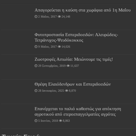
Απαγορεύεται η καύση στα χωράφια από 1η Μαΐου
2 Μαΐου, 2017
24,148
Φυτοπροστασία Εσπεριδοειδών: Αλευρώδεις-
Τετράνυχος-Ψευδόκοκκος
9 Μαΐου, 2017
14,026
Ζωοτροφές Αιτωλία: Μειώνουμε τις τιμές!
29 Σεπτεμβρίου, 2019
11,637
Θρέψη Ελαιόδενδρων και Εσπεριδοειδών
28 Ιανουαρίου, 2025
8,870
Επανέρχεται το παλιό καθεστώς για απόκτηση
αγροτικού από ετεροεπαγγελματίες αγρότες
5 Ιουνίου, 2018
8,863