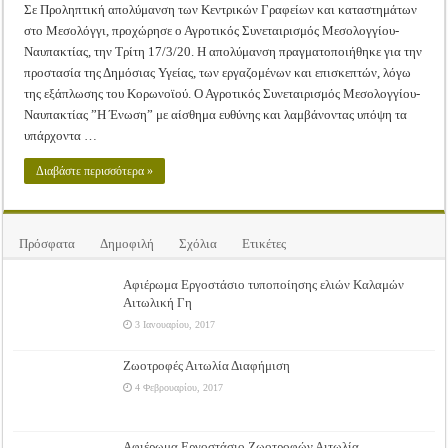
Σε Προληπτική απολύμανση των Κεντρικών Γραφείων και καταστημάτων
στο Μεσολόγγι, προχώρησε ο Αγροτικός Συνεταιρισμός Μεσολογγίου-
Ναυπακτίας, την Τρίτη 17/3/20. Η απολύμανση πραγματοποιήθηκε για την
προστασία της Δημόσιας Υγείας, των εργαζομένων και επισκεπτών, λόγω
της εξάπλωσης του Κορωνοϊού. Ο Αγροτικός Συνεταιρισμός Μεσολογγίου-
Ναυπακτίας ”Η Ένωση” με αίσθημα ευθύνης και λαμβάνοντας υπόψη τα
υπάρχοντα …
Διαβάστε περισσότερα »
Πρόσφατα
Δημοφιλή
Σχόλια
Ετικέτες
Αφιέρωμα Εργοστάσιο τυποποίησης ελιών Καλαμών
Αιτωλική Γη
3 Ιανουαρίου, 2017
Ζωοτροφές Αιτωλία Διαφήμιση
4 Φεβρουαρίου, 2017
Αφιέρωμα Εργοστάσιο Ζωοτροφών Αιτωλία