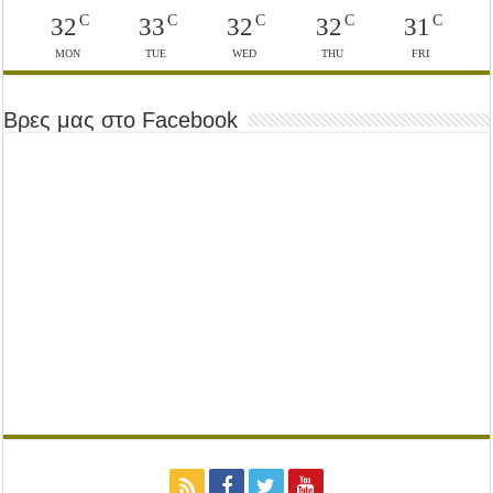
C
C
C
C
C
32
33
32
32
31
MON
TUE
WED
THU
FRI
Βρες μας στο Facebook