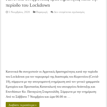
περίοδο του Lockdown
στο
5 Νοεμβρίου, 2020
Παραγωγή
Δεν επιτρέπεται σχολιασμός
Κανονικά
οι
Αγροτικές
δραστηριότητες
κατά
την
περίοδο
του
Lockdown
Κανονικά θα συνεχιστούν οι Αγροτικές δραστηριότητες κατά την περίοδο
του Lockdown για τον περιορισμό της διασποράς του Κορονοϊου (Covid-
19), σύμφωνα με την απογευματινή ενημέρωση από τον γενικό γραμματέα
Εμπορίου και Προστασίας Καταναλωτή του υπουργείου Ανάπτυξης και
Επενδύσεων Κο. Παναγιώτη Σταμπουλίδη. Σύμφωνα με την ενημέρωση:
Από το Σάββατο 7 Νοεμβρίου και ώρα 06.00 σε …
Διαβάστε περισσότερα »