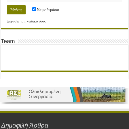
Να με θυμάσαι
Ξέχασες τοn κωδικό σου;
Team
Δημοφιλή Άρθρα