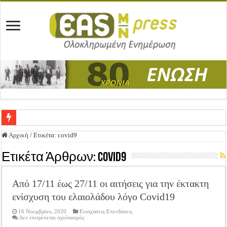
Ένωση Μεσολογγίου: Συγχαρητήρια Επιστολή προς Δήμο Μεσολογγίου
Αρχική
/
Ετικέτα:
covid9
Καλή Ανάσταση & Καλό Πάσχα!
Ετικέτα Άρθρων:
covid9
ΕΝΩΣΗ ΜΕΣΟΛΟΓΓΙΟΥ: ΕΚΛΟΓΙΚΗ ΓΕΝΙΚΗ ΣΥΝΕΛΕΥΣΗ
Από 17/11 έως 27/11 οι αιτήσεις για την έκτακτη
Δημοσιεύτηκε η Προδημοσίευση της Πρόσκλησης Σχεδίων Βελτίωσης
ενίσχυση του ελαιολάδου λόγο Covid19
Ανακοίνωση: Επιστροφή ΦΠΑ
16 Νοεμβρίου, 2020
Ενισχύσεις-Επενδύσεις
Καλά Χριστούγεννα! Καλή Χρονιά!
στο
Δεν επιτρέπεται σχολιασμός
Από