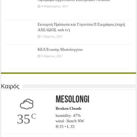
4 Φεβρουαρίου, 2017
Εκπομπή Πρόσωπα και Γεγονότα Π Ζωγράφος (πηγή:
ΑΧΕΛΩΟΣ web tv)
1 Μαρτίου, 2017
ΚΕΑ Ένωσης Μεσολογγίου
1 Μαρτίου, 2017
Καιρός
Mesolongi
Broken Clouds
35
C
humidity: 47%
wind: 3km/h NW
H 35 • L 35