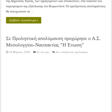
της Δημόσιας Υγείας, των εργαζομένων και επισκεπτών, στα πλαίσια του
περιορισμού της εξάπλωσης του Κορωνοϊού. Οι προληπτικές απολυμάνσεις
θα συνεχιστούν σε …
Διαβάστε περισσότερα »
Σε Προληπτική απολύμανση προχώρησε ο Α.Σ.
Μεσολογγίου-Ναυπακτίας ”Η Ένωση”
στο
18 Μαρτίου, 2020
Τα νέα μας
Δεν επιτρέπεται σχολιασμός
Σε
Προληπτική
απολύμανση
προχώρησε
ο
Α.Σ.
Μεσολογγίου-
Ναυπακτίας
”Η
Ένωση”