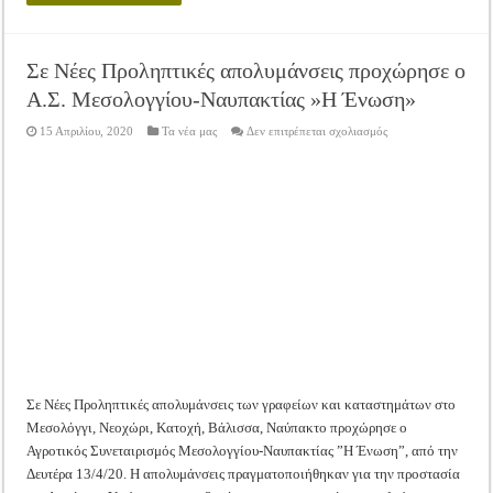
Σε Νέες Προληπτικές απολυμάνσεις προχώρησε ο
Α.Σ. Μεσολογγίου-Ναυπακτίας »Η Ένωση»
στο
15 Απριλίου, 2020
Τα νέα μας
Δεν επιτρέπεται σχολιασμός
Σε
Νέες
Προληπτικές
απολυμάνσεις
προχώρησε
ο
Α.Σ.
Μεσολογγίου-
Ναυπακτίας
»Η
Ένωση»
Σε Νέες Προληπτικές απολυμάνσεις των γραφείων και καταστημάτων στο
Μεσολόγγι, Νεοχώρι, Κατοχή, Βάλισσα, Ναύπακτο προχώρησε ο
Αγροτικός Συνεταιρισμός Μεσολογγίου-Ναυπακτίας ”Η Ένωση”, από την
Δευτέρα 13/4/20. Η απολυμάνσεις πραγματοποιήθηκαν για την προστασία