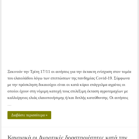
17/11
Tακτική Γενική Συνέλευση του Αγροτικού Συνεταιρισμού Μεσολογγίου-Ναυπακτ
έως
27/11
Η περίοδος συγκομιδής της Ελιάς ξεκίνησε…με Μεγάλες Προσφορές!!
οι
αιτήσεις
για
Οι Φθινοπωρινές σπορές ξεκίνησαν!
την
έκτακτη
ενίσχυση
Ημερίδα: Τρέφοντας Βιώσιμα το Μέλλον: Η Δύναμη των Εντόμων
του
ελαιολάδου
λόγο
Covid19
Ξεκινούν την Τρίτη 17/11 οι αιτήσεις για την έκτακτη ενίσχυση στον τομέα
του ελαιολάδου λόγω των επιπτώσεων της πανδημίας Covid-19. Σύμφωνα
με την πρόσκληση δικαιούχοι είναι οι κατά κύριο επάγγελμα αγρότες οι
οποίοι έχουν στη νόμιμη κατοχή τους επιλέξιμη έκταση αγροτεμαχίων με
καλλιέργειες ελιάς ελαιοποιήσιμης ή/και διπλής κατεύθυνσης. Οι αιτήσεις
…
Διαβάστε περισσότερα »
Κανονικά οι Αγροτικές δραστηριότητες κατά την