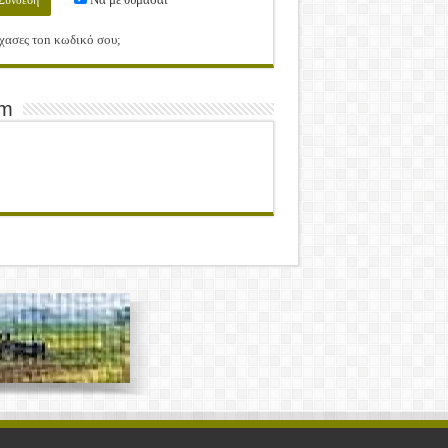
χασες τοn κωδικό σου;
am