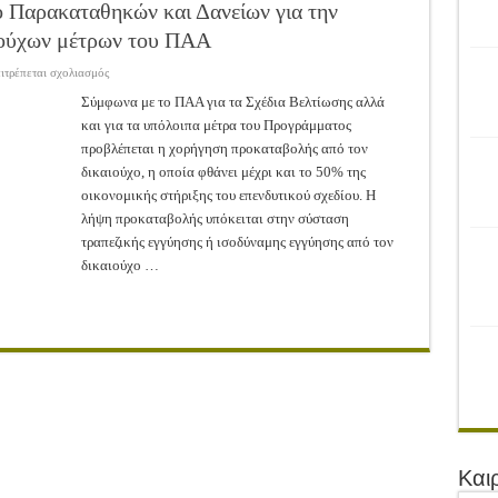
ρονιά!
 Παρακαταθηκών και Δανείων για την
αιούχων μέτρων του ΠΑΑ
του Αγροτικού Συνεταιρισμού Μεσολογγίου-Ναυπακτίας ”Η Ένωση”
 Ελιάς ξεκίνησε…με Μεγάλες Προσφορές!!
στο
ιτρέπεται σχολιασμός
Συμφωνία
ΥπΑΑΤ
Σύμφωνα με το ΠΑΑ για τα Σχέδια Βελτίωσης αλλά
ίνησαν!
με
και για τα υπόλοιπα μέτρα του Προγράμματος
το
Ταμείο
α το Μέλλον: Η Δύναμη των Εντόμων
προβλέπεται η χορήγηση προκαταβολής από τον
Παρακαταθηκών
και
δικαιούχο, η οποία φθάνει μέχρι και το 50% της
Δανείων
για
οικονομικής στήριξης του επενδυτικού σχεδίου. Η
την
λήψη προκαταβολής υπόκειται στην σύσταση
εγγυητική
των
τραπεζικής εγγύησης ή ισοδύναμης εγγύησης από τον
αγροτών
–
δικαιούχο …
δικαιούχων
μέτρων
του
ΠΑΑ
Και