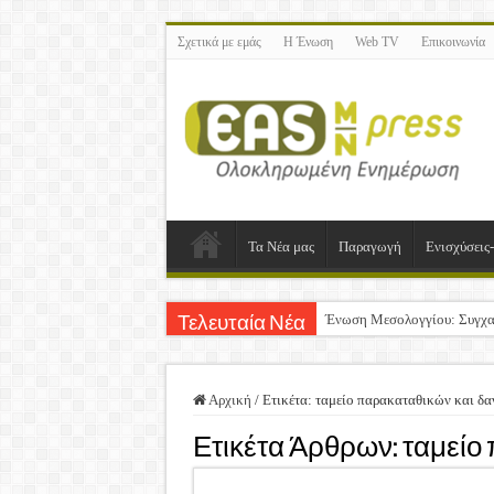
Σχετικά με εμάς
Η Ένωση
Web TV
Επικοινωνία
Τα Νέα μας
Παραγωγή
Ενισχύσεις
Ένωση Μεσολογγίου: Συγχα
Τελευταία Νέα
Καλή Ανάσταση & Καλό Πά
ΕΝΩΣΗ ΜΕΣΟΛΟΓΓΙΟΥ: Ε
Αρχική
/
Ετικέτα:
ταμείο παρακαταθικών και δα
Δημοσιεύτηκε η Προδημοσίε
Ετικέτα Άρθρων:
ταμείο
Ανακοίνωση: Επιστροφή Φ