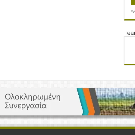
Ξέ
Te