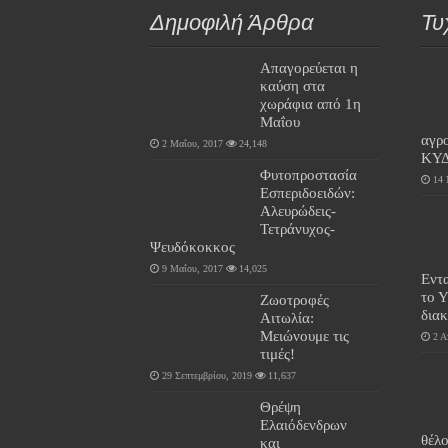
Δημοφιλή Άρθρα
Τυ
Απαγορεύεται η
καύση στα
χωράφια από 1η
Μαΐου
αγρ
2 Μαΐου, 2017
24,148
ΚΥ
Φυτοπροστασία
14 
Εσπεριδοειδών:
Αλευρώδεις-
Τετράνυχος-
Ψευδόκοκκος
9 Μαΐου, 2017
14,025
Εντα
το 
Ζωοτροφές
δια
Αιτωλία:
Μειώνουμε τις
2 Α
τιμές!
29 Σεπτεμβρίου, 2019
11,637
Θρέψη
Ελαιόδενδρων
θέλ
και