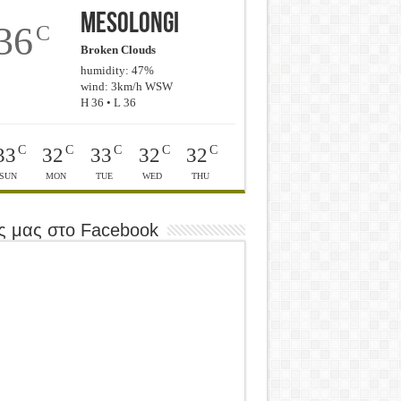
Mesolongi
36
C
Broken Clouds
humidity: 47%
wind: 3km/h WSW
H 36 • L 36
C
C
C
C
C
33
32
33
32
32
SUN
MON
TUE
WED
THU
ς μας στο Facebook