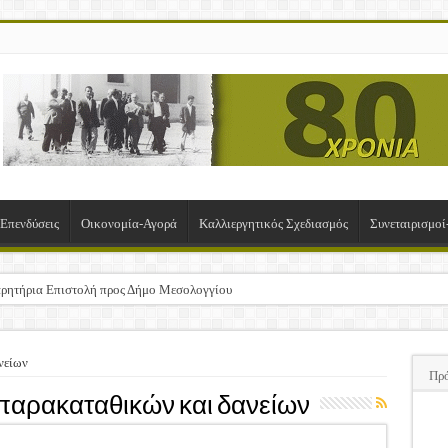
-Επενδύσεις
Οικονομία-Αγορά
Καλλιεργητικός Σχεδιασμός
Συνεταιρισμο
ρητήρια Επιστολή προς Δήμο Μεσολογγίου
σχα!
ΚΛΟΓΙΚΗ ΓΕΝΙΚΗ ΣΥΝΕΛΕΥΣΗ
νείων
Πρ
υση της Πρόσκλησης Σχεδίων Βελτίωσης
 παρακαταθικών και δανείων
ΠΑ