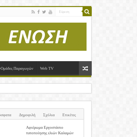
ί-Ομάδες Παραγωγών
Web TV
όσφατα
Δημοφιλή
Σχόλια
Ετικέτες
Αφιέρωμα Εργοστάσιο
τυποποίησης ελιών Καλαμών