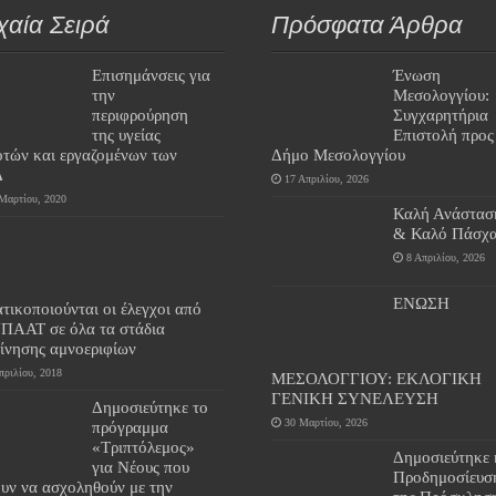
χαία Σειρά
Πρόσφατα Άρθρα
Επισημάνσεις για
Ένωση
την
Μεσολογγίου:
περιφρούρηση
Συγχαρητήρια
της υγείας
Επιστολή προς
οτών και εργαζομένων των
Δήμο Μεσολογγίου
Δ
17 Απριλίου, 2026
Μαρτίου, 2020
Καλή Ανάστασ
& Καλό Πάσχα
8 Απριλίου, 2026
ΕΝΩΣΗ
τικοποιούνται οι έλεγχοι από
ΥΠΑΑΤ σε όλα τα στάδια
κίνησης αμνοεριφίων
πριλίου, 2018
ΜΕΣΟΛΟΓΓΙΟΥ: ΕΚΛΟΓΙΚΗ
ΓΕΝΙΚΗ ΣΥΝΕΛΕΥΣΗ
Δημοσιεύτηκε το
30 Μαρτίου, 2026
πρόγραμμα
«Τριπτόλεμος»
Δημοσιεύτηκε 
για Νέους που
Προδημοσίευσ
ουν να ασχοληθούν με την