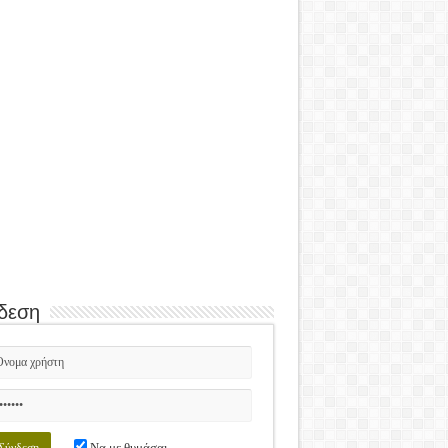
δεση
Να με θυμάσαι