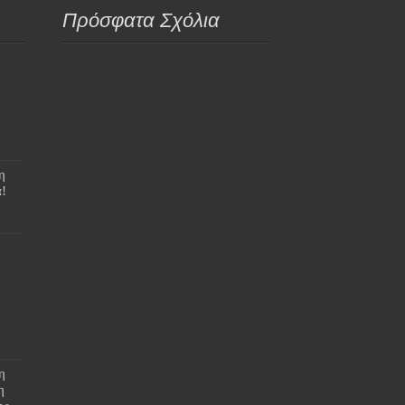
Πρόσφατα Σχόλια
η
!
η
η