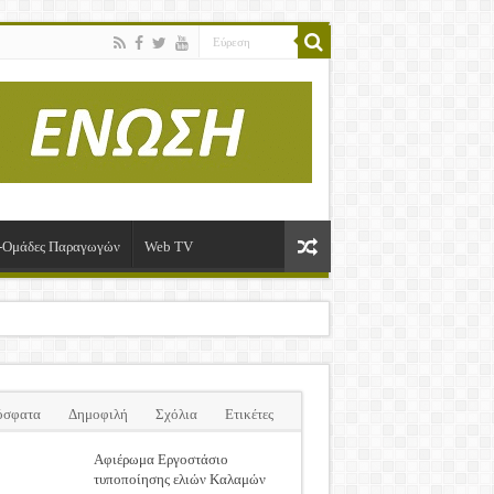
ί-Ομάδες Παραγωγών
Web TV
όσφατα
Δημοφιλή
Σχόλια
Ετικέτες
Αφιέρωμα Εργοστάσιο
τυποποίησης ελιών Καλαμών