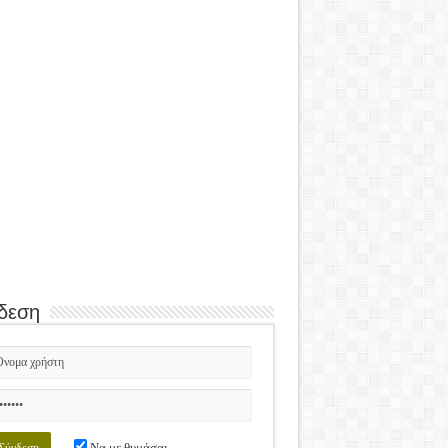
δεση
Να με θυμάσαι