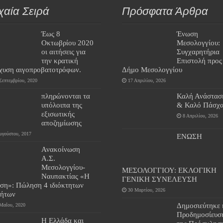
χαία Σειρά
Πρόσφατα Άρθρα
Έως 8
Ένωση
Οκτωβρίου 2020
Μεσολογγίου:
οι αιτήσεις για
Συγχαρητήρια
την κρατική
Επιστολή προς
σχυση αιγοπροβατοτρόφων.
Δήμο Μεσολογγίου
Σεπτεμβρίου, 2020
17 Απριλίου, 2026
πληρώνονται τα
Καλή Ανάστασ
υπόλοιπα της
& Καλό Πάσχα
εξισωτικής
8 Απριλίου, 2026
αποζημίωσης
υγούστου, 2017
ΕΝΩΣΗ
Ανακοίνωση
Α.Σ.
Μεσολογγίου-
ΜΕΣΟΛΟΓΓΙΟΥ: ΕΚΛΟΓΙΚΗ
Ναυπακτίας «Η
ΓΕΝΙΚΗ ΣΥΝΕΛΕΥΣΗ
ση»: Πώληση 4 ιδιόκτητων
30 Μαρτίου, 2026
νήτων
Δημοσιεύτηκε 
Μαΐου, 2020
Προδημοσίευσ
Η Ελλάδα και