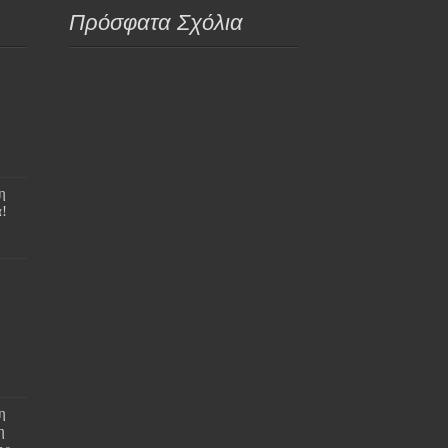
Πρόσφατα Σχόλια
η
!
η
η