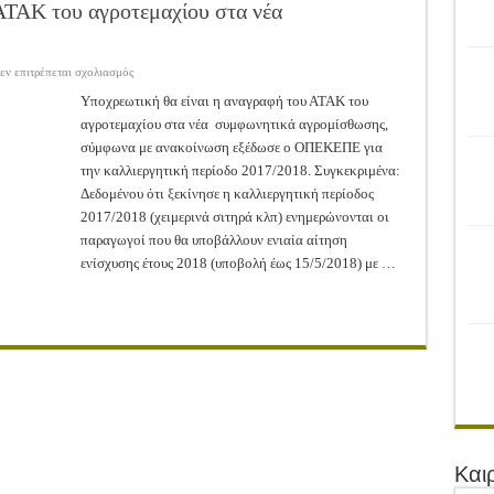
ρονιά!
ΑΤΑΚ του αγροτεμαχίου στα νέα
του Αγροτικού Συνεταιρισμού Μεσολογγίου-Ναυπακτίας ”Η Ένωση”
 Ελιάς ξεκίνησε…με Μεγάλες Προσφορές!!
στο
εν επιτρέπεται σχολιασμός
Υποχρεωτική
η
Υποχρεωτική θα είναι η αναγραφή του ΑΤΑΚ του
ίνησαν!
αναγραφή
αγροτεμαχίου στα νέα συμφωνητικά αγρομίσθωσης,
του
ΑΤΑΚ
α το Μέλλον: Η Δύναμη των Εντόμων
σύμφωνα με ανακοίνωση εξέδωσε ο ΟΠΕΚΕΠΕ για
του
αγροτεμαχίου
την καλλιεργητική περίοδο 2017/2018. Συγκεκριμένα:
στα
νέα
Δεδομένου ότι ξεκίνησε η καλλιεργητική περίοδος
Συμφωνητικά
2017/2018 (χειμερινά σιτηρά κλπ) ενημερώνονται οι
Αγρομίσθωσης
παραγωγοί που θα υποβάλλουν ενιαία αίτηση
ενίσχυσης έτους 2018 (υποβολή έως 15/5/2018) με …
Και