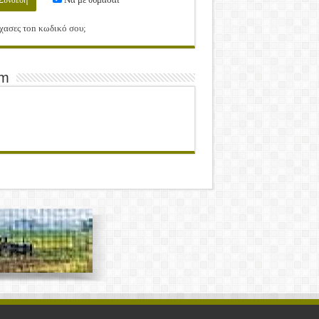
χασες τοn κωδικό σου;
am