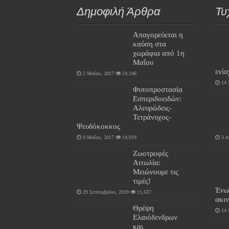
Δημοφιλή Άρθρα
Τυ
Απαγορεύεται η
καύση στα
χωράφια από 1η
Μαΐου
ενί
2 Μαΐου, 2017
24,146
14 
Φυτοπροστασία
Εσπεριδοειδών:
Αλευρώδεις-
Τετράνυχος-
Ψευδόκοκκος
9 Μαΐου, 2017
14,019
3 Α
Ζωοτροφές
Αιτωλία:
Μειώνουμε τις
τιμές!
Ένω
29 Σεπτεμβρίου, 2019
11,637
ακι
Θρέψη
14 
Ελαιόδενδρων
και