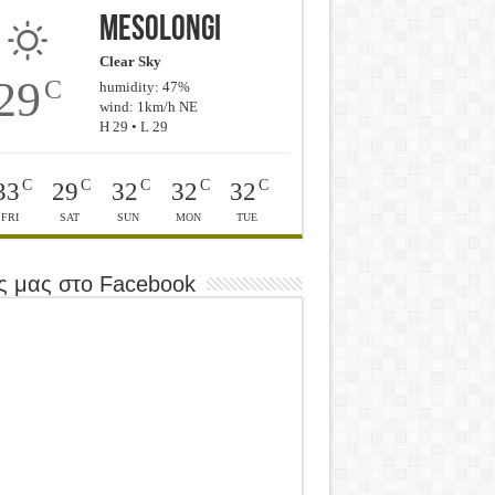
Mesolongi
Clear Sky
29
C
humidity: 47%
wind: 1km/h NE
H 29 • L 29
C
C
C
C
C
33
29
32
32
32
FRI
SAT
SUN
MON
TUE
ς μας στο Facebook