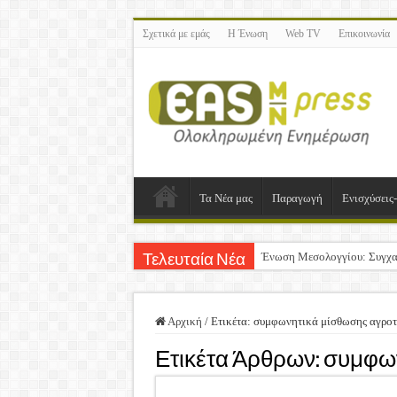
Σχετικά με εμάς
Η Ένωση
Web TV
Επικοινωνία
Τα Νέα μας
Παραγωγή
Ενισχύσεις
Ένωση Μεσολογγίου: Συγχα
Τελευταία Νέα
Καλή Ανάσταση & Καλό Πά
ΕΝΩΣΗ ΜΕΣΟΛΟΓΓΙΟΥ: Ε
Αρχική
/
Ετικέτα:
συμφωνητικά μίσθωσης αγροτ
Δημοσιεύτηκε η Προδημοσίε
Ετικέτα Άρθρων:
συμφων
Ανακοίνωση: Επιστροφή Φ