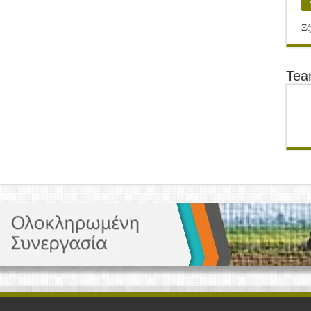
Ξέ
Te