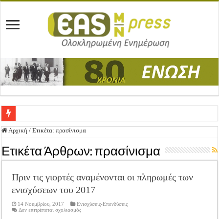
Ένωση Μεσολογγίου: Συγχαρητήρια Επιστολή προς Δήμο Μεσολογγίου
Αρχική
/
Ετικέτα:
πρασίνισμα
Καλή Ανάσταση & Καλό Πάσχα!
Ετικέτα Άρθρων:
πρασίνισμα
ΕΝΩΣΗ ΜΕΣΟΛΟΓΓΙΟΥ: ΕΚΛΟΓΙΚΗ ΓΕΝΙΚΗ ΣΥΝΕΛΕΥΣΗ
Πριν τις γιορτές αναμένονται οι πληρωμές των
Δημοσιεύτηκε η Προδημοσίευση της Πρόσκλησης Σχεδίων Βελτίωσης
ενισχύσεων του 2017
Ανακοίνωση: Επιστροφή ΦΠΑ
14 Νοεμβρίου, 2017
Ενισχύσεις-Επενδύσεις
Καλά Χριστούγεννα! Καλή Χρονιά!
στο
Δεν επιτρέπεται σχολιασμός
Πριν