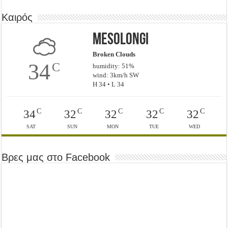
Καιρός
Mesolongi
Broken Clouds
34
C
humidity: 51%
wind: 3km/h SW
H 34 • L 34
C
C
C
C
C
34
32
32
32
32
SAT
SUN
MON
TUE
WED
Βρες μας στο Facebook