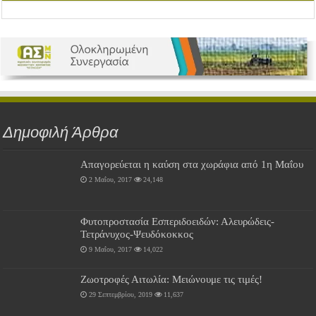
Δημοφιλή Άρθρα
Απαγορεύεται η καύση στα χωράφια από 1η Μαΐου
2 Μαΐου, 2017
24,148
Φυτοπροστασία Εσπεριδοειδών: Αλευρώδεις-
Τετράνυχος-Ψευδόκοκκος
9 Μαΐου, 2017
14,022
Ζωοτροφές Αιτωλία: Μειώνουμε τις τιμές!
29 Σεπτεμβρίου, 2019
11,637