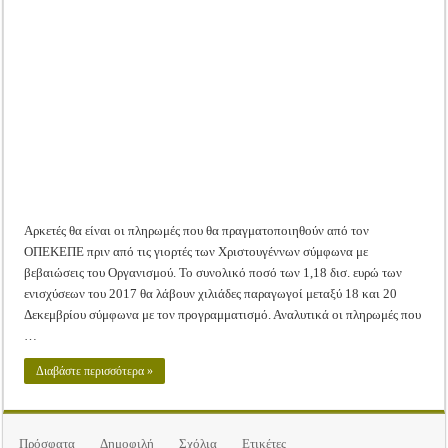
τις
Tακτική Γενική Συνέλευση του Αγροτικού Συνεταιρισμού Μεσολογγίου-Ναυπακτ
γιορτές
αναμένονται
Η περίοδος συγκομιδής της Ελιάς ξεκίνησε…με Μεγάλες Προσφορές!!
οι
πληρωμές
των
Οι Φθινοπωρινές σπορές ξεκίνησαν!
ενισχύσεων
του
2017
Ημερίδα: Τρέφοντας Βιώσιμα το Μέλλον: Η Δύναμη των Εντόμων
Αρκετές θα είναι οι πληρωμές που θα πραγματοποιηθούν από τον
ΟΠΕΚΕΠΕ πριν από τις γιορτές των Χριστουγέννων σύμφωνα με
βεβαιώσεις του Οργανισμού. Το συνολικό ποσό των 1,18 δισ. ευρώ των
ενισχύσεων του 2017 θα λάβουν χιλιάδες παραγωγοί μεταξύ 18 και 20
Δεκεμβρίου σύμφωνα με τον προγραμματισμό. Αναλυτικά οι πληρωμές που
…
Διαβάστε περισσότερα »
Πρόσφατα
Δημοφιλή
Σχόλια
Ετικέτες