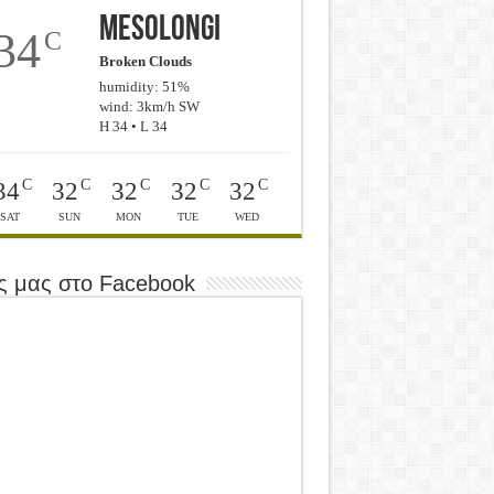
Mesolongi
34
C
Broken Clouds
humidity: 51%
wind: 3km/h SW
H 34 • L 34
C
C
C
C
C
34
32
32
32
32
SAT
SUN
MON
TUE
WED
ς μας στο Facebook