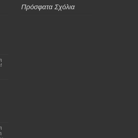
Πρόσφατα Σχόλια
η
!
η
η