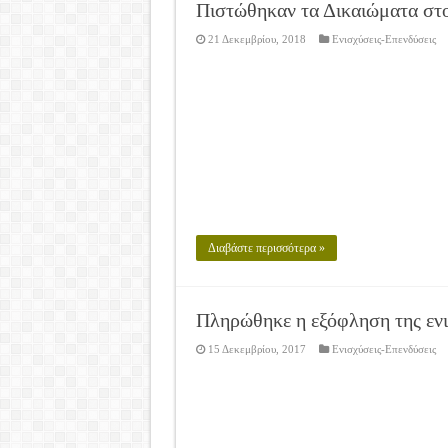
Καλά Χριστούγεννα! Καλή Χ
Πιστώθηκαν τα Δικαιώματα στ
Tακτική Γενική Συνέλευση 
21 Δεκεμβρίου, 2018
Ενισχύσεις-Επενδύσεις
Η περίοδος συγκομιδής της
Οι Φθινοπωρινές σπορές ξεκ
Ημερίδα: Τρέφοντας Βιώσιμ
Διαβάστε περισσότερα »
Πληρώθηκε η εξόφληση της ενι
15 Δεκεμβρίου, 2017
Ενισχύσεις-Επενδύσεις