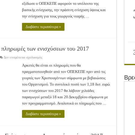
εξέδωσε ο ΟΠΕΚΕΠΕ αφορούν το υπόλοιπο της
βασικής ενίσχυσης, την πράσινη ενίσχυση ύψους και
την ενίσχυση για τους γεωργούς νεαρής …
Διαβάστε περισσότερα »
οι πληρωμές των ενισχύσεων του 2017
στο
Δεν επιτρέπεται σχολιασμός
Πριν
τις
Αρκετές θα είναι οι πληρωμές που θα
γιορτές
πραγματοποιηθούν από τον ΟΠΕΚΕΠΕ πριν από τις
αναμένονται
οι
Βρε
γιορτές των Χριστουγέννων σύμφωνα με βεβαιώσεις
πληρωμές
των
του Οργανισμού. Το συνολικό ποσό των 1,18 δισ. ευρώ
ενισχύσεων
του
των ενισχύσεων του 2017 θα λάβουν χιλιάδες
2017
παραγωγοί μεταξύ 18 και 20 Δεκεμβρίου σύμφωνα με
τον προγραμματισμό. Αναλυτικά οι πληρωμές που …
Διαβάστε περισσότερα »