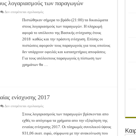
ρονιά!
ους λογαριασμούς των παραγωγών
του Αγροτικού Συνεταιρισμού Μεσολογγίου-Ναυπακτίας ”Η Ένωση”
στο
Δεν επιτρέπεται σχολιασμός
Πιστώθηκαν
τα
 Ελιάς ξεκίνησε…με Μεγάλες Προσφορές!!
Πιστώθηκαν σήμερα το βράδυ (21:00) τα δικαιώματα
Δικαιώματα
στους λογαριασμούς των παραγωγών. Η πληρωμή
στους
ίνησαν!
λογαριασμούς
αφορά το υπόλοιπο της Βασικής ενίσχυσης έτους
των
παραγωγών
2018 καθώς και την πράσινη ενίσχυση. Επίσης οι
α το Μέλλον: Η Δύναμη των Εντόμων
πιστώσεις αφορούν τους παραγωγούς για τους οποίους
δεν υπάρχουν οφειλές και κατασχετήριες αποφάσεις.
Για τους υπόλοιπους παραγωγούς η πίστωση των
χρημάτων θα …
αίας ενίσχυσης 2017
στο
Δεν επιτρέπεται σχολιασμός
Πληρώθηκε
η
Στους λογαριασμούς των παραγωγών βρίσκονται απο
εξόφληση
εχθές το απόγευμα τα χρήματα απο την εξόφληση της
της
ενιαίας
ενιαίας ενίσχυσης 2017. Οι πληρωμές συνολικού ύψους
ενίσχυσης
Και
2017
931,06 εκατ. ευρώ, σύμφωνα με την ανακοίνωση που