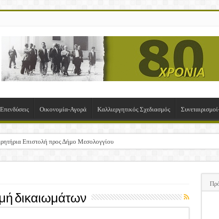
-Επενδύσεις
Οικονομία-Αγορά
Καλλιεργητικός Σχεδιασμός
Συνεταιρισμο
ρητήρια Επιστολή προς Δήμο Μεσολογγίου
σχα!
ΚΛΟΓΙΚΗ ΓΕΝΙΚΗ ΣΥΝΕΛΕΥΣΗ
Πρ
υση της Πρόσκλησης Σχεδίων Βελτίωσης
ή δικαιωμάτων
ΠΑ