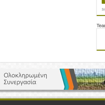
Ξέ
Te