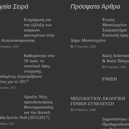
χαία Σειρά
Πρόσφατα Άρθρα
Ενημέρωση για
Ένωση
την εξέλιξη των
Μεσολογγίου:
καιρικών
Συγχαρητήρια
φαινομένων στην
Επιστολή προς
. Αιτωλοακαρνανίας
Δήμο Μεσολογγίου
ανουαρίου, 2019
17 Απριλίου, 2026
Καθορίστηκε στα
Καλή Ανάστασ
50 εκατ. το
& Καλό Πάσχα
συνολικό ύψος
8 Απριλίου, 2026
ενίσχυσης
δεδεμένης Αιγοπρόβειου
ΕΝΩΣΗ
τος για το 2017
Ιουνίου, 2017
Αμπέλι: Νέες
ΜΕΣΟΛΟΓΓΙΟΥ: ΕΚΛΟΓΙΚΗ
προειδοποιήσεις
ΓΕΝΙΚΗ ΣΥΝΕΛΕΥΣΗ
Φυτοπροστασίας
30 Μαρτίου, 2026
για την Δυτική
άδα Δελτίο Νο8 (30/5/2017)
Δημοσιεύτηκε 
Προδημοσίευσ
Μαΐου, 2017