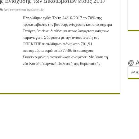
ς Ενίσχυσης των Δικαιωμάτων έτους 2017
στο
Δεν επιτρέπεται σχολιασμός
Πληρώθηκε
το
Πληρώθηκε εχθές Τρίτη 24/10/2017 το 70% της
70%
προκαταβολής της βασικής ενίσχυσης και από σήμερα
της
Βασικής
Τετάρτη θα είναι διαθέσιμα στους λογαριασμούς των
Ενίσχυσης
των
παραγωγών. Σύμφωνα με την ανακοίνωση του
Δικαιωμάτων
έτους
ΟΠΕΚΕΠΕ πιστώθηκαν πάνω απο 701,91
2017
εκατομμύρια ευρώ σε 537.406 δικαιούχους.
Συγκεκριμένα η ανακοίνωση αναφέρει: Με βάση τη
@ 
νέα Κοινή Γεωργική Πολιτική της Ευρωπαϊκής
@ A