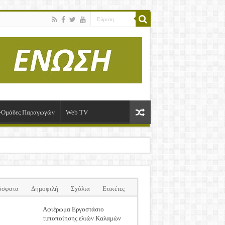
ί-Ομάδες Παραγωγών
Web TV
όσφατα
Δημοφιλή
Σχόλια
Ετικέτες
Αφιέρωμα Εργοστάσιο
τυποποίησης ελιών Καλαμών