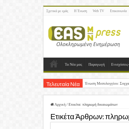
Σχετικά με εμάς
Η Ένωση
Web TV
Επικοινωνία
Τα Νέα μας
Παραγωγή
Ενισχύσεις
Ένωση Μεσολογγίου: Συγχα
Τελευταία Νέα
Καλή Ανάσταση & Καλό Πά
ΕΝΩΣΗ ΜΕΣΟΛΟΓΓΙΟΥ: Ε
Αρχική
/
Ετικέτα:
πληρωμή δικαιωμάτων
Δημοσιεύτηκε η Προδημοσίε
Ετικέτα Άρθρων:
πληρωμ
Ανακοίνωση: Επιστροφή Φ