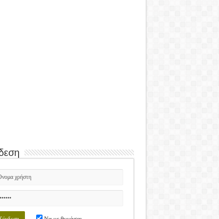
δεση
Να με θυμάσαι