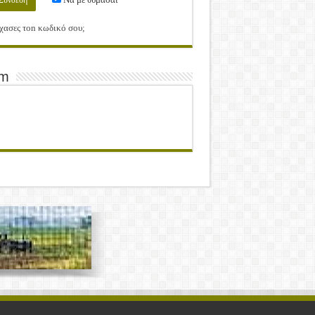
χασες τοn κωδικό σου;
am