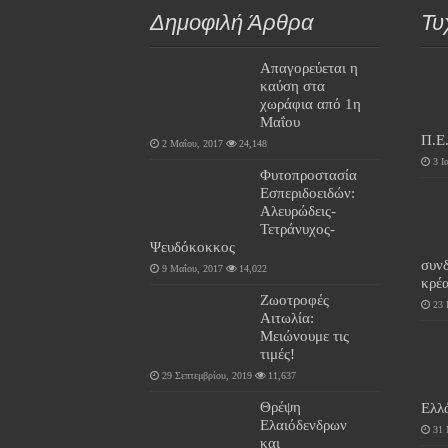
Δημοφιλή Άρθρα
Τυ
Απαγορεύεται η
καύση στα
χωράφια από 1η
Μαΐου
Π.Ε
2 Μαΐου, 2017
24,148
3 Ι
Φυτοπροστασία
Εσπεριδοειδών:
Αλευρώδεις-
Τετράνυχος-
Ψευδόκοκκος
συν
9 Μαΐου, 2017
14,022
κρέα
Ζωοτροφές
23 
Αιτωλία:
Μειώνουμε τις
τιμές!
29 Σεπτεμβρίου, 2019
11,637
Θρέψη
Ελλ
Ελαιόδενδρων
31 
και