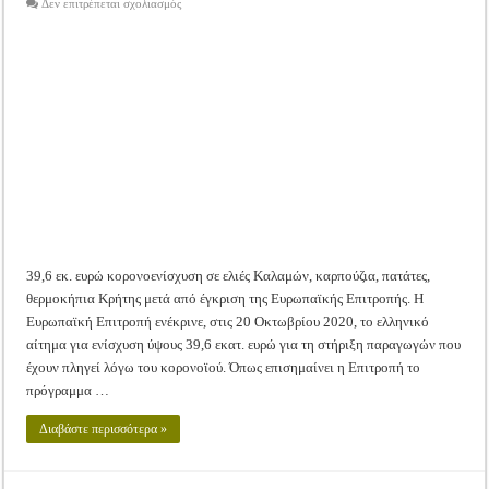
στο
Δεν επιτρέπεται σχολιασμός
Tακτική Γενική Συνέλευση του Αγροτικού Συνεταιρισμού Μεσολογγίου-Ναυπακτ
Εγκρίθηκε
απο
την
Η περίοδος συγκομιδής της Ελιάς ξεκίνησε…με Μεγάλες Προσφορές!!
Ε.Ε.
η
Οι Φθινοπωρινές σπορές ξεκίνησαν!
ενίσχυση
στους
παραγωγούς
Ημερίδα: Τρέφοντας Βιώσιμα το Μέλλον: Η Δύναμη των Εντόμων
Καλαμών
λόγω
κορονοϊού
39,6 εκ. ευρώ κορονοενίσχυση σε ελιές Καλαμών, καρπούζια, πατάτες,
θερμοκήπια Κρήτης μετά από έγκριση της Ευρωπαϊκής Επιτροπής. Η
Ευρωπαϊκή Επιτροπή ενέκρινε, στις 20 Οκτωβρίου 2020, το ελληνικό
αίτημα για ενίσχυση ύψους 39,6 εκατ. ευρώ για τη στήριξη παραγωγών που
έχουν πληγεί λόγω του κορονοϊού. Όπως επισημαίνει η Επιτροπή το
πρόγραμμα …
Διαβάστε περισσότερα »