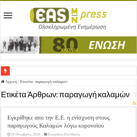
Ένωση Μεσολογγίου: Συγχαρητήρια Επιστολή προς Δήμο Μεσολογγίου
Αρχική
/
Ετικέτα:
παραγωγή καλαμών
Καλή Ανάσταση & Καλό Πάσχα!
Ετικέτα Άρθρων:
παραγωγή καλαμών
ΕΝΩΣΗ ΜΕΣΟΛΟΓΓΙΟΥ: ΕΚΛΟΓΙΚΗ ΓΕΝΙΚΗ ΣΥΝΕΛΕΥΣΗ
Δημοσιεύτηκε η Προδημοσίευση της Πρόσκλησης Σχεδίων Βελτίωσης
Εγκρίθηκε απο την Ε.Ε. η ενίσχυση στους
Ανακοίνωση: Επιστροφή ΦΠΑ
παραγωγούς Καλαμών λόγω κορονοϊού
Καλά Χριστούγεννα! Καλή Χρονιά!
20 Οκτωβρίου, 2020
Ενισχύσεις-Επενδύσεις