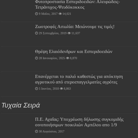
Φυτοπροστασία Εσπεριδοειδών: Αλευρώδεις-
Τετράνυχος-Ψευδόκοκκος
9 Μαΐου, 2017
14,021
Ζωοτροφές Αιτωλία: Μειώνουμε τις τιμές!
29 Σεπτεμβρίου, 2019
11,637
Θρέψη Ελαιόδενδρων και Εσπεριδοειδών
28 Ιανουαρίου, 2025
8,870
Επανέρχεται το παλιό καθεστώς για απόκτηση
αγροτικού από ετεροεπαγγελματίες αγρότες
5 Ιουνίου, 2018
8,863
Τυχαία Σειρά
Π.Ε. Αχαΐας: Υποχρέωση δήλωσης συγκομιδής
οινοποιήσιμων ποικιλιών Αμπέλου απο 1/9
30 Αυγούστου, 2017