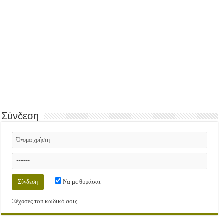
Σύνδεση
Να με θυμάσαι
Ξέχασες τοn κωδικό σου;