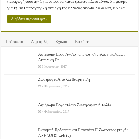
παραγωγή τους την 1η Ιουνίου, να καταστρέφεται. Δεδομένου, ότι μιλάμε
για τη Νο1 παραγωγική περιοχή της Ελλάδας σε ελιά Καλαμών, εύκολα …
Διαβάστε περισσότερα »
Πρόσφατα
Δημοφιλή
Σχόλια
Ετικέτες
Αφιέρωμα Εργοστάσιο τυποποίησης ελιών Καλαμών
Αιτωλική Γη
3 Ιανουαρίου, 2017
Ζωοτροφές Αιτωλία Διαφήμιση
4 Φεβρουαρίου, 2017
Αφιέρωμα Εργοστάσιο Ζωοτροφών Αιτωλία
4 Φεβρουαρίου, 2017
Εκπομπή Πρόσωπα και Γεγονότα Π Ζωγράφος (πηγή:
ΑΧΕΛΩΟΣ web tv)