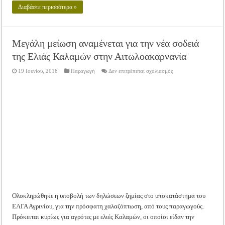
Διαβάστε περισσότερα »
Μεγάλη μείωση αναμένεται για την νέα σοδειά
της Ελιάς Καλαμών στην Αιτωλοακαρνανία
στο
19 Ιουνίου, 2018
Παραγωγή
Δεν επιτρέπεται σχολιασμός
Μεγάλη
μείωση
αναμένεται
για
την
νέα
σοδειά
της
Ελιάς
Καλαμών
στην
Αιτωλοακαρνανία
Ολοκληρώθηκε η υποβολή των δηλώσεων ζημίας στο υποκατάστημα του
ΕΛΓΑ Αγρινίου, για την πρόσφατη χαλαζόπτωση, από τους παραγωγούς.
Πρόκειται κυρίως για αγρότες με ελιές Καλαμών, οι οποίοι είδαν την