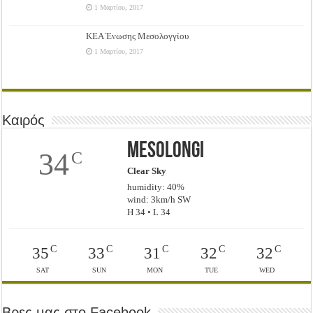
1 Μαρτίου, 2017
ΚΕΑ Ένωσης Μεσολογγίου
1 Μαρτίου, 2017
Καιρός
Mesolongi
34
C
Clear Sky
humidity: 40%
wind: 3km/h SW
H 34 • L 34
C
C
C
C
C
35
33
31
32
32
SAT
SUN
MON
TUE
WED
Βρες μας στο Facebook