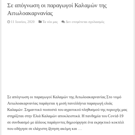
Σε απόγνωση οι παραγωγοί Καλαμών της
Αιτωλοακαρνανίας
στο
11 Ιουνίου, 2020
Τα νέα μας
Δεν επιτρέπεται σχολιασμός
Σε
απόγνωση
οι
παραγωγοί
Καλαμών
της
Αιτωλοακαρνανίας
Σε απόγνωση οι παραγωγοί Καλαμών της Αιτωλοακαρνανίας Στο νομό
Αιτωλοακαρνανίας παράγεται η μισή πανελλήνια παραγωγή ελιάς
Καλαμών. Σημαντικό ποσοστό του αγροτικού πληθυσμού της περιοχής μας
στηρίζεται στην Ελιά Καλαμών αποκλειστικά. Η πανδημία του Covid-19
σε συνδυασμό με άλλους παράγοντες δημιούργησε ένα εκρηκτικό κοκτέιλ
που οδήγησε σε ελάχιστη ζήτηση ακόμη και …