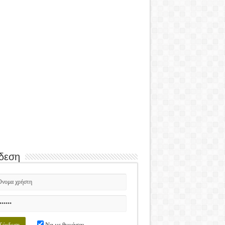
δεση
Να με θυμάσαι