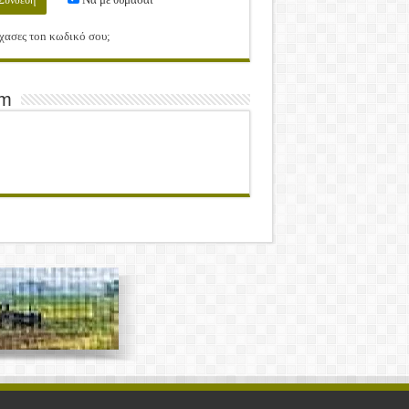
χασες τοn κωδικό σου;
am