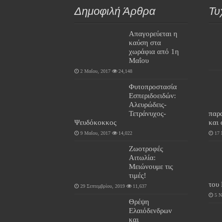
Δημοφιλή Άρθρα
Τυ
Απαγορεύεται η
καύση στα
χωράφια από 1η
Μαΐου
2 Μαΐου, 2017
24,148
Φυτοπροστασία
Εσπεριδοειδών:
Αλευρώδεις-
Τετράνυχος-
παρ
Ψευδόκοκκος
και
9 Μαΐου, 2017
14,022
17 
Ζωοτροφές
Αιτωλία:
Μειώνουμε τις
τιμές!
του
29 Σεπτεμβρίου, 2019
11,637
5 Ν
Θρέψη
Ελαιόδενδρων
και