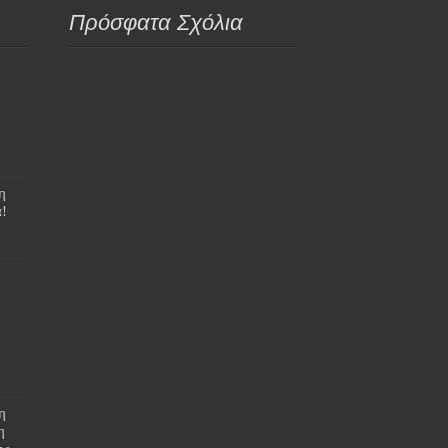
Πρόσφατα Σχόλια
η
!
η
η