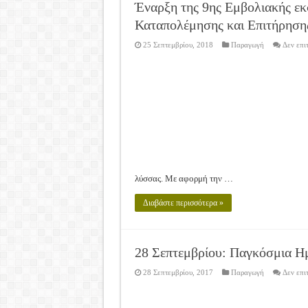
Καλά Χριστούγεννα! Καλή Χ
Έναρξη της 9ης Εμβολιακής ε
Καταπολέμησης και Επιτήρησ
Tακτική Γενική Συνέλευση 
Η περίοδος συγκομιδής της
25 Σεπτεμβρίου, 2018
Παραγωγή
Δεν επι
Οι Φθινοπωρινές σπορές ξεκ
Ημερίδα: Τρέφοντας Βιώσιμ
λύσσας. Με αφορμή την …
Διαβάστε περισσότερα »
28 Σεπτεμβρίου: Παγκόσμια Η
28 Σεπτεμβρίου, 2017
Παραγωγή
Δεν επι