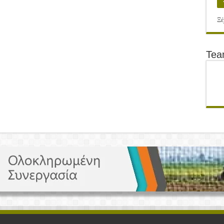
Ξέ
Te