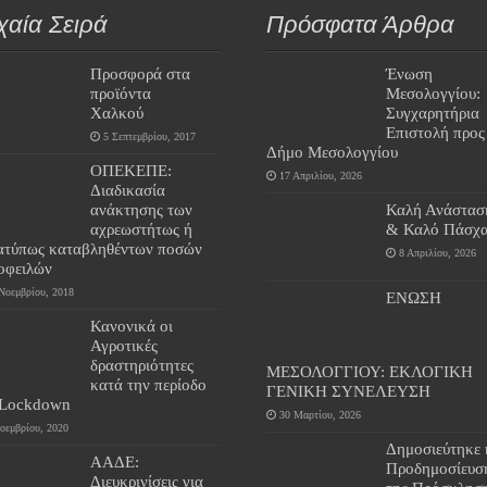
χαία Σειρά
Πρόσφατα Άρθρα
Προσφορά στα
Ένωση
προϊόντα
Μεσολογγίου:
Χαλκού
Συγχαρητήρια
Επιστολή προς
5 Σεπτεμβρίου, 2017
Δήμο Μεσολογγίου
ΟΠΕΚΕΠΕ:
17 Απριλίου, 2026
Διαδικασία
ανάκτησης των
Καλή Ανάστασ
αχρεωστήτως ή
& Καλό Πάσχα
ατύπως καταβληθέντων ποσών
8 Απριλίου, 2026
 οφειλών
Νοεμβρίου, 2018
ΕΝΩΣΗ
Κανονικά οι
Αγροτικές
δραστηριότητες
ΜΕΣΟΛΟΓΓΙΟΥ: ΕΚΛΟΓΙΚΗ
κατά την περίοδο
ΓΕΝΙΚΗ ΣΥΝΕΛΕΥΣΗ
 Lockdown
30 Μαρτίου, 2026
οεμβρίου, 2020
Δημοσιεύτηκε 
ΑΑΔΕ:
Προδημοσίευσ
Διευκρινίσεις για