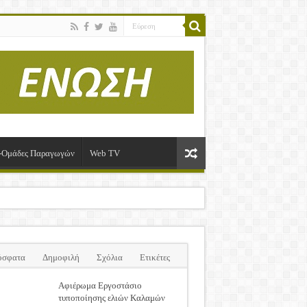
ί-Ομάδες Παραγωγών
Web TV
όσφατα
Δημοφιλή
Σχόλια
Ετικέτες
Αφιέρωμα Εργοστάσιο
τυποποίησης ελιών Καλαμών