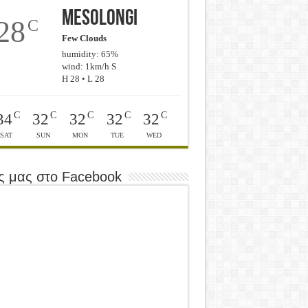
Mesolongi
28
C
Few Clouds
humidity: 65%
wind: 1km/h S
H 28 • L 28
C
C
C
C
C
34
32
32
32
32
SAT
SUN
MON
TUE
WED
ς μας στο Facebook