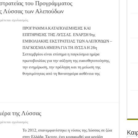
ρονιά!
κστρατείας του Προγράμματος
ης Λύσσας των Αλεπούδων
του Αγροτικού Συνεταιρισμού Μεσολογγίου-Ναυπακτίας ”Η Ένωση”
 Ελιάς ξεκίνησε…με Μεγάλες Προσφορές!!
στο
τρέπεται σχολιασμός
Έναρξη
της
ΠΡΟΓΡΑΜΜΑ ΚΑΤΑΠΟΛΕΜΗΣΗΣ ΚΑΙ
ίνησαν!
9ης
ΕΠΙΤΗΡΗΣΗΣ ΤΗΣ ΛΥΣΣΑΣ. ΕΝΑΡΞΗ 9ης
Εμβολιακής
εκστρατείας
α το Μέλλον: Η Δύναμη των Εντόμων
ΕΜΒΟΛΙΑΚΗΣ ΕΚΣΤΡΑΤΕΙΑΣ ΤΩΝ ΑΛΕΠΟΥΔΩΝ –
του
Προγράμματος
ΠΑΓΚΟΣΜΙΑ ΗΜΕΡΑ ΓΙΑ ΤΗ ΛΥΣΣΑ Η 28η
Καταπολέμησης
και
Σεπτεμβρίου είναι επίσημα η παγκόσμια ημέρα
Επιτήρησης
πρωτοβουλίας για την αύξηση της ευαισθητοποίησης,
Λύσσας
των
την ενημέρωση, την πρόληψη και τη μείωση της
Αλεπούδων
θνησιμότητας από τη θανατηφόρα ασθένεια της
μέρα της Λύσσας
στο
τρέπεται σχολιασμός
28
Σεπτεμβρίου:
To 2012, επανεμφανίστηκε η νόσος της Λύσσας σε ζώα
Και
Παγκόσμια
στην Ελλάδα. Έκτοτε, έχει κορυφωθεί μια μεγάλη
Ημέρα