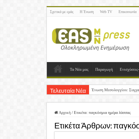
Σχετικά με εμάς
Η Ένωση
Web TV
Επικοινωνία
Τα Νέα μας
Παραγωγή
Ενισχύσεις
Ένωση Μεσολογγίου: Συγχα
Τελευταία Νέα
Καλή Ανάσταση & Καλό Πά
ΕΝΩΣΗ ΜΕΣΟΛΟΓΓΙΟΥ: Ε
Αρχική
/
Ετικέτα:
παγκόσμια ημέρα λύσσας
Δημοσιεύτηκε η Προδημοσίε
Ετικέτα Άρθρων:
παγκόσ
Ανακοίνωση: Επιστροφή Φ