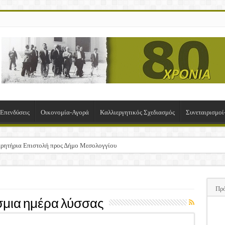
-Επενδύσεις
Οικονομία-Αγορά
Καλλιεργητικός Σχεδιασμός
Συνεταιρισμο
ρητήρια Επιστολή προς Δήμο Μεσολογγίου
σχα!
ΚΛΟΓΙΚΗ ΓΕΝΙΚΗ ΣΥΝΕΛΕΥΣΗ
Πρ
υση της Πρόσκλησης Σχεδίων Βελτίωσης
μια ημέρα λύσσας
ΠΑ