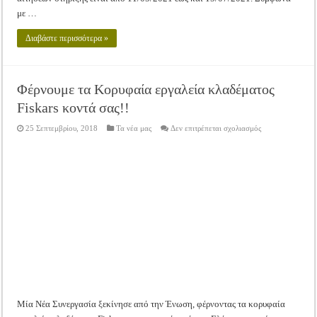
με …
Διαβάστε περισσότερα »
Φέρνουμε τα Κορυφαία εργαλεία κλαδέματος
Fiskars κοντά σας!!
στο
25 Σεπτεμβρίου, 2018
Τα νέα μας
Δεν επιτρέπεται σχολιασμός
Φέρνουμε
τα
Κορυφαία
εργαλεία
κλαδέματος
Fiskars
κοντά
σας!!
Μία Νέα Συνεργασία ξεκίνησε από την Ένωση, φέρνοντας τα κορυφαία