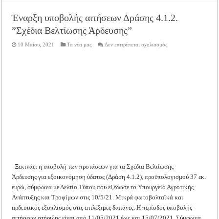
Έναρξη υποβολής αιτήσεων Δράσης 4.1.2.
”Σχέδια Βελτίωσης Άρδευσης”
στο
10 Μαΐου, 2021
Τα νέα μας
Δεν επιτρέπεται σχολιασμός
Έναρξη
υποβολής
αιτήσεων
Δράσης
4.1.2.
”Σχέδια
Βελτίωσης
Άρδευσης”
Ξεκινάει η υποβολή των προτάσεων για τα Σχέδια Βελτίωσης
Άρδευσης για εξοικονόμηση ύδατος (Δράση 4.1.2), προϋπολογισμού 37 εκ.
ευρώ, σύμφωνα με Δελτίο Τύπου που εξέδωσε το Υπουργείο Αγροτικής
Ανάπτυξης και Τροφίμων στις 10/5/21. Μικρά φωτοβολταϊκά και
αρδευτικός εξοπλισμός στις επιλέξιμες δαπάνες. Η περίοδος υποβολής
αιτήσεων στήριξης είναι από 11/05/2021 έως και 15/07/2021. Σύμφωνα