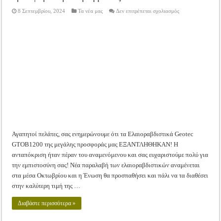
Tακτική Γενική Συνέλευση του Αγροτικού Συνεταιρισμού Μεσολογγίου-Ναυπακτ
στο
8 Σεπτεμβρίου, 2024
Τα νέα μας
Δεν επιτρέπεται σχολιασμός
Ελαιοραβδιστικό
Η περίοδος συγκομιδής της Ελιάς ξεκίνησε…με Μεγάλες Προσφορές!!
Geotec
GTOB1200:
Σούπερ
Οι Φθινοπωρινές σπορές ξεκίνησαν!
προσφορά
Προπαραγγελίας!!
Ημερίδα: Τρέφοντας Βιώσιμα το Μέλλον: Η Δύναμη των Εντόμων
Αγαπητοί πελάτες, σας ενημερώνουμε ότι τα Ελαιοραβδιστικά Geotec
GTOB1200 της μεγάλης προσφοράς μας ΕΞΑΝΤΛΗΘΗΚΑΝ! Η
ανταπόκριση ήταν πέραν του αναμενόμενου και σας ευχαριστούμε πολύ για
την εμπιστοσύνη σας! Νέα παραλαβή των ελαιοραβδιστικών αναμένεται
στα μέσα Οκτωβρίου και η Ένωση θα προσπαθήσει και πάλι να τα διαθέσει
στην καλύτερη τιμή της …
Διαβάστε περισσότερα »