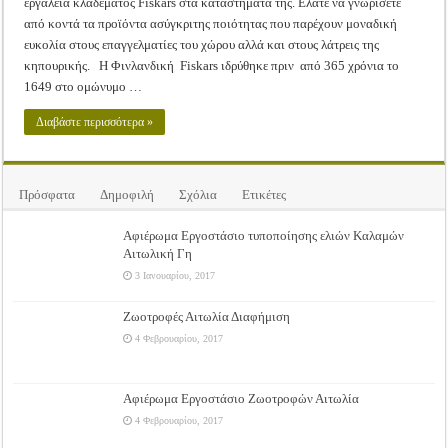
εργαλεία κλαδέματος Fiskars στα καταστήματά της. Ελάτε να γνωρίσετε
από κοντά τα προϊόντα ασύγκριτης ποιότητας που παρέχουν μοναδική
ευκολία στους επαγγελματίες του χώρου αλλά και στους λάτρεις της
κηπουρικής. Η Φινλανδική Fiskars ιδρύθηκε πριν από 365 χρόνια το
1649 στο ομώνυμο …
Διαβάστε περισσότερα »
Πρόσφατα
Δημοφιλή
Σχόλια
Ετικέτες
Αφιέρωμα Εργοστάσιο τυποποίησης ελιών Καλαμών
Αιτωλική Γη
3 Ιανουαρίου, 2017
Ζωοτροφές Αιτωλία Διαφήμιση
4 Φεβρουαρίου, 2017
Αφιέρωμα Εργοστάσιο Ζωοτροφών Αιτωλία
4 Φεβρουαρίου, 2017