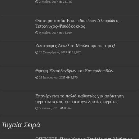
2 Μαΐου, 2017
24,146
Φυτοπροστασία Εσπεριδοειδών: Αλευρώδεις-
Τετράνυχος-Ψευδόκοκκος
9 Μαΐου, 2017
14,019
Ζωοτροφές Αιτωλία: Μειώνουμε τις τιμές!
29 Σεπτεμβρίου, 2019
11,637
Θρέψη Ελαιόδενδρων και Εσπεριδοειδών
28 Ιανουαρίου, 2025
8,870
Επανέρχεται το παλιό καθεστώς για απόκτηση
αγροτικού από ετεροεπαγγελματίες αγρότες
5 Ιουνίου, 2018
8,862
Τυχαία Σειρά
ΟΠΕΚΕΠΕ: Πληρώθηκε η Συνδεδεμένη βάμβακος