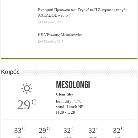
Εκπομπή Πρόσωπα και Γεγονότα Π Ζωγράφος (πηγή:
ΑΧΕΛΩΟΣ web tv)
1 Μαρτίου, 2017
ΚΕΑ Ένωσης Μεσολογγίου
1 Μαρτίου, 2017
Καιρός
Mesolongi
Clear Sky
29
C
humidity: 47%
wind: 1km/h NE
H 29 • L 29
C
C
C
C
C
33
29
32
32
32
FRI
SAT
SUN
MON
TUE