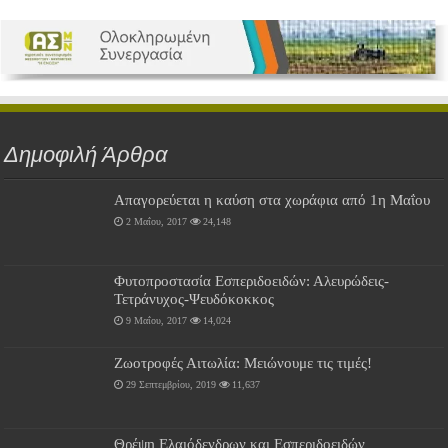
Δημοφιλή Άρθρα
Απαγορεύεται η καύση στα χωράφια από 1η Μαΐου
2 Μαΐου, 2017
24,148
Φυτοπροστασία Εσπεριδοειδών: Αλευρώδεις-
Τετράνυχος-Ψευδόκοκκος
9 Μαΐου, 2017
14,024
Ζωοτροφές Αιτωλία: Μειώνουμε τις τιμές!
29 Σεπτεμβρίου, 2019
11,637
Θρέψη Ελαιόδενδρων και Εσπεριδοειδών