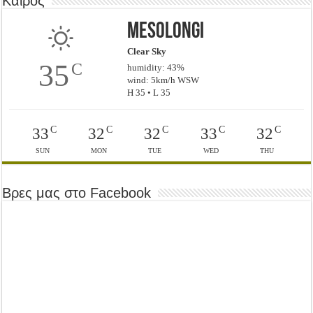
Καιρός
Mesolongi
Clear Sky
35
C
humidity: 43%
wind: 5km/h WSW
H 35 • L 35
C
C
C
C
C
33
32
32
33
32
SUN
MON
TUE
WED
THU
Βρες μας στο Facebook