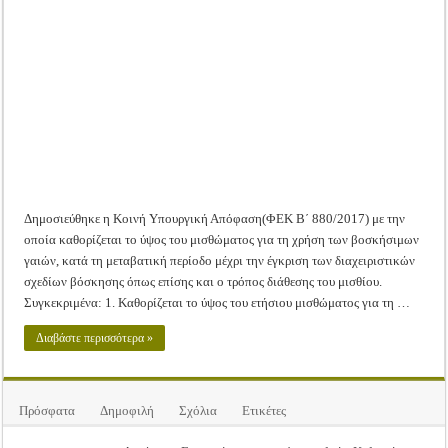
ύψος
Tακτική Γενική Συνέλευση του Αγροτικού Συνεταιρισμού Μεσολογγίου-Ναυπακτ
του
μισθώματος
Η περίοδος συγκομιδής της Ελιάς ξεκίνησε…με Μεγάλες Προσφορές!!
για
τους
βοσκοτόπους
Οι Φθινοπωρινές σπορές ξεκίνησαν!
Ημερίδα: Τρέφοντας Βιώσιμα το Μέλλον: Η Δύναμη των Εντόμων
Δημοσιεύθηκε η Κοινή Υπουργική Απόφαση(ΦΕΚ Β΄ 880/2017) με την
οποία καθορίζεται το ύψος του μισθώματος για τη χρήση των βοσκήσιμων
γαιών, κατά τη μεταβατική περίοδο μέχρι την έγκριση των διαχειριστικών
σχεδίων βόσκησης όπως επίσης και ο τρόπος διάθεσης του μισθίου.
Συγκεκριμένα: 1. Καθορίζεται το ύψος του ετήσιου μισθώματος για τη …
Διαβάστε περισσότερα »
Πρόσφατα
Δημοφιλή
Σχόλια
Ετικέτες