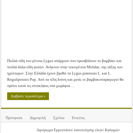
Βαμβακιού
Tακτική Γενική Συνέλευση του Αγροτικού Συνεταιρισμού Μεσολογγίου-Ναυπακτ
Η περίοδος συγκομιδής της Ελιάς ξεκίνησε…με Μεγάλες Προσφορές!!
Οι Φθινοπωρινές σπορές ξεκίνησαν!
Ημερίδα: Τρέφοντας Βιώσιμα το Μέλλον: Η Δύναμη των Εντόμων
Πολλά είδη του γένους Lygus υπάρχουν που προσβάλουν το βαμβάκι και
πολλά άλλα είδη φυτών. Ανήκουν στην οικογένεια Miridae, της τάξης των
ημίπτερων. Στην Ελλάδα έχουν βρεθεί τα Lygus pratensis L. και L.
Regulipennis Pop. Από τα τέλη Ιούνη και μετά, οι βαμβακοπαραγωγοί θα
πρέπει κατά τις επισκέψεις στα χωράφια …
Διαβάστε περισσότερα »
Πρόσφατα
Δημοφιλή
Σχόλια
Ετικέτες
Αφιέρωμα Εργοστάσιο τυποποίησης ελιών Καλαμών