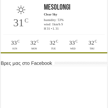
Mesolongi
Clear Sky
31
C
humidity: 53%
wind: 1km/h S
H 31 • L 31
C
C
C
C
C
33
32
32
33
32
SUN
MON
TUE
WED
THU
Βρες μας στο Facebook