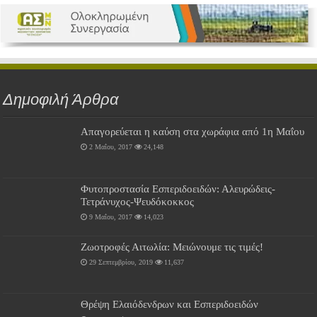
Δημοφιλή Άρθρα
Απαγορεύεται η καύση στα χωράφια από 1η Μαΐου
2 Μαΐου, 2017
24,148
Φυτοπροστασία Εσπεριδοειδών: Αλευρώδεις-
Τετράνυχος-Ψευδόκοκκος
9 Μαΐου, 2017
14,023
Ζωοτροφές Αιτωλία: Μειώνουμε τις τιμές!
29 Σεπτεμβρίου, 2019
11,637
Θρέψη Ελαιόδενδρων και Εσπεριδοειδών