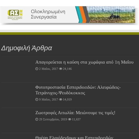
Δημοφιλή Άρθρα
Απαγορεύεται η καύση στα χωράφια από 1η Μαΐου
2 Μαΐου, 2017
24,146
Φυτοπροστασία Εσπεριδοειδών: Αλευρώδεις-
Τετράνυχος-Ψευδόκοκκος
9 Μαΐου, 2017
14,019
Ζωοτροφές Αιτωλία: Μειώνουμε τις τιμές!
29 Σεπτεμβρίου, 2019
11,637
Θρέψη Ελαιόδενδρων και Εσπεριδοειδών