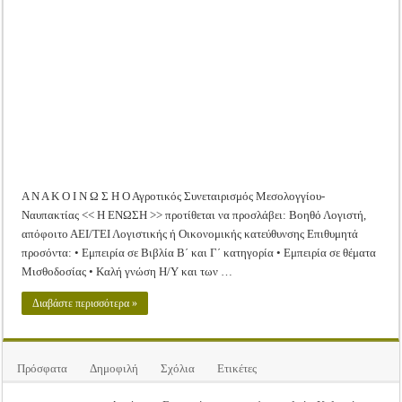
Πρόσληψη
Tακτική Γενική Συνέλευση του Αγροτικού Συνεταιρισμού Μεσολογγίου-Ναυπακτ
Βοηθού
Λογιστή
Η περίοδος συγκομιδής της Ελιάς ξεκίνησε…με Μεγάλες Προσφορές!!
Οι Φθινοπωρινές σπορές ξεκίνησαν!
Ημερίδα: Τρέφοντας Βιώσιμα το Μέλλον: Η Δύναμη των Εντόμων
Α Ν Α Κ Ο Ι Ν Ω Σ Η Ο Αγροτικός Συνεταιρισμός Μεσολογγίου-
Ναυπακτίας << Η ΕΝΩΣΗ >> προτίθεται να προσλάβει: Βοηθό Λογιστή,
απόφοιτο ΑΕΙ/ΤΕΙ Λογιστικής ή Οικονομικής κατεύθυνσης Επιθυμητά
προσόντα: • Εμπειρία σε Βιβλία Β΄ και Γ΄ κατηγορία • Εμπειρία σε θέματα
Μισθοδοσίας • Καλή γνώση Η/Υ και των …
Διαβάστε περισσότερα »
Πρόσφατα
Δημοφιλή
Σχόλια
Ετικέτες