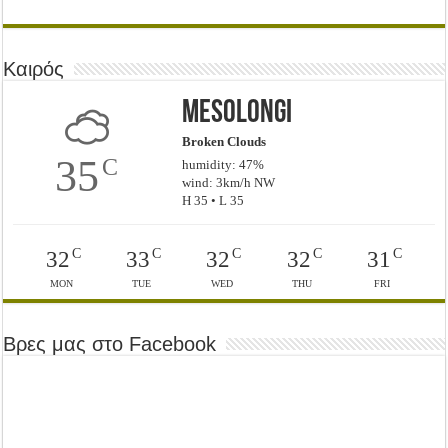
Καιρός
Mesolongi
Broken Clouds
35
C
humidity: 47%
wind: 3km/h NW
H 35 • L 35
C
C
C
C
C
32
33
32
32
31
MON
TUE
WED
THU
FRI
Βρες μας στο Facebook