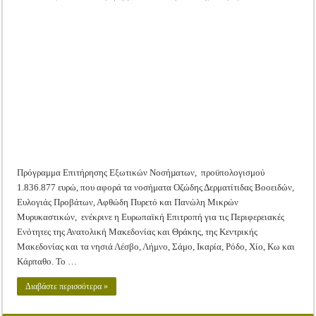
Πρόγραμμα
Tακτική Γενική Συνέλευση του Αγροτικού Συνεταιρισμού Μεσολογγίου-Ναυπακτ
Επιτήρησης
οζώδης
Η περίοδος συγκομιδής της Ελιάς ξεκίνησε…με Μεγάλες Προσφορές!!
Δερματίτιδας
Βοοειδών
&
Οι Φθινοπωρινές σπορές ξεκίνησαν!
άλλων
Εξωτικών
νοσημάτων
Ημερίδα: Τρέφοντας Βιώσιμα το Μέλλον: Η Δύναμη των Εντόμων
από
την
ΕΕ
Πρόγραμμα Επιτήρησης Εξωτικών Νοσήµατων, προϋπολογισμού
1.836.877 ευρώ, που αφορά τα νοσήματα Οζώδης Δερματίτιδας Βοοειδών,
Ευλογιάς Προβάτων, Αφθώδη Πυρετό και Πανώλη Μικρών
Μυρυκαστικών, ενέκρινε η Ευρωπαϊκή Επιτροπή για τις Περιφερειακές
Ενότητες της Ανατολική Μακεδονίας και Θράκης, της Κεντρικής
Μακεδονίας και τα νησιά Λέσβο, Λήμνο, Σάμο, Ικαρία, Ρόδο, Χίο, Κω και
Κάρπαθο. Το …
Διαβάστε περισσότερα »